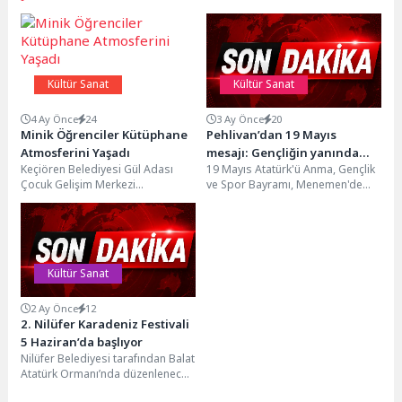
Kültür Sanat
Kültür Sanat
4 Ay Önce
24
3 Ay Önce
20
Minik Öğrenciler Kütüphane
Pehlivan’dan 19 Mayıs
Atmosferini Yaşadı
mesajı: Gençliğin yanında
Keçiören Belediyesi Gül Adası
19 Mayıs Atatürk'ü Anma, Gençlik
olmak, geleceğe sahip
Çocuk Gelişim Merkezi
ve Spor Bayramı, Menemen'de
çıkmaktır
öğrencileri, Atatürk Cumhuriyet
gençlerin, öğrencilerin ve
Kulesi 100. Yıl Halk
vatandaşların katılımıyla
Kütüphanesi’ni...
kutlandı....
Kültür Sanat
2 Ay Önce
12
2. Nilüfer Karadeniz Festivali
5 Haziran’da başlıyor
Nilüfer Belediyesi tarafından Balat
Atatürk Ormanı’nda düzenlenecek
olan 2. Nilüfer Karadeniz Festivali,