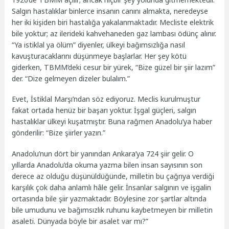
Salgın hastalıklar binlerce insanın canını almakta, neredeyse
her iki kişiden biri hastalığa yakalanmaktadır. Mecliste elektrik
bile yoktur; az ilerideki kahvehaneden gaz lambası ödünç alınır.
“Ya istiklal ya ölüm” diyenler, ülkeyi bağımsızlığa nasıl
kavuşturacaklarını düşünmeye başlarlar. Her şey kötü
giderken, TBMM’deki cesur bir yürek, “Bize güzel bir şiir lazım”
der. “Dize gelmeyen dizeler bulalım.”
Evet, İstiklal Marşı’ndan söz ediyoruz. Meclis kurulmuştur
fakat ortada henüz bir başarı yoktur. İşgal güçleri, salgın
hastalıklar ülkeyi kuşatmıştır. Buna rağmen Anadolu’ya haber
gönderilir: “Bize şiirler yazın.”
Anadolu’nun dört bir yanından Ankara’ya 724 şiir gelir. O
yıllarda Anadolu’da okuma yazma bilen insan sayısının son
derece az olduğu düşünüldüğünde, milletin bu çağrıya verdiği
karşılık çok daha anlamlı hâle gelir. İnsanlar salgının ve işgalin
ortasında bile şiir yazmaktadır. Böylesine zor şartlar altında
bile umudunu ve bağımsızlık ruhunu kaybetmeyen bir milletin
asaleti. Dünyada böyle bir asalet var mı?”