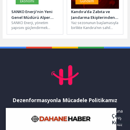
Ekonomi
Gündem
SANKO Enerji’nin Yeni
Kandıra’da Zabıta ve
Genel Müdürü Alper
Jandarma Ekiplerinden
SANKO Enerji, yönetim
Yaz sezonunun başlamasıyla
Çelebi Oldu
Karavan ve Çadırlara Sıkı
yapısını güçlendirmek
birlikte Kandıra’nın sahil
Denetim
amacıyla önemli bir atama
bölgelerinde yaşanan
gerçekleştirdi. Şirket, enerji
yoğunluk nedeniyle, Kocaeli
sektöründe geniş bir...
Büyükşehir Belediyesi ve
Kandıra...
Dezenformasyonla Mücadele Politikamız
Yayınlanan haberler doğruluk ilkesi gözetilerek hazırlanır. Buna
Çerez
rağmen bazı içeriklerde eksik, hatalı veya güncelliğini yitirmiş
Kullanı
bilgiler bulunabilir.Yanlış veya yanıltıcı olduğunu düşündüğünüz