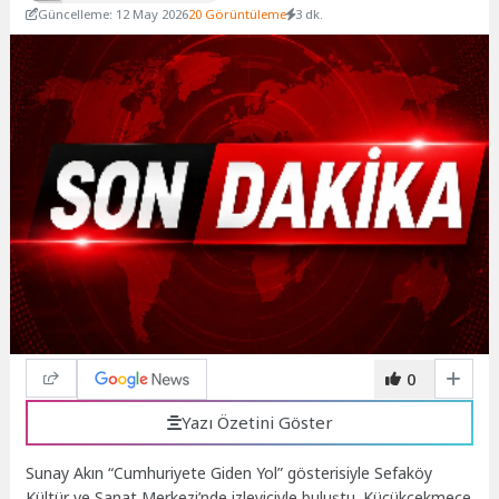
Güncelleme: 12 May 2026
20 Görüntüleme
3 dk.
0
Yazı Özetini Göster
Sunay Akın “Cumhuriyete Giden Yol” gösterisiyle Sefaköy
Kültür ve Sanat Merkezi’nde izleyiciyle buluştu. Küçükçekmece