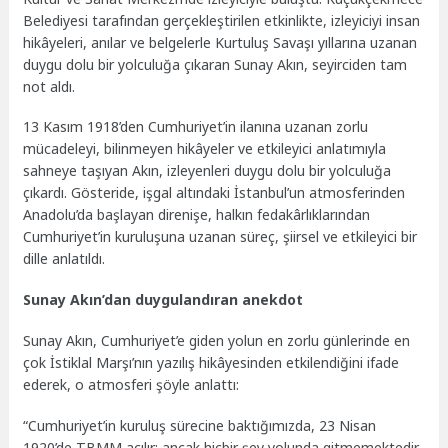
Belediyesi tarafından gerçekleştirilen etkinlikte, izleyiciyi insan
hikâyeleri, anılar ve belgelerle Kurtuluş Savaşı yıllarına uzanan
duygu dolu bir yolculuğa çıkaran Sunay Akın, seyirciden tam
not aldı.
13 Kasım 1918’den Cumhuriyet’in ilanına uzanan zorlu
mücadeleyi, bilinmeyen hikâyeler ve etkileyici anlatımıyla
sahneye taşıyan Akın, izleyenleri duygu dolu bir yolculuğa
çıkardı. Gösteride, işgal altındaki İstanbul’un atmosferinden
Anadolu’da başlayan direnişe, halkın fedakârlıklarından
Cumhuriyet’in kuruluşuna uzanan süreç, şiirsel ve etkileyici bir
dille anlatıldı.
Sunay Akın’dan duygulandıran anekdot
Sunay Akın, Cumhuriyet’e giden yolun en zorlu günlerinde en
çok İstiklal Marşı’nın yazılış hikâyesinden etkilendiğini ifade
ederek, o atmosferi şöyle anlattı:
“Cumhuriyet’in kuruluş sürecine baktığımızda, 23 Nisan
1920’de TBMM açılır; ancak hiçbir şey yolunda gitmemektedir.