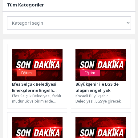
5-7 Haziran tarihleri...
Tüm Kategoriler
Eğitim
Eğitim
Efes Selçuk Belediyesi
Büyükşehir ile LGS’de
Emekçilerine Engelli
ulaşım engeli yok
Efes Selçuk Belediyesi, farklı
Kocaeli Büyükşehir
Hakları Eğitimi
müdürlük ve birimlerde
Belediyesi, LGS’ye girecek
görev yapan belediye
öğrenciler ile sınav
emekçilerine yönelik Engelli
görevlilerinin ulaşımını
Hakları Eğitimi...
kolaylaştırmak amacıyla
toplu taşıma hizmetlerini...