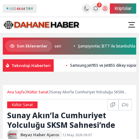
2
Kriptolar
USD
44.64 TRY
Son Eklenenler
ğlu’ndan Didim’de Yaz Konseri
Şampiyonlar, İETT ile İstanbul’da
Teknoloji Haberleri
Samsung Jet95S ve Jet85S dikey süpürge
Ana Sayfa
Kültür Sanat
Sunay Akın’la Cumhuriyet Yolculuğu SKSM
Sahnesi’nde
Kültür Sanat
0
Sunay Akın’la Cumhuriyet
Yolculuğu SKSM Sahnesi’nde
Beyaz Haber Ajansı
12 May 2026 09:07