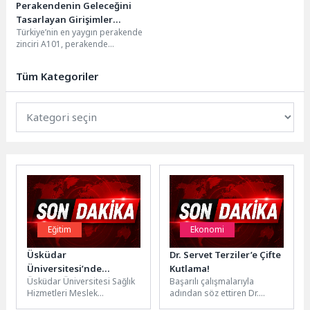
Perakendenin Geleceğini
Tasarlayan Girişimler
Türkiye’nin en yaygın perakende
A101’de Buluşuyor
zinciri A101, perakende
dünyasında iz bırakacak
startup’ları “Girişim
Tüm Kategoriler
101” programı kapsamında bir
araya...
Eğitim
Ekonomi
Üsküdar
Dr. Servet Terziler’e Çifte
Üniversitesi’nde
Kutlama!
Üsküdar Üniversitesi Sağlık
Başarılı çalışmalarıyla
“Doğadan Sofraya: Yeşil
Hizmetleri Meslek
adından söz ettiren Dr.
Dönüşüm” buluşması
Yüksekokulu tarafından
Servet Terziler, doğum