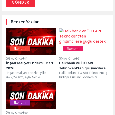
GÖNDER
Benzer Yazılar
Ekonomi
Ekonomi
3 Ay Önce
11
4 Ay Önce
21
İnşaat Maliyet Endeksi, Mart
Halkbank ve İTÜ ARI
2026
Teknokent’ten girişimcilere
İnşaat maliyet endeksi yıllık
Halkbank’ın İTÜ ARI Teknokent iş
güçlü destek
%27,24 arttı, aylık %2,76
birliğiyle üçüncü dönemini
arttıİnşaat maliyet endeksi, 2026
başlattığı HUBrica Hızlandırma
yılı Mart ayında...
Programı, yenilikçi iş
modellerine...
Ekonomi
3 Ay Önce
20