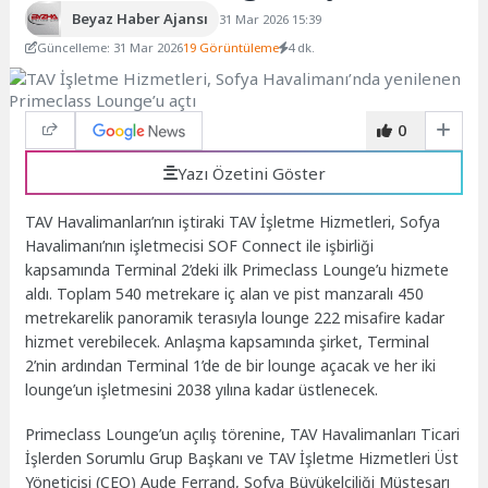
Beyaz Haber Ajansı
31 Mar 2026 15:39
Güncelleme: 31 Mar 2026
19 Görüntüleme
4 dk.
0
Yazı Özetini Göster
TAV Havalimanları’nın iştiraki TAV İşletme Hizmetleri, Sofya
Havalimanı’nın işletmecisi SOF Connect ile işbirliği
kapsamında Terminal 2’deki ilk Primeclass Lounge’u hizmete
aldı. Toplam 540 metrekare iç alan ve pist manzaralı 450
metrekarelik panoramik terasıyla lounge 222 misafire kadar
hizmet verebilecek. Anlaşma kapsamında şirket, Terminal
2’nin ardından Terminal 1’de de bir lounge açacak ve her iki
lounge’un işletmesini 2038 yılına kadar üstlenecek.
Primeclass Lounge’un açılış törenine, TAV Havalimanları Ticari
İşlerden Sorumlu Grup Başkanı ve TAV İşletme Hizmetleri Üst
Yöneticisi (CEO) Aude Ferrand, Sofya Büyükelçiliği Müsteşarı