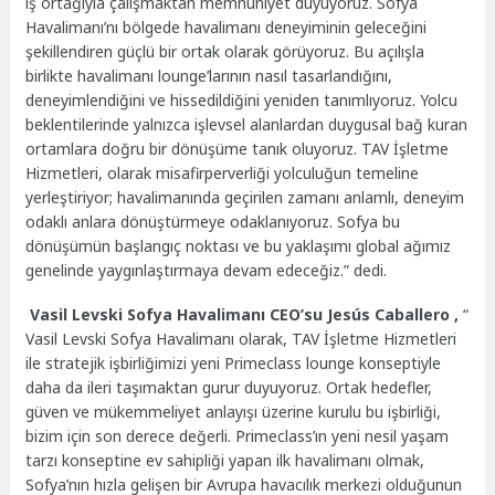
iş ortağıyla çalışmaktan memnuniyet duyuyoruz. Sofya
Havalimanı’nı bölgede havalimanı deneyiminin geleceğini
şekillendiren güçlü bir ortak olarak görüyoruz. Bu açılışla
birlikte havalimanı lounge’larının nasıl tasarlandığını,
deneyimlendiğini ve hissedildiğini yeniden tanımlıyoruz. Yolcu
beklentilerinde yalnızca işlevsel alanlardan duygusal bağ kuran
ortamlara doğru bir dönüşüme tanık oluyoruz. TAV İşletme
Hizmetleri, olarak misafirperverliği yolculuğun temeline
yerleştiriyor; havalimanında geçirilen zamanı anlamlı, deneyim
odaklı anlara dönüştürmeye odaklanıyoruz. Sofya bu
dönüşümün başlangıç noktası ve bu yaklaşımı global ağımız
genelinde yaygınlaştırmaya devam edeceğiz.” dedi.
Vasil Levski Sofya Havalimanı CEO’su Jesús Caballero ,
“
Vasil Levski Sofya Havalimanı olarak, TAV İşletme Hizmetleri
ile stratejik işbirliğimizi yeni Primeclass lounge konseptiyle
daha da ileri taşımaktan gurur duyuyoruz. Ortak hedefler,
güven ve mükemmeliyet anlayışı üzerine kurulu bu işbirliği,
bizim için son derece değerli. Primeclass’ın yeni nesil yaşam
tarzı konseptine ev sahipliği yapan ilk havalimanı olmak,
Sofya’nın hızla gelişen bir Avrupa havacılık merkezi olduğunun