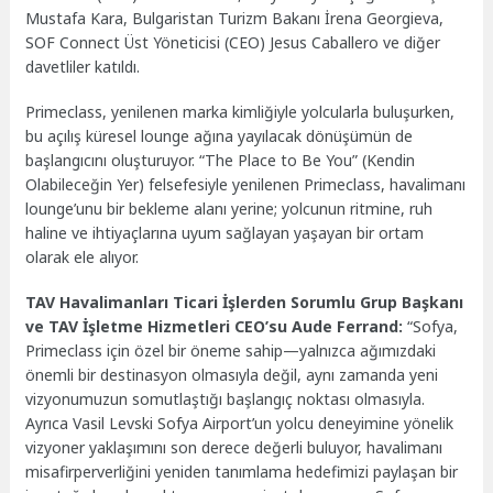
Mustafa Kara, Bulgaristan Turizm Bakanı İrena Georgieva,
SOF Connect Üst Yöneticisi (CEO) Jesus Caballero ve diğer
davetliler katıldı.
Primeclass, yenilenen marka kimliğiyle yolcularla buluşurken,
bu açılış küresel lounge ağına yayılacak dönüşümün de
başlangıcını oluşturuyor. “The Place to Be You” (Kendin
Olabileceğin Yer) felsefesiyle yenilenen Primeclass, havalimanı
lounge’unu bir bekleme alanı yerine; yolcunun ritmine, ruh
haline ve ihtiyaçlarına uyum sağlayan yaşayan bir ortam
olarak ele alıyor.
TAV Havalimanları Ticari İşlerden Sorumlu Grup Başkanı
ve TAV İşletme Hizmetleri CEO’su Aude Ferrand:
“Sofya,
Primeclass için özel bir öneme sahip—yalnızca ağımızdaki
önemli bir destinasyon olmasıyla değil, aynı zamanda yeni
vizyonumuzun somutlaştığı başlangıç noktası olmasıyla.
Ayrıca Vasil Levski Sofya Airport’un yolcu deneyimine yönelik
vizyoner yaklaşımını son derece değerli buluyor, havalimanı
misafirperverliğini yeniden tanımlama hedefimizi paylaşan bir