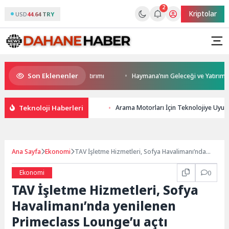
2
Kriptolar
USD
44.64 TRY
Son Eklenenler
arıca’ya modern ulaşım yatırımı
Haymana’nın Geleceği ve Yatırım Potans
Teknoloji Haberleri
Arama Motorları İçin Teknolojiye Uyuml
Ana Sayfa
Ekonomi
TAV İşletme Hizmetleri, Sofya Havalimanı’nda
yenilenen Primeclass Lounge’u açtı
Ekonomi
0
TAV İşletme Hizmetleri, Sofya
Havalimanı’nda yenilenen
Primeclass Lounge’u açtı