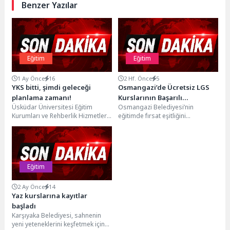
Benzer Yazılar
Eğitim
Eğitim
1 Ay Önce
16
2 Hf. Önce
5
YKS bitti, şimdi geleceği
Osmangazi’de Ücretsiz LGS
planlama zamanı!
Kurslarının Başarılı
Üsküdar Üniversitesi Eğitim
Osmangazi Belediyesi’nin
Öğrencileri Başkan Aydın’la
Kurumları ve Rehberlik Hizmetleri
eğitimde fırsat eşitliğini
Buluştu
Yöneticisi Uzman Psikolojik
güçlendirmek amacıyla hayata
Danışman Özgür Akoğlan, 20-21
geçirdiği ücretsiz LGS hazırlık
Haziran...
kurslarında aldıkları eğitimle...
Eğitim
2 Ay Önce
14
Yaz kurslarına kayıtlar
başladı
Karşıyaka Belediyesi, sahnenin
yeni yeteneklerini keşfetmek için