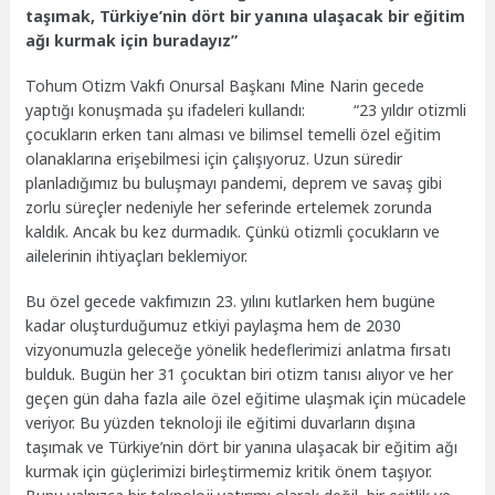
taşımak, Türkiye’nin dört bir yanına ulaşacak bir eğitim
ağı kurmak için buradayız”
Tohum Otizm Vakfı Onursal Başkanı Mine Narin gecede
yaptığı konuşmada şu ifadeleri kullandı: “23 yıldır otizmli
çocukların erken tanı alması ve bilimsel temelli özel eğitim
olanaklarına erişebilmesi için çalışıyoruz. Uzun süredir
planladığımız bu buluşmayı pandemi, deprem ve savaş gibi
zorlu süreçler nedeniyle her seferinde ertelemek zorunda
kaldık. Ancak bu kez durmadık. Çünkü otizmli çocukların ve
ailelerinin ihtiyaçları beklemiyor.
Bu özel gecede vakfımızın 23. yılını kutlarken hem bugüne
kadar oluşturduğumuz etkiyi paylaşma hem de 2030
vizyonumuzla geleceğe yönelik hedeflerimizi anlatma fırsatı
bulduk. Bugün her 31 çocuktan biri otizm tanısı alıyor ve her
geçen gün daha fazla aile özel eğitime ulaşmak için mücadele
veriyor. Bu yüzden teknoloji ile eğitimi duvarların dışına
taşımak ve Türkiye’nin dört bir yanına ulaşacak bir eğitim ağı
kurmak için güçlerimizi birleştirmemiz kritik önem taşıyor.