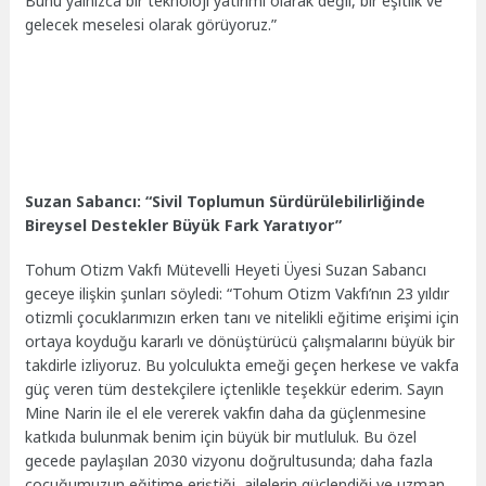
Bunu yalnızca bir teknoloji yatırımı olarak değil, bir eşitlik ve
gelecek meselesi olarak görüyoruz.”
Suzan Sabancı: “Sivil Toplumun Sürdürülebilirliğinde
Bireysel Destekler Büyük Fark Yaratıyor”
Tohum Otizm Vakfı Mütevelli Heyeti Üyesi Suzan Sabancı
geceye ilişkin şunları söyledi: “Tohum Otizm Vakfı’nın 23 yıldır
otizmli çocuklarımızın erken tanı ve nitelikli eğitime erişimi için
ortaya koyduğu kararlı ve dönüştürücü çalışmalarını büyük bir
takdirle izliyoruz. Bu yolculukta emeği geçen herkese ve vakfa
güç veren tüm destekçilere içtenlikle teşekkür ederim. Sayın
Mine Narin ile el ele vererek vakfın daha da güçlenmesine
katkıda bulunmak benim için büyük bir mutluluk. Bu özel
gecede paylaşılan 2030 vizyonu doğrultusunda; daha fazla
çocuğumuzun eğitime eriştiği, ailelerin güçlendiği ve uzman