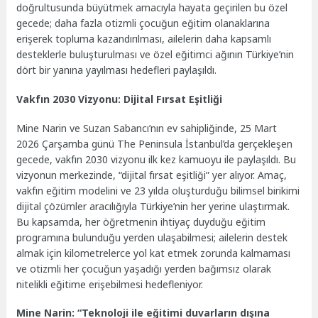
doğrultusunda büyütmek amacıyla hayata geçirilen bu özel
gecede; daha fazla otizmli çocuğun eğitim olanaklarına
erişerek topluma kazandırılması, ailelerin daha kapsamlı
desteklerle buluşturulması ve özel eğitimci ağının Türkiye’nin
dört bir yanına yayılması hedefleri paylaşıldı.
Vakfın 2030 Vizyonu: Dijital Fırsat Eşitliği
Mine Narin ve Suzan Sabancı’nın ev sahipliğinde, 25 Mart
2026 Çarşamba günü The Peninsula İstanbul’da gerçekleşen
gecede, vakfın 2030 vizyonu ilk kez kamuoyu ile paylaşıldı. Bu
vizyonun merkezinde, “dijital fırsat eşitliği” yer alıyor. Amaç,
vakfın eğitim modelini ve 23 yılda oluşturduğu bilimsel birikimi
dijital çözümler aracılığıyla Türkiye’nin her yerine ulaştırmak.
Bu kapsamda, her öğretmenin ihtiyaç duyduğu eğitim
programına bulunduğu yerden ulaşabilmesi; ailelerin destek
almak için kilometrelerce yol kat etmek zorunda kalmaması
ve otizmli her çocuğun yaşadığı yerden bağımsız olarak
nitelikli eğitime erişebilmesi hedefleniyor.
Mine Narin: “Teknoloji ile eğitimi duvarların dışına