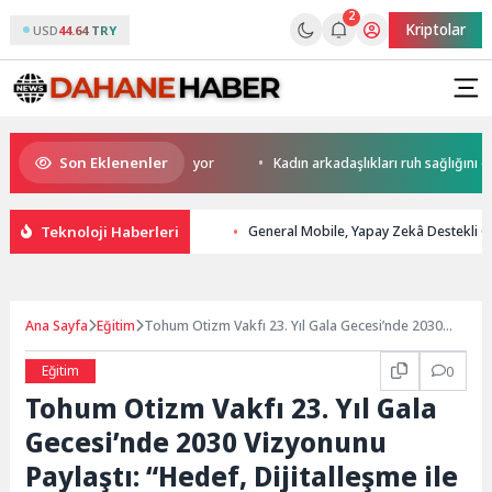
2
Kriptolar
USD
44.64 TRY
Son Eklenenler
erini yapay zekaya bırakıyor
Kadın arkadaşlıkları ruh sağlığını güçlend
Teknoloji Haberleri
General Mobile, Yapay Zekâ Destekli 
Ana Sayfa
Eğitim
Tohum Otizm Vakfı 23. Yıl Gala Gecesi’nde 2030
Vizyonunu Paylaştı: “Hedef, Dijitalleşme ile Nitelikli
Eğitimi Türkiye’nin Her Yerine Ulaştırmak”
Eğitim
0
Tohum Otizm Vakfı 23. Yıl Gala
Gecesi’nde 2030 Vizyonunu
Paylaştı: “Hedef, Dijitalleşme ile