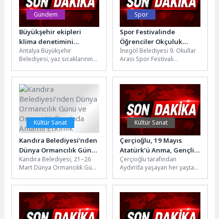
Gündem
Spor
Büyükşehir ekipleri
Spor Festivalinde
klima denetimini
Öğrenciler Okçuluk
Antalya Büyükşehir
İnegöl Belediyesi 9. Okullar
yoğunlaştırdı
Maharetlerini Yarıştırdı
Belediyesi, yaz sıcaklarının
Arası Spor Festivali
etkisini artırmasıyla birlikte
kapsamında okçuluk branşı
toplu taşıma araçlarında
müsabakaları 18 okuldan 34
klima denetimlerini
öğrencinin...
yoğunlaştırdı. Ekipler,...
Kültür Sanat
Kültür Sanat
Kandıra Belediyesi’nden
Çerçioğlu, 19 Mayıs
Dünya Ormancılık Günü
Atatürk’ü Anma, Gençlik
Kandıra Belediyesi, 21–26
Çerçioğlu tarafından
ve Orman Haftası’nda
ve Spor Bayramı
Mart Dünya Ormancılık Günü
Aydın’da yaşayan her yaştan
Anlamlı Etkinlik
Kapsamında Aydınlı
ve Orman Haftası
vatandaşa yönelik
Gençler İçin Trekking
kapsamında çevre bilincini
düzenlenen etkinlikler hız
Etkinliği Düzenledi
artırmaya yönelik...
kesmeden devam
ediyor.Aydın Büyükşehir...