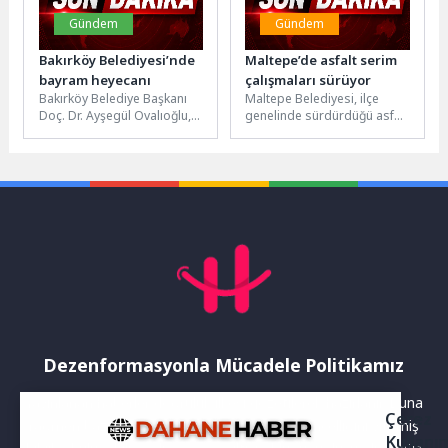
Gündem
Gündem
Bakırköy Belediyesi’nde
Maltepe’de asfalt serim
bayram heyecanı
çalışmaları sürüyor
Bakırköy Belediye Başkanı
Maltepe Belediyesi, ilçe
Doç. Dr. Ayşegül Ovalıoğlu,
genelinde sürdürdüğü asfalt
Kurban Bayramı öncesi
serim çalışmalarına
belediye çalışanlarıyla
Bağlarbaşı Mahallesi Santral
bayramlaştı.Bakırköy
Sokak'ta aralıksız devam
Belediyesi, Kurban...
ediyor....
Dezenformasyonla Mücadele Politikamız
Yayınlanan haberler doğruluk ilkesi gözetilerek hazırlanır. Buna
Çerez
rağmen bazı içeriklerde eksik, hatalı veya güncelliğini yitirmiş
Kullanı