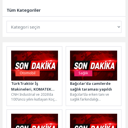
tiyatro kurslarını
başlatıyor. Karşıyaka Belediye
Tüm Kategoriler
Tiyatrosu çatısı altında 8-17 yaş...
Otomobil
Sağlık
TürkTraktör İş
Bağcılar’da camilerde
Makineleri, KOMATEK
sağlık taraması yapıldı
CNH Industrial ve 2026’da
Bağcılar’da erken tanı ve
2026’da Geniş Ürün
100’üncü yılını kutlayan Koç
sağlık farkındalığı
Gamı, Yerli Üretim Gücü,
Holding ortaklığında 13
kapsamında camilerde
Satış Sonrası Hizmetleri
yıldır faaliyetlerine devam
vatandaşlara yönelik sağlık
ve Yeni Teknolojileriyle
eden...
taraması gerçekleştirildi.
Yer Alıyor
Tarama sonucunda...