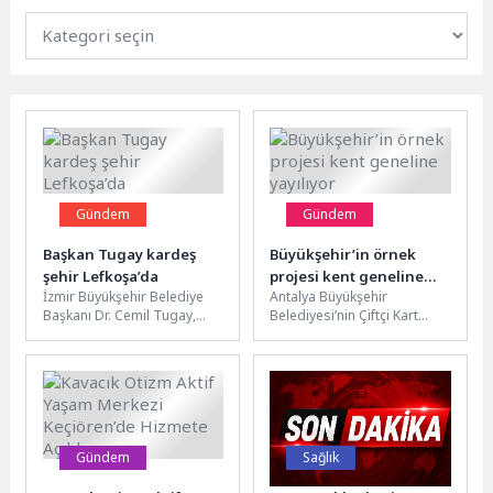
Gündem
Gündem
Başkan Tugay kardeş
Büyükşehir’in örnek
şehir Lefkoşa’da
projesi kent geneline
İzmir Büyükşehir Belediye
Antalya Büyükşehir
yayılıyor
Başkanı Dr. Cemil Tugay,
Belediyesi’nin Çiftçi Kart
çeşitli temaslarda bulunmak
Projesi büyümeye ve
için Kuzey Kıbrıs Türk
yaygınlaşmaya devam
Cumhuriyeti’ne...
ediyor. Daha önce 8 ilçede...
Gündem
Sağlık