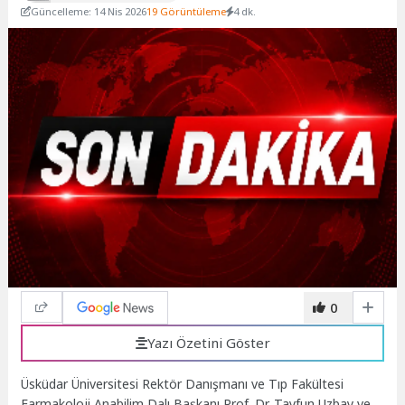
Güncelleme: 14 Nis 2026
19 Görüntüleme
4 dk.
0
Yazı Özetini Göster
Üsküdar Üniversitesi Rektör Danışmanı ve Tıp Fakültesi
Farmakoloji Anabilim Dalı Başkanı Prof. Dr. Tayfun Uzbay ve