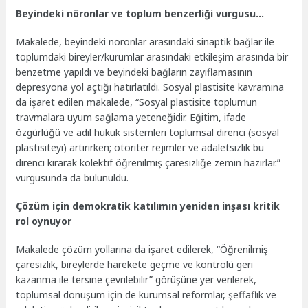
Beyindeki nöronlar ve toplum benzerliği vurgusu…
Makalede, beyindeki nöronlar arasındaki sinaptik bağlar ile
toplumdaki bireyler/kurumlar arasındaki etkileşim arasında bir
benzetme yapıldı ve beyindeki bağların zayıflamasının
depresyona yol açtığı hatırlatıldı. Sosyal plastisite kavramına
da işaret edilen makalede, “Sosyal plastisite toplumun
travmalara uyum sağlama yeteneğidir. Eğitim, ifade
özgürlüğü ve adil hukuk sistemleri toplumsal direnci (sosyal
plastisiteyi) artırırken; otoriter rejimler ve adaletsizlik bu
direnci kırarak kolektif öğrenilmiş çaresizliğe zemin hazırlar.”
vurgusunda da bulunuldu.
Çözüm için demokratik katılımın yeniden inşası kritik
rol oynuyor
Makalede çözüm yollarına da işaret edilerek, “Öğrenilmiş
çaresizlik, bireylerde harekete geçme ve kontrolü geri
kazanma ile tersine çevrilebilir” görüşüne yer verilerek,
toplumsal dönüşüm için de kurumsal reformlar, şeffaflık ve