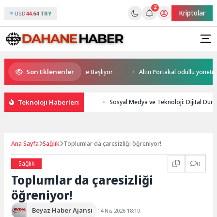
2
Kriptolar
USD
44.64 TRY
Son Eklenenler
rld Cup Heyecanı Paris’te Başlıyor
Altın Portakal ödüllü yönetmen jü
Teknoloji Haberleri
Sosyal Medya ve Teknoloji: Dijital Dünya
Ana Sayfa
Sağlık
Toplumlar da çaresizliği öğreniyor!
Sağlık
0
Toplumlar da çaresizliği
öğreniyor!
Beyaz Haber Ajansı
14 Nis 2026 18:10