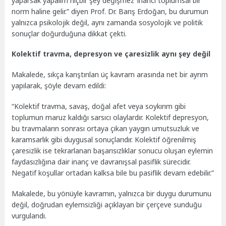
yaparsak yapalım hiçbir şey değişmez’ inancı toplumsal bir
norm haline gelir.” diyen Prof. Dr. Barış Erdoğan, bu durumun
yalnızca psikolojik değil, aynı zamanda sosyolojik ve politik
sonuçlar doğurduğuna dikkat çekti.
Kolektif travma, depresyon ve çaresizlik aynı şey değil
Makalede, sıkça karıştırılan üç kavram arasında net bir ayrım
yapılarak, şöyle devam edildi:
“Kolektif travma, savaş, doğal afet veya soykırım gibi
toplumun maruz kaldığı sarsıcı olaylardır. Kolektif depresyon,
bu travmaların sonrası ortaya çıkan yaygın umutsuzluk ve
karamsarlık gibi duygusal sonuçlarıdır. Kolektif öğrenilmiş
çaresizlik ise tekrarlanan başarısızlıklar sonucu oluşan eylemin
faydasızlığına dair inanç ve davranışsal pasiflik sürecidir.
Negatif koşullar ortadan kalksa bile bu pasiflik devam edebilir.”
Makalede, bu yönüyle kavramın, yalnızca bir duygu durumunu
değil, doğrudan eylemsizliği açıklayan bir çerçeve sunduğu
vurgulandı.