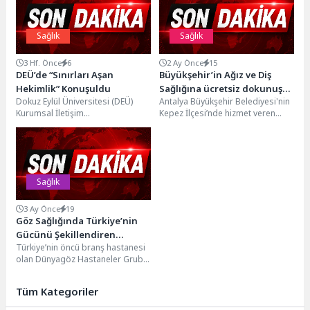
Sağlık
Sağlık
3 Hf. Önce
6
2 Ay Önce
15
DEÜ’de “Sınırları Aşan
Büyükşehir’in Ağız ve Diş
Hekimlik” Konuşuldu
Sağlığına ücretsiz dokunuşu
Dokuz Eylül Üniversitesi (DEÜ)
Antalya Büyükşehir Belediyesi'nin
yoğun ilgi görüyor
Kurumsal İletişim
Kepez İlçesi’nde hizmet veren
Koordinatörlüğü tarafından
Ağız ve Diş Sağlığı Polikliniği
düzenlenen “Bilim Kafe Geleceğin
yoğun ilgi görüyor....
Meslekleri: Sınırları Aşan...
Sağlık
3 Ay Önce
19
Göz Sağlığında Türkiye’nin
Gücünü Şekillendiren
Türkiye’nin öncü branş hastanesi
Buluşma
olan Dünyagöz Hastaneler Grubu,
30. Yılını özel bir etkinlik ile
kutladı....
Tüm Kategoriler