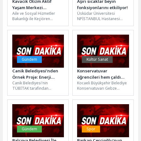
Kavacık Otizm Aktif
Aşırı sıcaklar beyin
Yaşam Merkezi
fonksiyonlarını etkiliyor!
Aile ve Sosyal Hizmetler
Üsküdar Üniversitesi
Keçiören’de Hizmete
Bakanlığı ile Keçiören
NPİSTANBUL Hastanesi
Açıldı
Belediyesi iş birliğinde
Klinik Psikolog Zeynep Betül
hayata geçirilen Kavacık
Alp, aşırı sıcakların beyin
Otizm Aktif Yaşam...
fonksiyonları, bilişsel
performans, ruh...
Gündem
Kültür Sanat
Canik Belediyesi’nden
Konservatuvar
Örnek Proje: Enerji
öğrencileri hem çaldı
Canik Belediyesi'nin
Kocaeli Büyükşehir Belediye
Avcıları Sahada
hem oynadı
TÜBİTAK tarafından
Konservatuvarı Gebze
desteklenen "Enerji Avcıları;
Ukulele Orkestrası ve Gitar
Bir Sürdürülebilirlik
öğrencileri hafta sonunda
Hikâyesi" projesiyle gençler,
muhteşem bir konsere...
enerji santrallerinde
incelemeler...
Gündem
Spor
Balçova Belediyesi İle
Başkan Çerçioğlu’nun