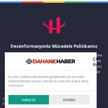
sporcuları ile akademinin...
Dezenformasyonla Mücadele Politikamız
Yayınlanan haberler doğruluk ilkesi gözetilerek hazırlanır. Buna
Çerez
rağmen bazı içeriklerde eksik, hatalı veya güncelliğini yitirmiş
Kullanı
bilgiler bulunabilir.Yanlış veya yanıltıcı olduğunu düşündüğünüz
haberleri aşağıdaki iletişim kanallarından bize bildirebilirsiniz:
Bu site, kullanıcı deneyimini geliştirmek için çerezleri
kullanmaktadır. Devam ederek bu çerezleri kabul etmiş
olursunuz.
Ana Sayfa
Tüm hakları saklıdır. Sitede yer alan içerikler izinsiz kopyalanamaz,
Kabul Et
Reddet
yayımlanamaz ve kullanılamaz.