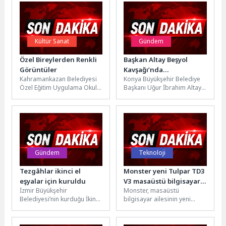
Kültür Sanat
Gündem
Özel Bireylerden Renkli
Başkan Altay Beşyol
Görüntüler
Kavşağı’nda
Kahramankazan Belediyesi
Konya Büyükşehir Belediye
Kamulaştırdıkları 8
Özel Eğitim Uygulama Okulu
Başkanı Uğur İbrahim Altay,
Binada Yıkım
tarafından düzenlenen
Ankara Caddesi Beşyol
Çalışmalarını
etkinlikte, öğrencilerin
Kavşağı’ndaki 8 binada
Tamamladıklarını
hazırladığı görsel sanatlar
kamulaştırma sonrası...
Açıkladı
sergisi ve...
Gündem
Teknoloji
Tezgâhlar ikinci el
Monster yeni Tulpar TD3
eşyalar için kuruldu
V3 masaüstü bilgisayar
İzmir Büyükşehir
Monster, masaüstü
serisini kullanıcılarla
Belediyesi’nin kurduğu İkinci
bilgisayar ailesinin yeni
buluşturdu!
El Pazarı Konak’ta yoğun ilgi
üyesi Tulpar TD3 V3 serisini
gördü. Vatandaşlar,
kullanıcılarla buluşturdu. Yeni
kullanılmayan eşyaların
kasa tasarımı, güncel