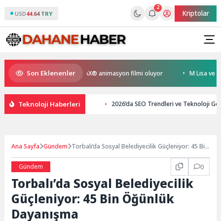
2
Kriptolar
USD
44.64 TRY
Son Eklenenler
yen Kral Türkiye’nin ilk IMAX® animasyon filmi oluyor
M Lisa ve Dolu 
Teknoloji Haberleri
2026’da SEO Trendleri ve Teknoloji Gel
Ana Sayfa
Gündem
Torbalı’da Sosyal Belediyecilik Güçleniyor: 45 Bin
Öğünlük Dayanışma
Gündem
0
Torbalı’da Sosyal Belediyecilik
Güçleniyor: 45 Bin Öğünlük
Dayanışma