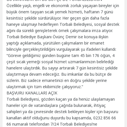
Özellikle yaşlı, engelli ve ekonomik zorluk yaşayan bireyler için
büyük önem taşıyan sıcak yemek hizmeti, haftanın 7 günü
kesintisiz şekilde sürdürülüyor. Her geçen gün daha fazla
haneye ulaşmayı hedefleyen Torbalı Belediyesi, sosyal destek
ağını da sürekli genişleterek örnek çalışmalara imza atıyor.
Torbalı Belediye Başkanı Övünç Demir ise konuya ilişkin
yaptığı açıklamada, yürütülen çalışmaların bir emanet
bilinciyle gerçekleştirildiğini vurgulayarak şu ifadeleri kullandı:
“Göreve geldiğimiz günden bugüne tam 45 bin 176 öğün, 4
çeşit sıcak yemeği sosyal hizmet uzmanlarımızın belirlediği
hanelere ulaştırdık. Bu sayıyı artırarak 7 gün kesintisiz şekilde
ulaştırmaya devam edeceğiz. Bu imkanlar da bu bütçe de
sizlerin. Biz sadece emanetinizi en doğru şekilde yerine
ulaştırmak için tüm ekibimizle çalışıyoruz.”
BAŞVURU KANALLARI AÇIK
Torbalı Belediyesi, gözden kaçan ya da henüz ulaşılamayan
haneler için de vatandaşlara çağrıda bulunarak, ihtiyaç
sahipleri ya da çevresinde destek bekleyen kişiler için başvuru
kanalları aktif olduğunu duyurdu bu kapsamda, 0232 856 66
66 numaralı telefondan 7/24 Torbalı Belediyesi’ne