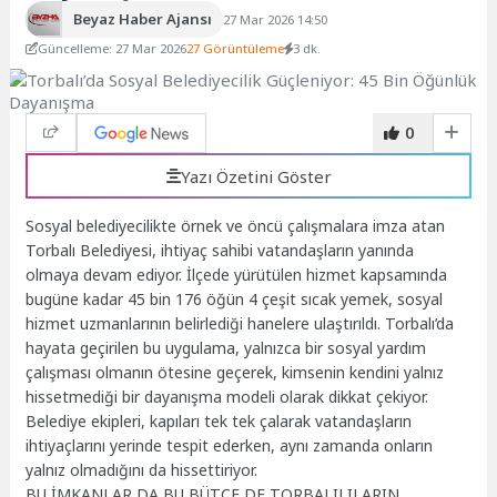
Beyaz Haber Ajansı
27 Mar 2026 14:50
Güncelleme: 27 Mar 2026
27 Görüntüleme
3 dk.
0
Yazı Özetini Göster
Sosyal belediyecilikte örnek ve öncü çalışmalara imza atan
Torbalı Belediyesi, ihtiyaç sahibi vatandaşların yanında
olmaya devam ediyor. İlçede yürütülen hizmet kapsamında
bugüne kadar 45 bin 176 öğün 4 çeşit sıcak yemek, sosyal
hizmet uzmanlarının belirlediği hanelere ulaştırıldı. Torbalı’da
hayata geçirilen bu uygulama, yalnızca bir sosyal yardım
çalışması olmanın ötesine geçerek, kimsenin kendini yalnız
hissetmediği bir dayanışma modeli olarak dikkat çekiyor.
Belediye ekipleri, kapıları tek tek çalarak vatandaşların
ihtiyaçlarını yerinde tespit ederken, aynı zamanda onların
yalnız olmadığını da hissettiriyor.
BU İMKANLAR DA BU BÜTÇE DE TORBALILILARIN