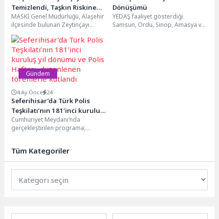
Temizlendi, Taşkın Riskine
Dönüşümü
MASKİ Genel Müdürlüğü, Alaşehir
YEDAŞ faaliyet gösterdiği
Önlem Alındı
ilçesinde bulunan Zeytinçayı
Samsun, Ordu, Sinop, Amasya ve
Deresi’nde temizlik çalışması
Çorum illerinde enerji verimliliğini
gerçekleştirdi. İstasyon ve Baklacı
artırmak, çevresel etkiyi...
mahallelerinden...
Gündem
4 Ay Önce
24
Seferihisar’da Türk Polis
Teşkilatı’nın 181’inci kuruluş
Cumhuriyet Meydanı’nda
yıl dönümü ve Polis Haftası,
gerçekleştirilen programa;
düzenlenen törenlerle
Seferihisar Kaymakamı Mehmet
kutlandı
Şerif Olçaş, Seferihisar Belediye
Tüm Kategoriler
Başkanvekili Gökhan Pehlivan,
Seferihisar...