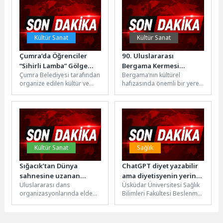
yeniden...
donanım altyapısı...
Kültür Sanat
Kültür Sanat
Çumra’da Öğrenciler
90. Uluslararası
“Sihirli Lamba” Gölge
Bergama Kermesi
Çumra Belediyesi tarafından
Bergama’nın kültürel
Oyunu ile Sanatla
Başlıyor!
organize edilen kültür ve
hafızasında önemli bir yere
Buluştu
sanat etkinlikleri
sahip olan ve Gazi Mustafa
kapsamında, Trabzon
Kemal ATATÜRK’ün
Devlet Tiyatrosu oyuncuları
talimatlarıyla 1937...
tarafından...
Kültür Sanat
Sağlık
Sığacık’tan Dünya
ChatGPT diyet yazabilir
sahnesine uzanan
ama diyetisyenin yerini
Uluslararası dans
Üsküdar Üniversitesi Sağlık
başarı
alamaz!
organizasyonlarında elde
Bilimleri Fakültesi Beslenme
ettikleri başarılarla
ve Diyetetik Bölümünden
Seferihisar’ın gururu olan
Arş. Gör. Ekin Çevik, 6
REBETEOS Dans Akademisi
Haziran...