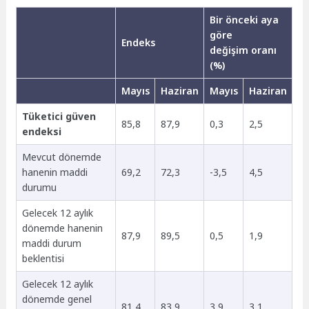
Bir önceki aya
göre
Endeks
değişim oranı
(%)
Mayıs
Haziran
Mayıs
Haziran
Tüketici güven
85,8
87,9
0,3
2,5
endeksi
Mevcut dönemde
hanenin maddi
69,2
72,3
-3,5
4,5
durumu
Gelecek 12 aylık
dönemde hanenin
87,9
89,5
0,5
1,9
maddi durum
beklentisi
Gelecek 12 aylık
dönemde genel
81,4
83,9
3,9
3,1