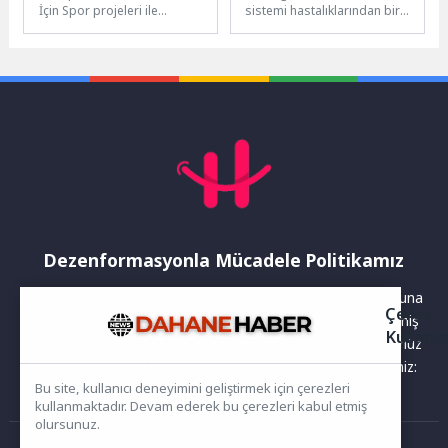
İçin Spor projeleri ile
sistemi hastalıklarından biri
basketboldan yüzmeye,
olan reflü, toplum tarafından
masa tenisinden birçok
çoğu zaman yalnızca “mide...
farklı...
Dezenformasyonla Mücadele Politikamız
Yayınlanan haberler doğruluk ilkesi gözetilerek hazırlanır. Buna
Çerez
rağmen bazı içeriklerde eksik, hatalı veya güncelliğini yitirmiş
Kullanı
bilgiler bulunabilir.Yanlış veya yanıltıcı olduğunu düşündüğünüz
haberleri aşağıdaki iletişim kanallarından bize bildirebilirsiniz:
Bu site, kullanıcı deneyimini geliştirmek için çerezleri
kullanmaktadır. Devam ederek bu çerezleri kabul etmiş
olursunuz.