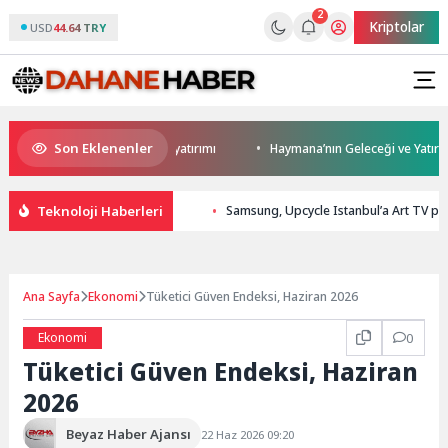
2
Kriptolar
USD
44.64 TRY
Son Eklenenler
 Darıca’ya modern ulaşım yatırımı
Haymana’nın Geleceği ve Yatırım Pot
Teknoloji Haberleri
Samsung, Upcycle Istanbul’a Art TV par
Ana Sayfa
Ekonomi
Tüketici Güven Endeksi, Haziran 2026
Ekonomi
0
Tüketici Güven Endeksi, Haziran
2026
Beyaz Haber Ajansı
22 Haz 2026 09:20