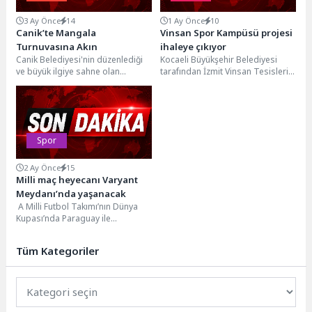
3 Ay Önce
14
1 Ay Önce
10
Canik’te Mangala
Vinsan Spor Kampüsü projesi
Turnuvasına Akın
ihaleye çıkıyor
Canik Belediyesi'nin düzenlediği
Kocaeli Büyükşehir Belediyesi
ve büyük ilgiye sahne olan
tarafından İzmit Vinsan Tesisleri
geleneksel Canik Mangala
içerisinde hayata geçirilecek
Turnuvası'nda bağımsız gelecek
“Vinsan Spor Kampüsü Projesi”
için...
5...
Spor
2 Ay Önce
15
Milli maç heyecanı Varyant
Meydanı’nda yaşanacak
A Milli Futbol Takımı’nın Dünya
Kupası’nda Paraguay ile
oynayacağı karşılaşma Antalya
Büyükşehir Belediyesi tarafından
Tüm Kategoriler
dev...