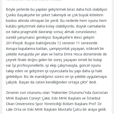
Böyle yerlerde bu yapıları geliştirmek biraz daha hızlı olabiliyor.
Çünkü Başakşehir bir şirket takımıydı ve çok büyük kitlelerin
baskısı altında olmayan bir yerdi. Bu nedenle hem oyunu hem
kulübü geliştirmek daha kolay olabiliyordu. Büyük camialarda
ise daha pragmatik davranıp sonuç almak zorundasınız;
sürekli yarışmanız gerekiyor. Başakşehir’e ikinci gelişim
2014’teydi. Bugün baktığınızda 12 senenin 11 senesinde
Avrupa kupalarına katılan, şampiyonluk yaşayan, istikrarlı bir
şekilde Avrupa’da yer alan ve hatta Emre Hoca döneminde de
çeyrek finale doğru giden bir süreç yaşayan örnek bir kulüp
var. İyi profesyonellerle, iyi ekip çalışmasıyla, güncel oyunu
takip eden ve geliştiren iyi oyuncularla bu yapı daha iyi hale
gelebiliyor. Biz de inandığımız süreci en iyi şekilde uygulamaya
çalıştık. Başarı da zaten kendiliğinden ortaya çıktı” dedi.
Zirvenin son oturumu olan “Hakemler Oturumu”nda Gürcistan
MHK Başkanı Cüneyt Çakır, Eski MHK Başkanı ve İstanbul
Okan Üniversitesi Spor Yöneticiliği Bölüm Başkanı Prof. Dr.
Lale Orta ve Eski MHK Başkanı Mustafa Çulcu bir araya geldi.