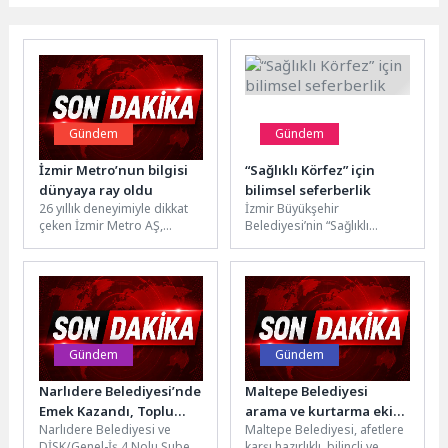
Gündem
Gündem
İzmir Metro’nun bilgisi
“Sağlıklı Körfez” için
dünyaya ray oldu
bilimsel seferberlik
26 yıllık deneyimiyle dikkat
İzmir Büyükşehir
çeken İzmir Metro AŞ,
Belediyesi’nin “Sağlıklı
Kazakistan’dan Endonezya’ya
Körfez” hedefiyle Tarihi
uzanan raylı sistem
Havagazı Fabrikası’nda
projelerine teknik...
düzenlediği uluslararası
konferans başladı. Zararlı
alg...
Gündem
Gündem
Narlıdere Belediyesi’nde
Maltepe Belediyesi
Emek Kazandı, Toplu
arama ve kurtarma ekibi
Narlıdere Belediyesi ve
Maltepe Belediyesi, afetlere
Sözleşmede İmzalar
gönüllülerini arıyor
DİSK/Genel-İş 4 Nolu Şube
karşı hazırlıklı, bilinçli ve