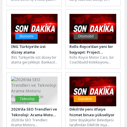
Atıldı
arasında, kadrolu işçiyi
dirençli bir kent oluşturma
kapsayan Toplu İş
hedefi doğrultusunda
Sözleşmesi görüşmeleri...
Maltepe Belediyesi...
Ekonomi
Otomobil
ING Türkiye’de üst
Rolls-Royce’dan yeni bir
düzey atama
başyapıt: Project
ING Türkiye’de üst düzey bir
Rolls-Royce Motor Cars, bir
Nightingale sahneye
atama gerçekleşti. Bankacılık
Coachbuild Koleksiyonu
çıkıyor
alanında önemli bir
olan Project Nightingale’i
deneyime sahip olan
sunuyor. Adını Fransızca’da
ve Tüzel...
“bülbül” anlamına gelen...
Teknoloji
Gündem
2026’da SEO Trendleri ve
Dikili’de yeni itfaiye
Teknoloji: Arama Motoru
hizmet binası yükseliyor
2026'da SEO Trendleri:
İzmir Büyükşehir Belediyesi
Pazarlaması İçin
Arama Motoru
tarafından Dikili'de inşa
Yenilikler