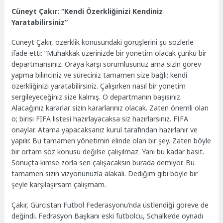
Cüneyt Çakır: “Kendi Özerkliğinizi Kendiniz
Yaratabilirsiniz”
Cüneyt Çakır, özerklik konusundaki görüşlerini şu sözlerle
ifade etti: “Muhakkak üzerinizde bir yönetim olacak çünkü bir
departmansınız. Oraya karşı sorumlusunuz ama sizin görev
yapma bilinciniz ve süreciniz tamamen size bağlı; kendi
özerkliğinizi yaratabilirsiniz. Çalışırken nasıl bir yönetim
sergileyeceğiniz size kalmış. O departmanın başısınız.
Alacağınız kararlar sizin kararlarınız olacak. Zaten önemli olan
o; birisi FIFA listesi hazırlayacaksa siz hazırlarsınız. FIFA
onaylar. Atama yapacaksanız kurul tarafından hazırlanır ve
yapılır. Bu tamamen yönetimin elinde olan bir şey. Zaten böyle
bir ortam söz konusu değilse çalışılmaz. Yani bu kadar basit.
Sonuçta kimse zorla sen çalışacaksın burada demiyor. Bu
tamamen sizin vizyonunuzla alakalı. Dediğim gibi böyle bir
şeyle karşılaşırsam çalışmam.
Çakır, Gürcistan Futbol Federasyonu’nda üstlendiği göreve de
değindi. Fedrasyon Başkanı eski futbolcu, Schalke’de oynadı