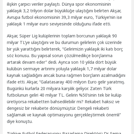
ilişkin çarpıcı veriler paylaştı. Dünya spor ekonomisinin
yaklaşık 3,2 trilyon dolar büyüklüğe ulaştığını belirten Akşar,
Avrupa futbol ekonomisinin 39,3 milyar euro, Türkiye’nin ise
yaklaşık 1 milyar euro seviyesinde olduğunu ifade etti.
Akşar, Süper Lig kulüplerinin toplam borcunun yaklaşık 90
milyar TL’ye ulaştığını ve bu durumun gelirlerin çok üzerinde
bir yük yarattığını belirterek, “Gelirimizin yaklaşık iki katı borç
söz konusu. Bu yapısal sorun çözülmedikçe borçlanma
artarak devam eder” dedi. Ayrıca son 10 yılda dört büyük
kulübün sermaye artırımı yoluyla yaklaşık 1,7 milyar dolar
kaynak sağladığını ancak buna rağmen borçların azalmadığını
ifade etti. Akşar, “Galatasaray 400 milyon Euro gelir yaratmış.
Bugünkü kurlarla 20 milyara karşılık geliyor. Zaten Türk
futbolunun geliri 40 milyar TL. Gelirin %50’sinin tek bir kulüp
üretiyorsa rekabetten bahsedilebilir mi? Rekabet haksız ve
dengesiz bir rekabete dönüşmüştür. Dengeli rekabeti
sağlamak ve kaynak optimasyonu gerçekleştirmek önemli”
diye konuştu.
Türkiye Futbol Federasyonu Pazarlama Direktörü Dr. Sema