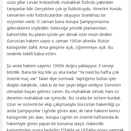
uzun yıllar Levan Kobiashvili; muhakkak futbolu yakından
tanıyanlar bilir. Gerçekten çok iyi futbolcuydu. Yönetim Kurulu
tamamen eski futbolculardan oluşuyor. İnanılmaz bir
vizyonları vardı. O zaman bana Avrupa Şampiyonası’na
gideceklerini söylediler. Geleceğe yönelik planlarından
bahsettiler, bu planın içinde yer almak ister misin dediler.
Gürcistan hakem sayısı o zaman 100’ün altında. Bütün
kategoriler dahil. Ama gelişime açık, öğrenmeye açık. Bu
nedenle teklifi kabul ettim.
Şu anda hakem sayımız 1000’e doğru yaklaşıyor. 3 seneyi
bitirdik. Bana bir kişi bile şu ana kadar “Ya nasıl bu hafta çok
önemli maç var” falan diye sormadı. Yaptığımız bütün işler
disiplin dahilinde, tabii ki de her şeyin bilgisi veriliyor. Denetim
olmadan başarı gelmez zaten. Bu muhakkak olmalı; hani öz
denetim muhakkak var içimizde. Biz orada bir sistem kurduk.
Uzun ve sistemli bir ekip çalışmasıyla Gürcistan hakemliği şu
anda Şampiyonlar Ligi’nde görev alan, iki tane hakemi birinci
kategoride yer alan, Avrupa Ligi’nin en önemli haftasında iki
hakemiyle görev yapan bir konuma ulaştı. Hakemlik
kariyerimden sonra hedefim FIFA’da ve UEFA’da görev yapmak