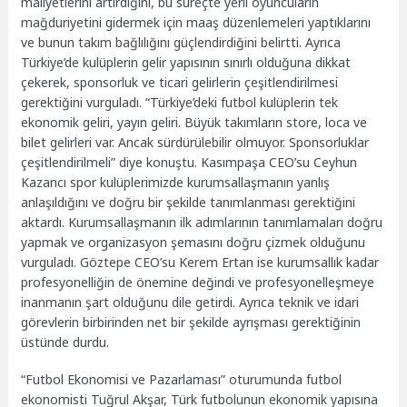
maliyetlerini artırdığını, bu süreçte yerli oyuncuların
mağduriyetini gidermek için maaş düzenlemeleri yaptıklarını
ve bunun takım bağlılığını güçlendirdiğini belirtti. Ayrıca
Türkiye’de kulüplerin gelir yapısının sınırlı olduğuna dikkat
çekerek, sponsorluk ve ticari gelirlerin çeşitlendirilmesi
gerektiğini vurguladı. “Türkiye’deki futbol kulüplerin tek
ekonomik geliri, yayın geliri. Büyük takımların store, loca ve
bilet gelirleri var. Ancak sürdürülebilir olmuyor. Sponsorluklar
çeşitlendirilmeli” diye konuştu. Kasımpaşa CEO’su Ceyhun
Kazancı spor kulüplerimizde kurumsallaşmanın yanlış
anlaşıldığını ve doğru bir şekilde tanımlanması gerektiğini
aktardı. Kurumsallaşmanın ilk adımlarının tanımlamaları doğru
yapmak ve organizasyon şemasını doğru çizmek olduğunu
vurguladı. Göztepe CEO’su Kerem Ertan ise kurumsallık kadar
profesyonelliğin de önemine değindi ve profesyonelleşmeye
inanmanın şart olduğunu dile getirdi. Ayrıca teknik ve idari
görevlerin birbirinden net bir şekilde ayrışması gerektiğinin
üstünde durdu.
“Futbol Ekonomisi ve Pazarlaması” oturumunda futbol
ekonomisti Tuğrul Akşar, Türk futbolunun ekonomik yapısına