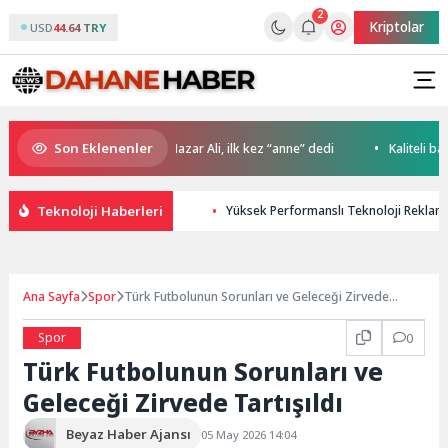
2
Kriptolar
USD
44.64 TRY
Son Eklenenler
anbul’da
Minik Hazar Ali, ilk kez “anne” dedi
Kaliteli balığın a
Teknoloji Haberleri
Yüksek Performanslı Teknoloji Reklamları
Ana Sayfa
Spor
Türk Futbolunun Sorunları ve Geleceği Zirvede
Tartışıldı
Spor
0
Türk Futbolunun Sorunları ve
Geleceği Zirvede Tartışıldı
Beyaz Haber Ajansı
05 May 2026 14:04