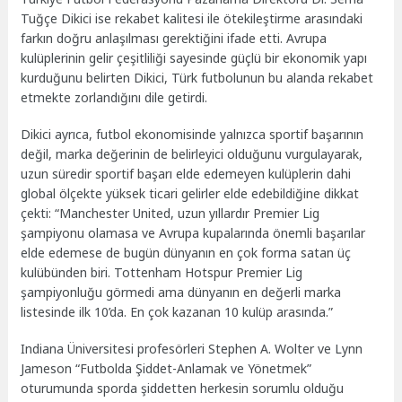
Tuğçe Dikici ise rekabet kalitesi ile ötekileştirme arasındaki
farkın doğru anlaşılması gerektiğini ifade etti. Avrupa
kulüplerinin gelir çeşitliliği sayesinde güçlü bir ekonomik yapı
kurduğunu belirten Dikici, Türk futbolunun bu alanda rekabet
etmekte zorlandığını dile getirdi.
Dikici ayrıca, futbol ekonomisinde yalnızca sportif başarının
değil, marka değerinin de belirleyici olduğunu vurgulayarak,
uzun süredir sportif başarı elde edemeyen kulüplerin dahi
global ölçekte yüksek ticari gelirler elde edebildiğine dikkat
çekti: “Manchester United, uzun yıllardır Premier Lig
şampiyonu olamasa ve Avrupa kupalarında önemli başarılar
elde edemese de bugün dünyanın en çok forma satan üç
kulübünden biri. Tottenham Hotspur Premier Lig
şampiyonluğu görmedi ama dünyanın en değerli marka
listesinde ilk 10’da. En çok kazanan 10 kulüp arasında.”
Indiana Üniversitesi profesörleri Stephen A. Wolter ve Lynn
Jameson “Futbolda Şiddet-Anlamak ve Yönetmek”
oturumunda sporda şiddetten herkesin sorumlu olduğu