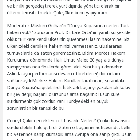
ve bir ilki gerçekleştirerek yurt dışında yönetici olarak bir
ülkemi temsil etmekti. Çok şükür bunu yapıyorum.
Moderatör Müslüm Gülhan’ın “Dünya Kupası’nda neden Türk
hakem yok?” sorusuna Prof. Dr. Lale Orta’nın yanıtı şu şekilde
oldu: “Bir kere kendi ülkesinin güvenmesi lazım hakemine. Siz
ülkenizdeki derbilere hakeminizi vermezseniz, uluslararası
turnuvalarda da zaten göremezsiniz. Bizim Merkez Hakem
Kurulumuz döneminde Halil Umut Meler, 20 yaş altı dünya
şampiyonasında finallerde görev aldı. Yani bu şu demekti:
Aslında aynı performansı devam ettirebileceği bir ortam
sağlansaydı Merkez Hakem Kurulları tarafından, şu andaki
Dünya Kupası’na gidebilirdi. İstikrarlı başarıyı yakalamak kolay
bir şey değil; başarılı olursunuz ama başarınızı uzun süre
sürdürmeniz çok zordur. Yani Türkiye’deki en büyük
sorunlardan bir tanesi de bu.
Cüneyt Çakır gerçekten çok başarılı. Neden? Çünkü başarısını
sürdürülebilir hale getirdi. Zaten o başarının neticesinde, belki
biz yeterince sahip çıkmadık ama Avrupa ona sahip çıktı. Uzun