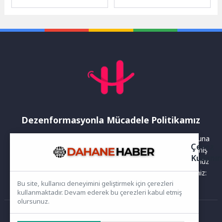
Pazarlamasında Yenilikler
edilen yeni itfaiye hizmet
2026 yılına yaklaşırken SEO
binasında çalışmalar devam
dünyasında da birçok
ediyor. Modern...
yenilik...
Dezenformasyonla Mücadele Politikamız
Yayınlanan haberler doğruluk ilkesi gözetilerek hazırlanır. Buna
Çerez
rağmen bazı içeriklerde eksik, hatalı veya güncelliğini yitirmiş
Kullanı
bilgiler bulunabilir.Yanlış veya yanıltıcı olduğunu düşündüğünüz
haberleri aşağıdaki iletişim kanallarından bize bildirebilirsiniz:
Bu site, kullanıcı deneyimini geliştirmek için çerezleri
kullanmaktadır. Devam ederek bu çerezleri kabul etmiş
olursunuz.
Ana Sayfa