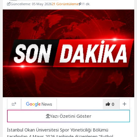
Güncelleme: 05 May 2026
21 Görüntüleme
11 dk.
0
Yazı Özetini Göster
İstanbul Okan Üniversitesi Spor Yöneticiliği Bölümü
tarafından 4 Mayıs 2026 tarihinde düzenlenen “Futbol