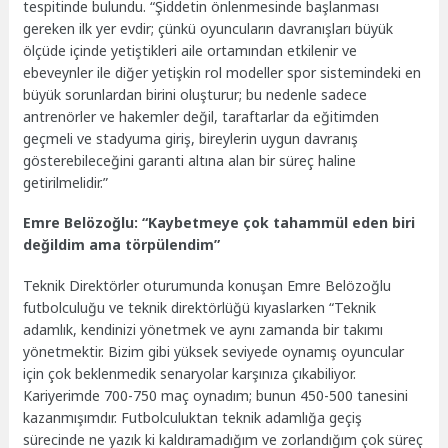
tespitinde bulundu. “Şiddetin önlenmesinde başlanması
gereken ilk yer evdir; çünkü oyuncuların davranışları büyük
ölçüde içinde yetiştikleri aile ortamından etkilenir ve
ebeveynler ile diğer yetişkin rol modeller spor sistemindeki en
büyük sorunlardan birini oluşturur; bu nedenle sadece
antrenörler ve hakemler değil, taraftarlar da eğitimden
geçmeli ve stadyuma giriş, bireylerin uygun davranış
gösterebileceğini garanti altına alan bir süreç haline
getirilmelidir.”
Emre Belözoğlu: “Kaybetmeye çok tahammül eden biri
değildim ama törpülendim”
Teknik Direktörler oturumunda konuşan Emre Belözoğlu
futbolculuğu ve teknik direktörlüğü kıyaslarken “Teknik
adamlık, kendinizi yönetmek ve aynı zamanda bir takımı
yönetmektir. Bizim gibi yüksek seviyede oynamış oyuncular
için çok beklenmedik senaryolar karşınıza çıkabiliyor.
Kariyerimde 700-750 maç oynadım; bunun 450-500 tanesini
kazanmışımdır. Futbolculuktan teknik adamlığa geçiş
sürecinde ne yazık ki kaldıramadığım ve zorlandığım çok süreç