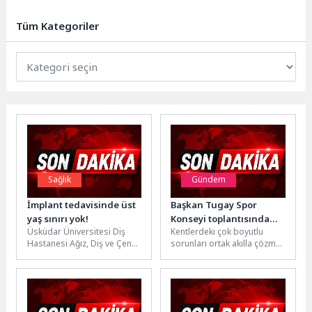
geçirilen çalışmalar aralıksız
sürüyor.Aydın Büyükşehir
Tüm Kategoriler
Belediyesi Çevre Koruma...
Sağlık
Gündem
İmplant tedavisinde üst
Başkan Tugay Spor
yaş sınırı yok!
Konseyi toplantısında
Üsküdar Üniversitesi Diş
Kentlerdeki çok boyutlu
konuştu
Hastanesi Ağız, Diş ve Çene
sorunları ortak akılla çözmek
Cerrahisi Dr. Öğr. Üyesi Seda
için konsey ve kurulların
Altop, dental...
kurulmasına öncülük eden
İzmir...