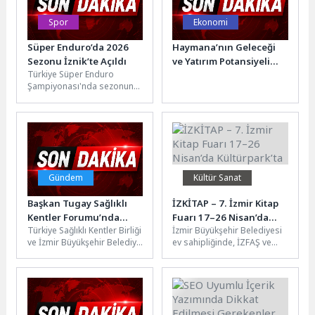
Spor
Ekonomi
Süper Enduro’da 2026
Haymana’nın Geleceği
Sezonu İznik’te Açıldı
ve Yatırım Potansiyeli
Türkiye Süper Enduro
Masaya Yatırıldı
Şampiyonası'nda sezonun
açılış yarışları, İznik’te
yapıldı.Türkiye Motosiklet
Federasyonu’nun 2026 yarış
takviminde yer...
Gündem
Kültür Sanat
Başkan Tugay Sağlıklı
İZKİTAP – 7. İzmir Kitap
Kentler Forumu’nda
Fuarı 17–26 Nisan’da
Türkiye Sağlıklı Kentler Birliği
İzmir Büyükşehir Belediyesi
konuştu: “İklim hedefleri
Kültürpark’ta
ve İzmir Büyükşehir Belediye
ev sahipliğinde, İZFAŞ ve
ancak kentlerde
Başkanı Dr. Cemil Tugay’ın
TACT Fuarcılık iş birliğiyle
somutlaşır”
öncülüğünde bu yıl...
düzenlenen İZKİTAP – 7....