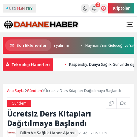
2
Kriptolar
USD
44.64 TRY
Son Eklenenler
en Darıca’ya modern ulaşım yatırımı
Haymana’nın Geleceği ve Yatırım Po
Teknoloji Haberleri
Kaspersky, Dünya Sağlık Günü’nde dijital
Ana Sayfa
Gündem
Ücretsiz Ders Kitapları Dağıtılmaya Başlandı
Gündem
0
Ücretsiz Ders Kitapları
Dağıtılmaya Başlandı
Bilim Ve Sağlık Haber Ajansı
28 Ağu 2025 19:39