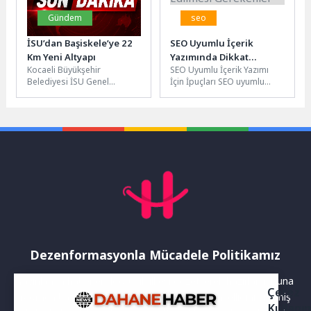
Gündem
seo
İSU’dan Başiskele’ye 22
SEO Uyumlu İçerik
Km Yeni Altyapı
Yazımında Dikkat
Kocaeli Büyükşehir
SEO Uyumlu İçerik Yazımı
Edilmesi Gerekenler
Belediyesi İSU Genel
İçin İpuçları SEO uyumlu
Müdürlüğü, kent genelinde
içerik yazmak, web sitenizin
sürdürdüğü altyapı
arama motorlarında daha...
yatırımları kapsamında
Başiskele ilçesinde önemli...
Dezenformasyonla Mücadele Politikamız
Yayınlanan haberler doğruluk ilkesi gözetilerek hazırlanır. Buna
Çerez
rağmen bazı içeriklerde eksik, hatalı veya güncelliğini yitirmiş
Kullanı