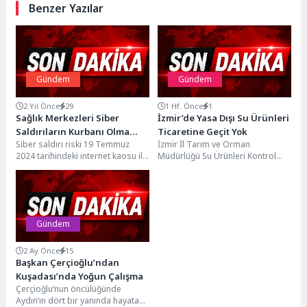
Benzer Yazılar
Gündem
Gündem
2 Yıl Önce
29
1 Hf. Önce
1
Sağlık Merkezleri Siber
İzmir’de Yasa Dışı Su Ürünleri
Saldırıların Kurbanı Olma
Ticaretine Geçit Yok
Siber saldırı riski 19 Temmuz
İzmir İl Tarım ve Orman
Riski Taşıyor!
2024 tarihindeki internet kaosu ile
Müdürlüğü Su Ürünleri Kontrol
bir kez daha gündeme geldi....
Ekipleri, su ürünleri kaynaklarının
korunması ve...
Gündem
2 Ay Önce
15
Başkan Çerçioğlu’ndan
Kuşadası’nda Yoğun Çalışma
Çerçioğlu’nun öncülüğünde
Aydın’ın dört bir yanında hayata