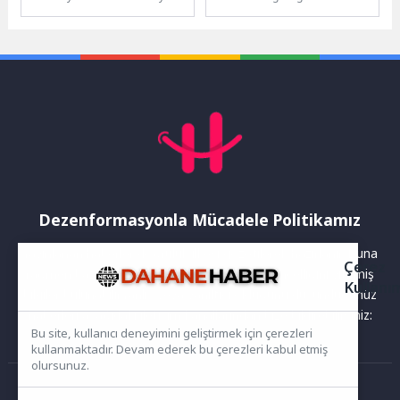
düzenlenen 6. Ulusal Bonsai
yatırımlarına bir yenisi daha
Sergisi ve Sempozyumu,
ekleniyor. Aydın Büyükşehir
Kocaeli Kongre Merkezi’nde
Belediye Başkanı Özlem
9...
Çerçioğlu’nun...
Dezenformasyonla Mücadele Politikamız
Yayınlanan haberler doğruluk ilkesi gözetilerek hazırlanır. Buna
Çerez
rağmen bazı içeriklerde eksik, hatalı veya güncelliğini yitirmiş
Kullanı
bilgiler bulunabilir.Yanlış veya yanıltıcı olduğunu düşündüğünüz
haberleri aşağıdaki iletişim kanallarından bize bildirebilirsiniz:
Bu site, kullanıcı deneyimini geliştirmek için çerezleri
kullanmaktadır. Devam ederek bu çerezleri kabul etmiş
olursunuz.
Ana Sayfa