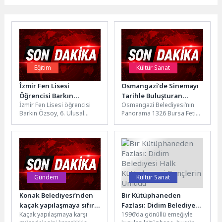
Eğitim
Kültür Sanat
İzmir Fen Lisesi
Osmangazi’de Sinemayı
Öğrencisi Barkın
Tarihle Buluşturan
İzmir Fen Lisesi öğrencisi
Osmangazi Belediyesi’nin
Özsoy’dan Büyük Başarı
Etkinlik
Barkın Özsoy, 6. Ulusal
Panorama 1326 Bursa Fetih
Arktik Bilimsel Araştırma
Müzesi’nde düzenlediği
Seferi (TASE-6) kapsamında
etkinlikte çocuklar ve aileleri,
kutuplarda...
müzeyi gezerek tarihe...
Gündem
Kültür Sanat
Konak Belediyesi’nden
Bir Kütüphaneden
kaçak yapılaşmaya sıfır
Fazlası: Didim Belediyesi
Kaçak yapılaşmaya karşı
1996’da gönüllü emeğiyle
tolerans
Halk Kütüphanesi