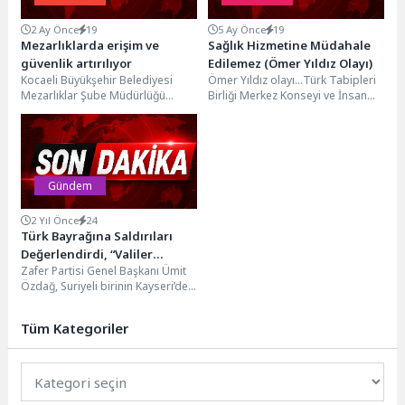
2 Ay Önce
19
5 Ay Önce
19
Mezarlıklarda erişim ve
Sağlık Hizmetine Müdahale
güvenlik artırılıyor
Edilemez (Ömer Yıldız Olayı)
Kocaeli Büyükşehir Belediyesi
Ömer Yıldız olayı…Türk Tabipleri
Mezarlıklar Şube Müdürlüğü
Birliği Merkez Konseyi ve İnsan
ekipleri, vatandaşların mezarlık
Hakları Kolu, hastanede tedavi
alanlarına daha rahat
altında iken...
ulaşabilmesi amacıyla ihtiyaç...
Gündem
2 Yıl Önce
24
Türk Bayrağına Saldırıları
Değerlendirdi, “Valiler
Zafer Partisi Genel Başkanı Ümit
Açıklama Yapmamı İstedi”
Özdağ, Suriyeli birinin Kayseri’de
Dedi
Suriyeli 7 yaşındaki bir kız
çocuğunu...
Tüm Kategoriler