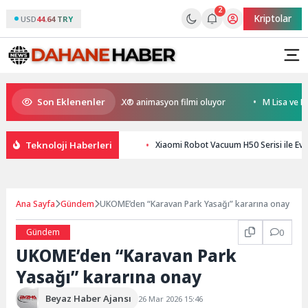
2
Kriptolar
USD
44.64 TRY
Son Eklenenler
yen Kral Türkiye’nin ilk IMAX® animasyon filmi oluyor
M Lisa ve Dolu K
Teknoloji Haberleri
Xiaomi Robot Vacuum H50 Serisi ile Ev
Ana Sayfa
Gündem
UKOME’den “Karavan Park Yasağı” kararına onay
Gündem
0
UKOME’den “Karavan Park
Yasağı” kararına onay
Beyaz Haber Ajansı
26 Mar 2026 15:46