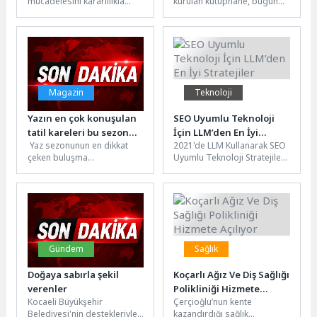
mücadelesini kararlılıkla
kurulan kütüphane, bugün
Gençlerin Umudu
sürdüren Konak Belediyesi,
binlerce gencin eğitim ve
ilçe genelinde tespit edilen
buluşma merkezi haline
ruhsatsız yapıları yasal...
geldiGEÇMİŞTEN
GELECEĞE...
Magazin
Teknoloji
Yazın en çok konuşulan
SEO Uyumlu Teknoloji
tatil kareleri bu sezon
İçin LLM’den En İyi
Yaz sezonunun en dikkat
2021'de LLM Kullanarak SEO
Ethno Belek’ten geldi
Stratejiler
çeken buluşma
Uyumlu Teknoloji Stratejileri
noktalarından biri haline
2021 yılında dijital
gelen Ethno Belek, peş peşe
pazarlama stratejileri, yapay
ağırladığı...
zeka ve...
Gündem
Sağlık
Doğaya sabırla şekil
Koçarlı Ağız Ve Diş Sağlığı
verenler
Polikliniği Hizmete
Kocaeli Büyükşehir
Çerçioğlu’nun kente
Açılıyor
Belediyesi'nin destekleriyle
kazandırdığı sağlık