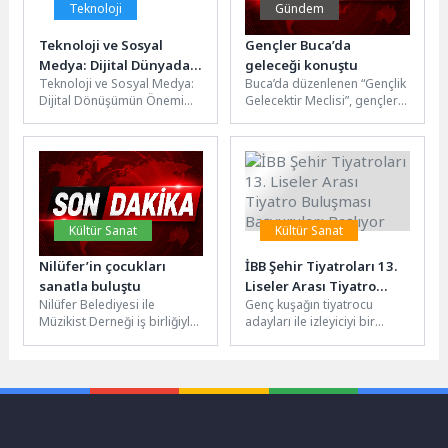
Teknoloji
Gündem
Teknoloji ve Sosyal
Gençler Buca’da
Medya: Dijital Dünyada
geleceği konuştu
Teknoloji ve Sosyal Medya:
Buca’da düzenlenen “Gençlik
Sıralamanda Yüksel!
Dijital Dönüşümün Önemi
Gelecektir Meclisi”, gençlerin
Teknolojinin hızla ilerlemesi
düşüncelerini ve Türkiye’nin
ve sosyal medyanın
geleceğine dair sözlerini
hayatımızdaki önemi,...
ortak bir zeminde...
Kültür Sanat
Kültür Sanat
Nilüfer’in çocukları
İBB Şehir Tiyatroları 13.
sanatla buluştu
Liseler Arası Tiyatro
Nilüfer Belediyesi ile
Genç kuşağın tiyatrocu
Buluşması Başvuruları
Müzikist Derneği iş birliğiyle
adayları ile izleyiciyi bir
Başlıyor
kırsal mahallelerde yaşayan
araya getirmeyi hedefleyen
çocuklara yönelik
Liseler Arası Tiyatro
düzenlenen üç haftalık...
Buluşması, bu...