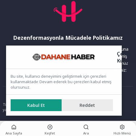
Dezenformasyonla Mücadele Politikamız
Yayınlanan haberler doğruluk ilkesi gözetilerek hazırlanır. Buna
Çerez
rağmen bazı içeriklerde eksik, hatalı veya güncelliğini yitirmiş
Kullanı
bilgiler bulunabilir.Yanlış veya yanıltıcı olduğunu düşündüğünüz
haberleri aşağıdaki iletişim kanallarından bize bildirebilirsiniz:
Bu site, kullanıcı deneyimini geliştirmek için çerezleri
kullanmaktadır. Devam ederek bu çerezleri kabul etmiş
olursunuz.
Ana Sayfa
Kabul Et
Reddet
Tüm hakları saklıdır. Sitede yer alan içerikler izinsiz kopyalanamaz,
yayımlanamaz ve kullanılamaz.
Ana Sayfa
Keşfet
Ara
Hızlı Menü