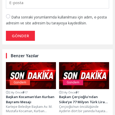
Daha sonraki yorumlarımda kullanılması için adım, e-posta
adresim ve site adresim bu tarayıcıya kaydedilsin.
GÖNDER
Benzer Yazılar
Gündem
Gündem
2 Ay Önce
17
3 Ay Önce
7
Başkan Kocaman’dan Kurban
Başkan Çerçioğlu’ndan
Bayramı Mesajı
Söke’ye 77 Milyon Türk Lirası
Kartepe Belediye Başkanı Av. M.
Çerçioğlu’nun öncülüğünde
Değerinde Altyapı Yatırımı
Mustafa Kocaman, Kurban
Aydın’ın dört bir yanında hayata