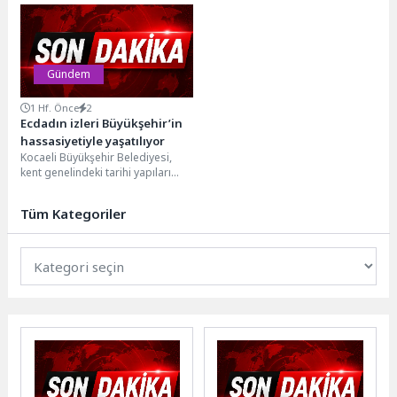
Bayramı dolayısıyla yayınladığı
geçirilen çalışmalar devam
mesajında birlik, beraberlik,
ediyor.Aydın Büyükşehir
dayanışma...
Belediyesi ASKİ Genel...
Gündem
1 Hf. Önce
2
Ecdadın izleri Büyükşehir’in
hassasiyetiyle yaşatılıyor
Kocaeli Büyükşehir Belediyesi,
kent genelindeki tarihi yapıları
restore ederek kültürel mirası
geleceğe taşırken, Osmanlı
Tüm Kategoriler
dönemine...