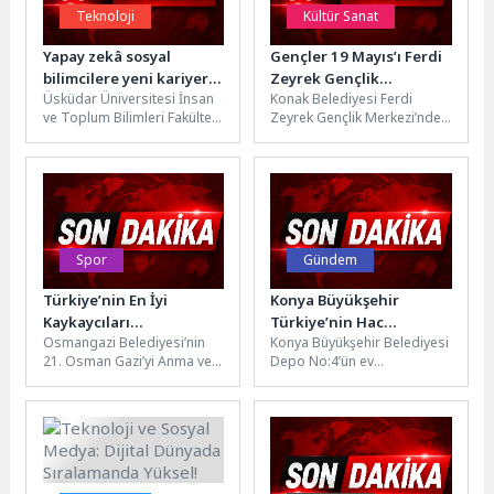
Teknoloji
Kültür Sanat
Yapay zekâ sosyal
Gençler 19 Mayıs’ı Ferdi
bilimcilere yeni kariyer
Zeyrek Gençlik
Üsküdar Üniversitesi İnsan
Konak Belediyesi Ferdi
kapıları açıyor!
Merkezi’nde kutladı
ve Toplum Bilimleri Fakültesi
Zeyrek Gençlik Merkezi’nde
Dekan Yardımcısı Dr. Öğr.
19 Mayıs Atatürk’ü Anma,
Üyesi Nihan Kalkandeler
Gençlik ve Spor Bayramı
Özdin,...
kapsamında...
Spor
Gündem
Türkiye’nin En İyi
Konya Büyükşehir
Kaykaycıları
Türkiye’nin Hac
Osmangazi Belediyesi’nin
Konya Büyükşehir Belediyesi
Osmangazi’de Nefes
Hafızasını Konya’da
21. Osman Gazi’yi Anma ve
Depo No:4’ün ev
Kesti
Ziyaretçilerle Buluşuyor
Bursa’nın Fetih Günü
sahipliğinde düzenlenen
Etkinlikleri kapsamında
“Hac Hatırası - Cumhuriyet
düzenlediği Kaykay Sokak...
Dönemi Hac Yolculukları...