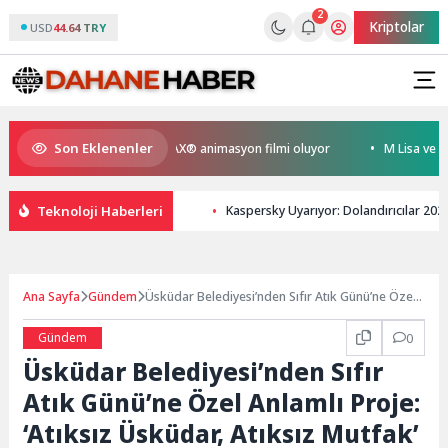
2
Kriptolar
USD
44.64 TRY
Son Eklenenler
yen Kral Türkiye’nin ilk IMAX® animasyon filmi oluyor
M Lisa ve Dolu 
Teknoloji Haberleri
Kaspersky Uyarıyor: Dolandırıcılar 202
Ana Sayfa
Gündem
Üsküdar Belediyesi’nden Sıfır Atık Günü’ne Özel
Anlamlı Proje: ‘Atıksız Üsküdar, Atıksız Mutfak’
Gündem
0
Üsküdar Belediyesi’nden Sıfır
Atık Günü’ne Özel Anlamlı Proje:
‘Atıksız Üsküdar, Atıksız Mutfak’