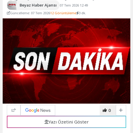
Beyaz Haber Ajansı
07 Tem 2026 12:49
Güncelleme: 07 Tem 2026
12 Görüntüleme
3 dk.
0
Yazı Özetini Göster