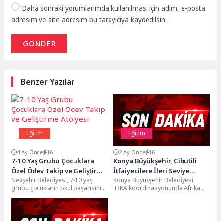
Daha sonraki yorumlarımda kullanılması için adım, e-posta
adresim ve site adresim bu tarayıcıya kaydedilsin.
GÖNDER
Benzer Yazılar
Eğitim
Eğitim
4 Ay Önce
16
2 Ay Önce
16
7-10 Yaş Grubu Çocuklara
Konya Büyükşehir, Cibutili
Özel Ödev Takip ve Geliştirme
İtfaiyecilere İleri Seviye
Nevşehir Belediyesi, 7-10 yaş
Konya Büyükşehir Belediyesi,
Atölyesi
İtfaiye Eğitimi Verdi
grubu çocukların okul başarısını
TİKA koordinasyonunda Afrika
desteklemek ve öğrenme
ülkesi Cibuti’de itfaiye teşkilatı
alışkanlıklarını güçlendirmek
personeline yönelik “Uluslararası
amacıyla Ödev...
İleri Seviye...