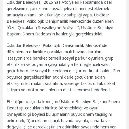
Üsküdar Belediyesi, 2026 Yaz Atölyeleri kapsamında özel
gereksinimli çocukların sosyal gelişimlerini desteklemek
amacıyla anlamlı bir etkinliğe ev sahipliği yaptı. Üsküdar
Belediyesi Psikolojik Danışmanlık Merkezi’nde düzenlenen
“Özel Çocukların Sosyalleşme Atölyesi”, Üsküdar Belediye
Başkanı Sinem Dedetaş’ın katılımıyla gerçekleştirildi.
Üsküdar Belediyesi Psikolojik Danışmanlık Merkezi’nde
düzenlenen etkinlikte çocuklar; açık havada kurulan
istasyonlarda hareket temelli sosyal parkur oyunları, grup
etkinlikleri ve boyama çalışmalarıyla hem eğlenceli vakit
geçirdi hem de sosyal becerilerini geliştirme fırsatı buldu. Gün
boyunca gerçekleştirilen etkinliklerle çocukların akran
etkileşimi kurmaları, sıra alma, yönerge takibi, ortak dikkat,
iletişim ve motor becerilerinin desteklenmesi hedeflendi.
Etkinliğin açılışında konuşan Üsküdar Belediye Başkanı Sinem
Dedetaş, çocukların birlikte öğrenebildiği ve oyun
oynayabildiği böylesi buluşmaların büyük önem taşıdığını
belirterek, “Çocuklarımız açık havada oyunla, sanatla ve
doğayla iç içe gerçekleştirilen etkinlikler sayesinde hem yeni