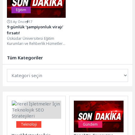
Eğitim
3 Ay Önce
17
9 günlük ‘şampiyonluk virajı’
fırsatı!
Üsküdar Üniversitesi Eğitim
Kurumları ve Rehberlik Hizmetleri
Yöneticisi Uzman Psikolojik
Danışman Özgür Akoğlan, YKS’ye
Tüm Kategoriler
hazırlanan...
Teknoloji
Gündem