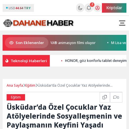
2
Kriptolar
USD
44.64 TRY
Son Eklenenler
yen Kral Türkiye’nin ilk IMAX® animasyon filmi oluyor
M Lisa ve Dolu K
Teknoloji Haberleri
HONOR, göz konforlu tablet deneyimini d
Ana Sayfa
Eğitim
Üsküdar’da Özel Çocuklar Yaz Atölyelerinde
Sosyalleşmenin ve Paylaşmanın Keyfini Yaşadı
Eğitim
0
Üsküdar’da Özel Çocuklar Yaz
Atölyelerinde Sosyalleşmenin ve
Paylaşmanın Keyfini Yaşadı