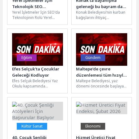
Yerel İşletmeler İçin
Konak’ta dayanışma
Teknolojik SEO
geleneği bu bayram da
Yerel İşletmeler İçin SEO'da
Konak Belediyesi’nin kurban
Stratejileri
devam ediyor
Teknolojinin Rolü Yerel
bağışlarını ihtiyaç
işletmeler için SEO, dijital
sahiplerinin sofrasına
pazarlama stratejilerinde
ulaştırdığı dayanışma ağı bu
önemli bir...
yıl da kuruluyor. Gelenek...
Eğitim
Gündem
Efes Selçuk’ta Çocuklar
Maltepe’de çevre
Geleceği Kodluyor
düzenlemesi tüm hızıyla
Efes Selçuk Belediyesi Yaz
Maltepe Belediyesi, yaz
sürüyor.
Okulu kapsamında
dönemi öncesinde başlayan
düzenlenen Robotik
ilçe genelindeki yeşil
Kodlama Kursu, çocukları
alanlarda bakım ve çevre
teknolojiyle buluştururken
düzenleme çalışmalarını...
geleceğin becerileriyle...
Kültür Sanat
Ekonomi
40. Çocuk Şenliği
Hizmet Üretici Fiyat