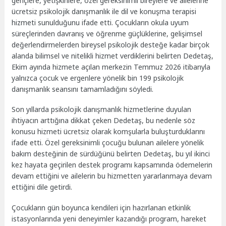
gençlere, yetişkinlere, özel gereksinimli bireylere ve ailelerine
ücretsiz psikolojik danışmanlık ile dil ve konuşma terapisi
hizmeti sunulduğunu ifade etti. Çocukların okula uyum
süreçlerinden davranış ve öğrenme güçlüklerine, gelişimsel
değerlendirmelerden bireysel psikolojik desteğe kadar birçok
alanda bilimsel ve nitelikli hizmet verdiklerini belirten Dedetaş,
Ekim ayında hizmete açılan merkezin Temmuz 2026 itibarıyla
yalnızca çocuk ve ergenlere yönelik bin 199 psikolojik
danışmanlık seansını tamamladığını söyledi.
Son yıllarda psikolojik danışmanlık hizmetlerine duyulan
ihtiyacın arttığına dikkat çeken Dedetaş, bu nedenle söz
konusu hizmeti ücretsiz olarak komşularla buluşturduklarını
ifade etti. Özel gereksinimli çocuğu bulunan ailelere yönelik
bakım desteğinin de sürdüğünü belirten Dedetaş, bu yıl ikinci
kez hayata geçirilen destek programı kapsamında ödemelerin
devam ettiğini ve ailelerin bu hizmetten yararlanmaya devam
ettiğini dile getirdi.
Çocukların gün boyunca kendileri için hazırlanan etkinlik
istasyonlarında yeni deneyimler kazandığı program, hareket