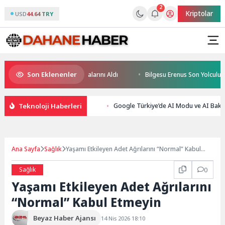
2
Kriptolar
USD
44.64 TRY
Son Eklenenler
eğin Yüzücüleri Sertifikalarını Aldı
Bilgesu Erenus Son Yolculuğuna 
Teknoloji Haberleri
Google Türkiye’de AI Modu ve AI Bakışı
Ana Sayfa
Sağlık
Yaşamı Etkileyen Adet Ağrılarını “Normal” Kabul
Etmeyin
Sağlık
0
Yaşamı Etkileyen Adet Ağrılarını
“Normal” Kabul Etmeyin
Beyaz Haber Ajansı
14 Nis 2026 18:10