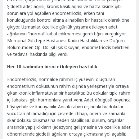
Şiddetli adet ağrısı, kronik kasık ağrısı ve hatta kısırlık gibi
sorunlara yol açabilen endometriozis, erken tanı
konulduğunda kontrol altına alınabilen bir hastalık olarak öne
çıkıyor. Uzmanlar, özellikle günlük yaşamı etkileyen adet
ağrılarının “normal” kabul edilmemesi gerektiğini vurguluyor.
Memorial Göztepe Hastanesi Kadın Hastalıkları ve Doğum
Bölümü’nden Op. Dr. Işıl Işık Okuyan, endometriozis belirtileri
ve tedavisi hakkında bilgi verdi.
Her 10 kadından birini etkileyen hastalık
Endometriozis, normalde rahmin iç yüzeyini oluşturan
endometrium dokusunun rahim dışında yerleşmesiyle ortaya
çıkan kronik inflamatuvar bir hastalıktır. Bu dokular tıpkı rahim
iç tabakası gibi hormonlara yanıt verir. Adet döngüsü boyunca
büyüyebilir ve kanayabilir. Ancak rahim dışındaki bu dokular
vücuttan atılamadığı için çevrede iltihap, ödem ve zamanla
skar dokusu oluşmasına neden olabilir. Bu durum, organlar
arasında yapışıklıkların (adezyon) gelişmesine ve özellikle adet
dönemlerinde şiddetli ağrıların ortaya çıkmasına yol açabilir.