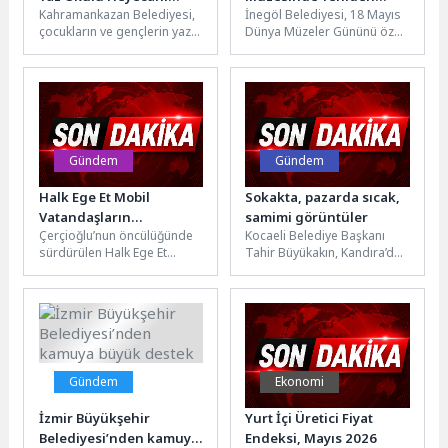
Kahramankazan Belediyesi,
İnegöl Belediyesi, 18 Mayıs
Başlıyor
Canlandı
çocukların ve gençlerin yaz
Dünya Müzeler Gününü özel
tatilini verimli, eğitici ve
bir etkinlikle kutladı. Gönüllü
eğlenceli geçirmeleri
Müzecilik projesinde yer...
amacıyla Mahalle Kültür...
Gündem
Gündem
Halk Ege Et Mobil
Sokakta, pazarda sıcak,
Vatandaşların
samimi görüntüler
Çerçioğlu’nun öncülüğünde
Kocaeli Belediye Başkanı
Hizmetinde
sürdürülen Halk Ege Et
Tahir Büyükakın, Kandıra’da
projesi, vatandaşların ve
Tarımsal Ürün Depolama ve
üreticilerin yanında olmaya
Değerlendirme Merkezi’nin
devam ediyor.Aydın
tanıtım töreninden sonra...
Büyükşehir...
Gündem
Ekonomi
İzmir Büyükşehir
Yurt İçi Üretici Fiyat
Belediyesi’nden kamuya
Endeksi, Mayıs 2026