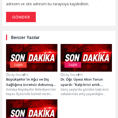
adresim ve site adresim bu tarayıcıya kaydedilsin.
GÖNDER
Benzer Yazılar
Sağlık
Sağlık
2 Ay Önce
15
2 Ay Önce
15
Büyükşehir’in Ağız ve Diş
Dr. Öğr. Üyesi Akın Torun
Sağlığına ücretsiz dokunuşu
uyardı: “Kalp krizi artık
Antalya Büyükşehir Belediyesi'nin
Genç yaşlarda görülen kalp krizi
yoğun ilgi görüyor
gençleri de tehdit ediyor”
Kepez İlçesi’nde hizmet veren
vakalarında artış yaşandığını
Ağız ve Diş Sağlığı Polikliniği
belirten Atlas Üniversitesi Tıp
yoğun ilgi görüyor....
Fakültesi Kardiyoloji Ana...