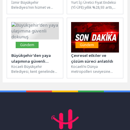
İzmir Büyükşehir
Yurt İçi Üretici Fiyat Endeksi
büyük destek
Belediyesi’nin hizmet ve
(Yİ-ÜFE) yıllık %28,93 arttı,
faaliyetlerinde kullandığı
aylık %2,75 arttıYİ-ÜFE
bazı binalara Vakıflar Genel
(2003=100) 2026 yılı...
Müdürlüğü’nün el koyma
girişimine...
Gündem
Gündem
Büyükşehir’den yaya
Çevresel etkiler ve
ulaşımına güvenli
çözüm süreci anlatıldı
Kocaeli Büyükşehir
Kocaeli’ni Dünya
dokunuş
Belediyesi, kent genelinde
metropolleri seviyesine
yaya ulaşımını daha güvenli
çıkaracak Körfezray Metro
ve konforlu hale getirmek
Projesi’nde vatandaşları
amacıyla kaldırım...
bilgilendirme toplantıları
sürüyor. Projenin yüklenici
firması,...