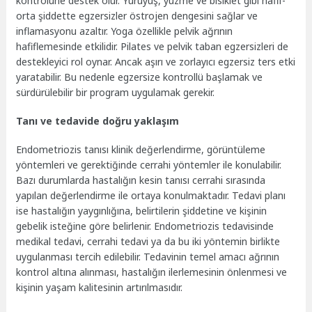
kontrolüne destek olur. Yürüyüş, yüzme ve bisiklet gibi hafif-
orta şiddette egzersizler östrojen dengesini sağlar ve
inflamasyonu azaltır. Yoga özellikle pelvik ağrının
hafiflemesinde etkilidir. Pilates ve pelvik taban egzersizleri de
destekleyici rol oynar. Ancak aşırı ve zorlayıcı egzersiz ters etki
yaratabilir. Bu nedenle egzersize kontrollü başlamak ve
sürdürülebilir bir program uygulamak gerekir.
Tanı ve tedavide doğru yaklaşım
Endometriozis tanısı klinik değerlendirme, görüntüleme
yöntemleri ve gerektiğinde cerrahi yöntemler ile konulabilir.
Bazı durumlarda hastalığın kesin tanısı cerrahi sırasında
yapılan değerlendirme ile ortaya konulmaktadır. Tedavi planı
ise hastalığın yaygınlığına, belirtilerin şiddetine ve kişinin
gebelik isteğine göre belirlenir. Endometriozis tedavisinde
medikal tedavi, cerrahi tedavi ya da bu iki yöntemin birlikte
uygulanması tercih edilebilir. Tedavinin temel amacı ağrının
kontrol altına alınması, hastalığın ilerlemesinin önlenmesi ve
kişinin yaşam kalitesinin artırılmasıdır.