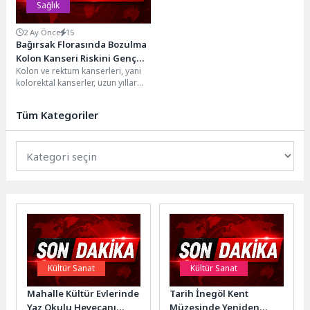
Sağlık
2 Ay Önce
15
Bağırsak Florasında Bozulma
Kolon Kanseri Riskini Genç
Kolon ve rektum kanserleri, yani
Yaşlara Taşıyor
kolorektal kanserler, uzun yıllar
daha çok ileri yaş hastalığı
olarak...
Tüm Kategoriler
Kültür Sanat
Kültür Sanat
Mahalle Kültür Evlerinde
Tarih İnegöl Kent
Yaz Okulu Heyecanı
Müzesinde Yeniden