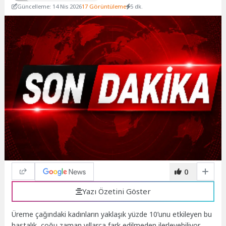
Güncelleme: 14 Nis 2026
17 Görüntüleme
5 dk.
0
Yazı Özetini Göster
Üreme çağındaki kadınların yaklaşık yüzde 10’unu etkileyen bu
hastalık, çoğu zaman yıllarca fark edilmeden ilerleyebiliyor.