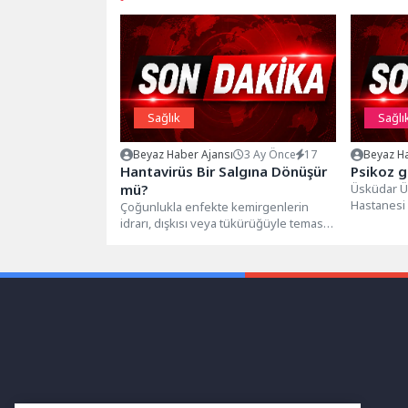
Sağlık
Sağlı
Beyaz Haber Ajansı
3 Ay Önce
17
Beyaz Ha
Hantavirüs Bir Salgına Dönüşür
Psikoz g
mü?
Üsküdar Ü
Hastanesi 
Çoğunlukla enfekte kemirgenlerin
Beyaz, psik
idrarı, dışkısı veya tükürüğüyle temas
risk faktörl
sonucu insanlara bulaşan hantavirüs,
bazı hastalarda ciddi...