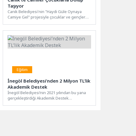
Taşıyor
Canik Belediyesi'nin "Haydi Güle Oynaya
Camiye Gel" projesiyle çocuklar ve gençler
camilere akın ediyor. Canik...
Eğitim
İnegöl Belediyesi’nden 2 Milyon TL’lik
Akademik Destek
İnegöl Belediyesi’nin 2021 yılından bu yana
gerçekleştirdiği Akademik Destek
Programında, yeni dönem için başvurular
başladı....