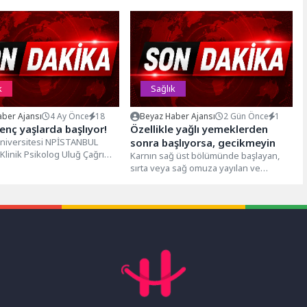
k
Sağlık
ber Ajansı
4 Ay Önce
18
Beyaz Haber Ajansı
2 Gün Önce
1
enç yaşlarda başlıyor!
Özellikle yağlı yemeklerden
niversitesi NPİSTANBUL
sonra başlıyorsa, gecikmeyin
Klinik Psikolog Uluğ Çağrı
Karnın sağ üst bölümünde başlayan,
ozun belirtileri, nedenleri,
sırta veya sağ omuza yayılan ve
eri ve...
saatlerce sürebilen şiddetli ağrı...