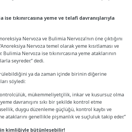
a ise tıkınırcasına yeme ve telafi davranışlarıyla
oreksiya Nervoza ve Bulimia Nervoza’nın öne çıktığını
 “Anoreksiya Nervoza temel olarak yeme kısıtlaması ve
ir. Bulimia Nervoza ise tıkınırcasına yeme ataklarının
arla seyreder.” dedi.
rülebildiğini ya da zaman içinde birinin diğerine
arı söyledi:
kontrolcülük, mükemmeliyetçilik, inkar ve kusursuz olma
e yeme davranışını sıkı bir şekilde kontrol etme
üsellik, duygu düzenleme güçlüğü, kontrol kaybı ve
 ataklarını genellikle pişmanlık ve suçluluk takip eder.”
n kimliğiyle bütünleşebilir!