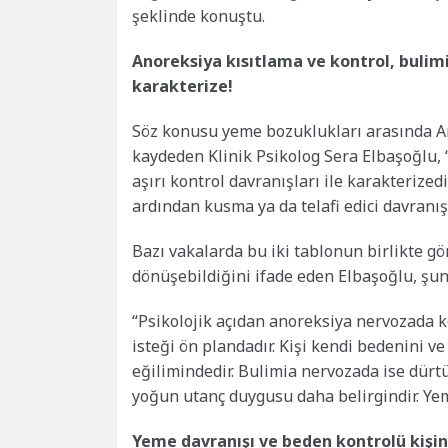
şeklinde konuştu.
Anoreksiya kısıtlama ve kontrol, bulimi
karakterize!
Söz konusu yeme bozuklukları arasında An
kaydeden Klinik Psikolog Sera Elbaşoğlu,
aşırı kontrol davranışları ile karakterized
ardından kusma ya da telafi edici davranışl
Bazı vakalarda bu iki tablonun birlikte gö
dönüşebildiğini ifade eden Elbaşoğlu, şunl
“Psikolojik açıdan anoreksiya nervozada 
isteği ön plandadır. Kişi kendi bedenini v
eğilimindedir. Bulimia nervozada ise dürt
yoğun utanç duygusu daha belirgindir. Yeme
Yeme davranışı ve beden kontrolü kişini