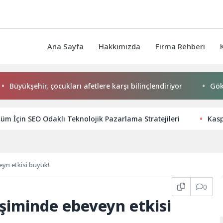
Ana Sayfa
Hakkımızda
Firma Rehberi
hir, çocukları afetlere karşı bilinçlendiriyor
Gökeyüp Mah
şüm İçin SEO Odaklı Teknolojik Pazarlama Stratejileri
Kasp
yn etkisi büyük!
0
şiminde ebeveyn etkisi