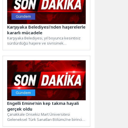
Gündem
Karşıyaka Belediyesi’nden haşerelerle
kararlı mücadele
Karşıyaka Belediyesi, yıl boyunca kesintisiz
sürdürdüğü haşere ve sivrisinek
mücadelesine hava sıcaklıklarının artmasıyla
birlikte hız...
Gündem
Engelli Emine’nin kep takma hayali
gerçek oldu
Çanakkale Onsekiz Mart Üniversitesi
Geleneksel Türk Sanatları Bölümü’ne birinci
olarak giren işitme engelli Emine Melek...