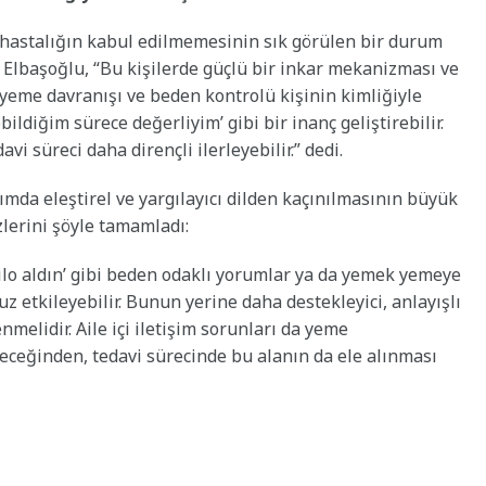
 hastalığın kabul edilmemesinin sık görülen bir durum
 Elbaşoğlu, “Bu kişilerde güçlü bir inkar mekanizması ve
 yeme davranışı ve beden kontrolü kişinin kimliğiyle
ildiğim sürece değerliyim’ gibi bir inanç geliştirebilir.
vi süreci daha dirençli ilerleyebilir.” dedi.
da eleştirel ve yargılayıcı dilden kaçınılmasının büyük
lerini şöyle tamamladı:
k kilo aldın’ gibi beden odaklı yorumlar ya da yemek yemeye
z etkileyebilir. Bunun yerine daha destekleyici, anlayışlı
melidir. Aile içi iletişim sorunları da yeme
leceğinden, tedavi sürecinde bu alanın da ele alınması