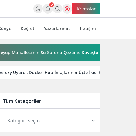
2
Kriptolar
Künye
Keşfet
Yazarlarımız
İletişim
allesi’nin Su Sorunu Çözüme Kavuşturuldu
Bornova’ya 7
ersky Uyardı: Docker Hub İmajlarının Üçte İkisi Kritik Güvenlik Açı
Tüm Kategoriler