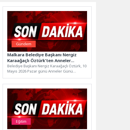
Gündem
Malkara Belediye Başkanı Nergiz
Karaağaçlı Öztürk’ten Anneler
Günü’nde Gönüllere Dokunan
Belediye Başkanı Nergiz Karaağaçlı Öztürk, 10
Mayıs 2026 Pazar günü Anneler Günü
Buluşmalar
dolayısıyla mahalle muhtarlarının...
Eğitim