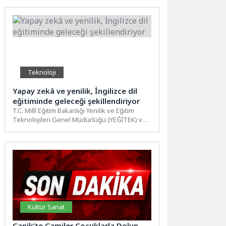
Teknoloji
Yapay zekâ ve yenilik, İngilizce dil
eğitiminde geleceği şekillendiriyor
T.C. Millî Eğitim Bakanlığı Yenilik ve Eğitim
Teknolojileri Genel Müdürlüğü (YEĞİTEK) ve
British Council iş...
Kültür Sanat
Canik’te Camiler Çocuklarla Dolup