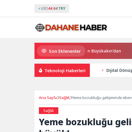
USD
44.64 TRY
Son Eklenenler
Süper Enduro’da start Başkan Büyükakın’dan
Büyükşe
Teknoloji Haberleri
Dijital Dönü
Ana Sayfa
Sağlık
Yeme bozukluğu gelişiminde ebeve
Sağlık
Yeme bozukluğu geli