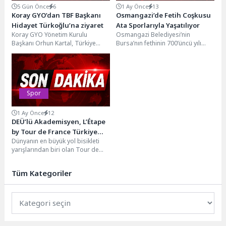
5 Gün Önce
6
1 Ay Önce
13
Koray GYO’dan TBF Başkanı
Osmangazi’de Fetih Coşkusu
Hidayet Türkoğlu’na ziyaret
Ata Sporlarıyla Yaşatılıyor
Koray GYO Yönetim Kurulu
Osmangazi Belediyesi’nin
Başkanı Orhun Kartal, Türkiye
Bursa’nın fethinin 700’üncü yılı
Basketbol Federasyonu (TBF)
etkinlikleri kapsamında
Başkanı Hidayet
düzenlediği Türk Sporları
Türkoğlu'nu makamında ziyaret
Festivali’nde, Türkiye’nin dört bir...
etti.Turkcell Basketbol...
Spor
1 Ay Önce
12
DEÜ’lü Akademisyen, L’Étape
by Tour de France Türkiye
Dünyanın en büyük yol bisikleti
Etabı’nda İkincilik Kürsüsüne
yarışlarından biri olan Tour de
Çıktı
France'ın amatör sporcular için
düzenlenen...
Tüm Kategoriler