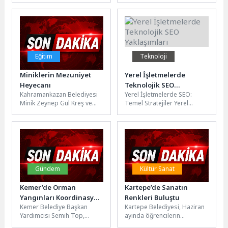
Geçirdi
birinci yılını, Ankaralı
hızlandıran yeni nesil
sanatseverlerin katılımıyla
bağlantı ve IoT çözümleriyle
kutladı.Hüseyin Can...
yenilikçi...
Eğitim
Teknoloji
Miniklerin Mezuniyet
Yerel İşletmelerde
Heyecanı
Teknolojik SEO
Kahramankazan Belediyesi
Yerel İşletmelerde SEO:
Yaklaşımları
Minik Zeynep Gül Kreş ve
Temel Stratejiler Yerel
Gündüz Bakımevi ile
işletmeler için SEO
Kahramankazan Belediyesi
stratejileri belirlemek ve
Kreş ve Gündüz...
uygulamak, işletmenizin
çevrimiçi...
Gündem
Kültür Sanat
Kemer’de Orman
Kartepe’de Sanatın
Yangınları Koordinasyon
Renkleri Buluştu
Kemer Belediye Başkan
Kartepe Belediyesi, Haziran
Toplantısı
Yardımcısı Semih Top,
ayında öğrencilerin
Kemer Kaymakamı Ahmet
hazırladığı iki farklı sanat