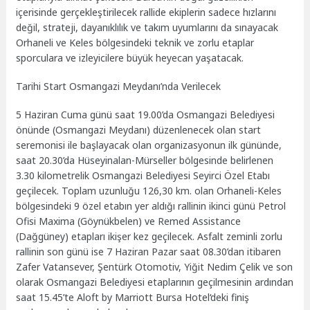
içerisinde gerçekleştirilecek rallide ekiplerin sadece hızlarını
değil, strateji, dayanıklılık ve takım uyumlarını da sınayacak
Orhaneli ve Keles bölgesindeki teknik ve zorlu etaplar
sporculara ve izleyicilere büyük heyecan yaşatacak.
Tarihi Start Osmangazi Meydanı’nda Verilecek
5 Haziran Cuma günü saat 19.00’da Osmangazi Belediyesi
önünde (Osmangazi Meydanı) düzenlenecek olan start
seremonisi ile başlayacak olan organizasyonun ilk gününde,
saat 20.30’da Hüseyinalan-Mürseller bölgesinde belirlenen
3.30 kilometrelik Osmangazi Belediyesi Seyirci Özel Etabı
geçilecek. Toplam uzunluğu 126,30 km. olan Orhaneli-Keles
bölgesindeki 9 özel etabın yer aldığı rallinin ikinci günü Petrol
Ofisi Maxima (Göynükbelen) ve Remed Assistance
(Dağgüney) etapları ikişer kez geçilecek. Asfalt zeminli zorlu
rallinin son günü ise 7 Haziran Pazar saat 08.30’dan itibaren
Zafer Vatansever, Şentürk Otomotiv, Yiğit Nedim Çelik ve son
olarak Osmangazi Belediyesi etaplarının geçilmesinin ardından
saat 15.45’te Aloft by Marriott Bursa Hotel‘deki finiş