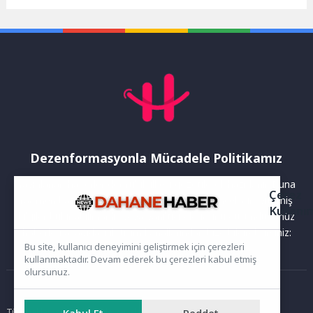
Solmaz başkanlığında
etkinliğine ev sahipliği
yapılan Orman Yangınları
yapıyor. Eşme Ortaokulu...
Koordinasyon...
Dezenformasyonla Mücadele Politikamız
Yayınlanan haberler doğruluk ilkesi gözetilerek hazırlanır. Buna
Çerez
rağmen bazı içeriklerde eksik, hatalı veya güncelliğini yitirmiş
Kullanı
bilgiler bulunabilir.Yanlış veya yanıltıcı olduğunu düşündüğünüz
haberleri aşağıdaki iletişim kanallarından bize bildirebilirsiniz:
Bu site, kullanıcı deneyimini geliştirmek için çerezleri
kullanmaktadır. Devam ederek bu çerezleri kabul etmiş
olursunuz.
Ana Sayfa
Tüm hakları saklıdır. Sitede yer alan içerikler izinsiz kopyalanamaz,