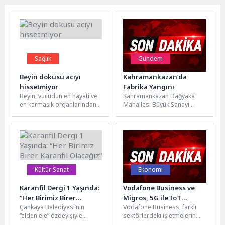
Sağlık
Gündem
Beyin dokusu acıyı
Kahramankazan’da
hissetmiyor
Fabrika Yangını
Beyin, vücudun en hayati ve
Kahramankazan Dağyaka
en karmaşık organlarından
Mahallesi Büyük Sanayi
biri. Tüm hareketleri ve
Sitesi’nde faaliyet gösteren
düşünceleri yönetir. Ağrıyı...
bir atık yağ geri dönüşüm
fabrikasında, henüz...
Kültür Sanat
Ekonomi
Karanfil Dergi 1 Yaşında:
Vodafone Business ve
“Her Birimiz Birer
Migros, 5G ile IoT
Çankaya Belediyesi’nin
Vodafone Business, farklı
Karanfil Olacağız”
Tabanlı Destek
“elden ele” özdeyişiyle
sektörlerdeki işletmelerin
Uygulamaları Hayata
yayımladığı Karanfil Dergi,
dijital dönüşümünü