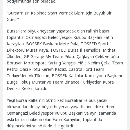
podyumunda son bulacak.
“Bursa’mızın Kalbinde Start Vermek Bizim İçin Büyük Bir
Gurur”
Bursalılara büyük heyecan yaşatacak olan rallinin basın
toplantısı Osmangazi Belediyespor Kulübü Başkanı Fatih
Karayılan, BOSSEK Başkanı Mete Pala, TOSFED Sportif
Direktörü Murat Kaya, TOSFED Bursa İl Temsilcisi Mithat
Ülküden, GP Garage My Team Pilotu Çağlayan Çelik ve oğlu
Borusan Motorsport Karting Yarışçısı Yiğit Nedim Çelik, Team
Petrol Ofisi Pilotu Kerem Kazaz, Castrol Ford Team
Türkiye’den Ali Türkkan, BOSSEK Kadınlar Komisyonu Başkanı
Burçe Tokuş Muhtar ve Team Binance Türkiye’den Kübra
Denizci Keskin katıldı.
Yeşil Bursa Rallisi’nin 50’nci kez Bursalılar ile buluşacak
olmasından dolayı büyük heyecan yaşadıklarını dile getiren
Osmangazi Belediyespor Kulübü Başkanı ve aynı zamanda
eski bir ralli hakemi olan Fatih Karayılan, toplantıda
düşüncelerini şu sözlerle dile getirdi: