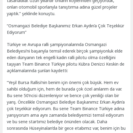
tasarladılar. Uzun yıllardır onların köylerinden geçiyorduk,
onları otomobil sporlarıyla tanıştırma adına güzel projeler
yaptık.” şeklinde konuştu.
“Osmangazi Belediye Başkanımız Erkan Aydın’a Çok Teşekkür
Ediyorum”
Türkiye ve Avrupa ralli şampiyonalarında Osmangazi
Belediyesi’ni başarıyla temsil ederek birçok şampiyonluk elde
eden dünyanın tek engelli kadın ralli pilotu olma özelliğini
taşıyan Team Binance Türkiye pilotu Kübra Denizci Keskin de
açıklamalarında şunları kaydetti:
“Yeşil Bursa Rallisi’nin benim için önemi çok büyük. Hem ev
sahibi olduğum için, hem de burada çok özel anılarım da var.
Bu sene 50’ncisi düzenleniyor ve bence çok yeniliği olan bir
yarış. Öncelikle Osmangazi Belediye Başkanımız Erkan Aydın’a
çok teşekkür ediyorum. Bu sene Team Binance Türkiye adına
yarışıyorum ama aynı zamanda belediyemizi temsil ediyorum
ve bu sene startımız belediye önünden olacak. Daha
sonrasında Hüseyinalan’da bir gece etabımız var, benim için bu