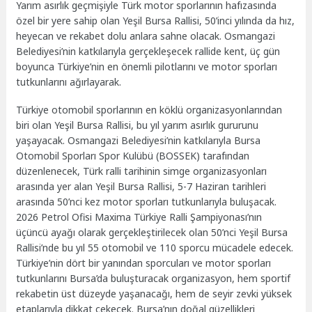
Yarım asırlık geçmişiyle Türk motor sporlarının hafızasında
özel bir yere sahip olan Yeşil Bursa Rallisi, 50’inci yılında da hız,
heyecan ve rekabet dolu anlara sahne olacak. Osmangazi
Belediyesi’nin katkılarıyla gerçekleşecek rallide kent, üç gün
boyunca Türkiye’nin en önemli pilotlarını ve motor sporları
tutkunlarını ağırlayarak.
Türkiye otomobil sporlarının en köklü organizasyonlarından
biri olan Yeşil Bursa Rallisi, bu yıl yarım asırlık gururunu
yaşayacak. Osmangazi Belediyesi’nin katkılarıyla Bursa
Otomobil Sporları Spor Kulübü (BOSSEK) tarafından
düzenlenecek, Türk ralli tarihinin simge organizasyonları
arasında yer alan Yeşil Bursa Rallisi, 5-7 Haziran tarihleri
arasında 50’nci kez motor sporları tutkunlarıyla buluşacak.
2026 Petrol Ofisi Maxima Türkiye Ralli Şampiyonası’nın
üçüncü ayağı olarak gerçekleştirilecek olan 50’nci Yeşil Bursa
Rallisi’nde bu yıl 55 otomobil ve 110 sporcu mücadele edecek.
Türkiye’nin dört bir yanından sporcuları ve motor sporları
tutkunlarını Bursa’da buluşturacak organizasyon, hem sportif
rekabetin üst düzeyde yaşanacağı, hem de seyir zevki yüksek
etaplarıyla dikkat çekecek. Bursa’nın doğal güzellikleri