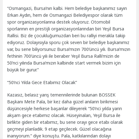
“Osmangazi, Bursa’nın kalbi. Hem belediye başkanımız sayın
Erkan Aydın, hem de Osmangazi Belediyespor olarak tüm
spor organizasyonlarına destek oluyoruz. Otomobil
sporlarının en prestijli organizasyonlarından biri Yeşil Bursa
Rallisi. Biz de çocukluğumuzdan beri bu ralliyi merakla takip
ediyoruz. Dolayısıyla sporu çok seven bir belediye başkanımız
var, bu sene biliyorsunuz Bursa’mızın 700’üncü yılı. Bursa’mızın
fethinin 700’üncü yılı ile beraber Yeşil Bursa Ralli’mizin de
50’nci yılında Bursa’mızın kalbinde start vermek bizim için
büyük bir gurur.”
“50’nci Yılda Gece Etabımız Olacak”
Kazasız, belasız yarış temennilerinde bulunan BOSSEK
Başkanı Mete Pala, bir kez daha güzel anıların birikmesi
düşüncesiyle herkese başarılar dileyerek “50’nci yılda yarın
akşam gece etabımız olacak. Hüseyinalan, Yeşil Bursa ile
birlikte giden bir etabımız, bu sene orayı gece etabı olarak
geçmeyi planladık. 9 etap geçilecek. Güzel olacağına
inanıyorum.” diye konuştu. Pala, katkılarından dolayı