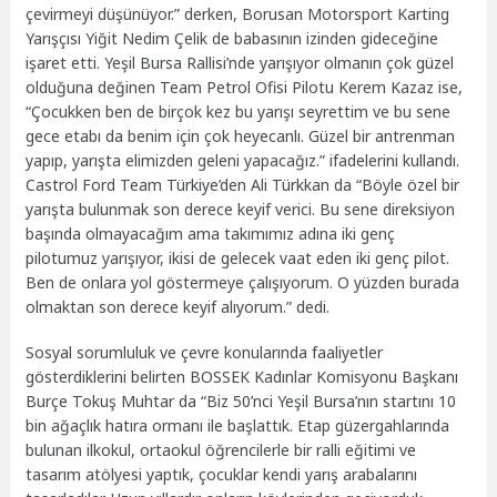
çevirmeyi düşünüyor.” derken, Borusan Motorsport Karting
Yarışçısı Yiğit Nedim Çelik de babasının izinden gideceğine
işaret etti. Yeşil Bursa Rallisi’nde yarışıyor olmanın çok güzel
olduğuna değinen Team Petrol Ofisi Pilotu Kerem Kazaz ise,
“Çocukken ben de birçok kez bu yarışı seyrettim ve bu sene
gece etabı da benim için çok heyecanlı. Güzel bir antrenman
yapıp, yarışta elimizden geleni yapacağız.” ifadelerini kullandı.
Castrol Ford Team Türkiye’den Ali Türkkan da “Böyle özel bir
yarışta bulunmak son derece keyif verici. Bu sene direksiyon
başında olmayacağım ama takımımız adına iki genç
pilotumuz yarışıyor, ikisi de gelecek vaat eden iki genç pilot.
Ben de onlara yol göstermeye çalışıyorum. O yüzden burada
olmaktan son derece keyif alıyorum.” dedi.
Sosyal sorumluluk ve çevre konularında faaliyetler
gösterdiklerini belirten BOSSEK Kadınlar Komisyonu Başkanı
Burçe Tokuş Muhtar da “Biz 50’nci Yeşil Bursa’nın startını 10
bin ağaçlık hatıra ormanı ile başlattık. Etap güzergahlarında
bulunan ilkokul, ortaokul öğrencilerle bir ralli eğitimi ve
tasarım atölyesi yaptık, çocuklar kendi yarış arabalarını