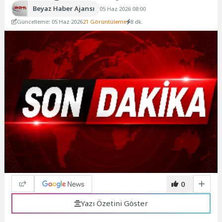
Beyaz Haber Ajansı
05 Haz 2026 08:00
Güncelleme: 05 Haz 2026
21 Görüntüleme
8 dk.
0
Yazı Özetini Göster