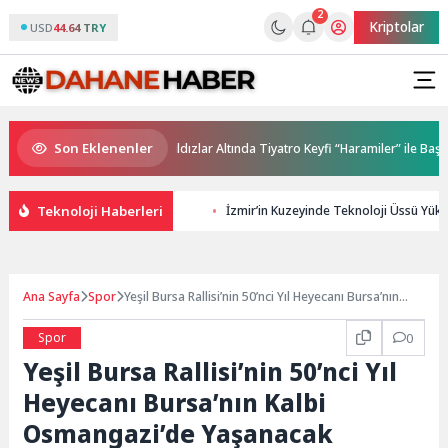
2
Kriptolar
USD
44.64 TRY
Son Eklenenler
olu Hafta Sonu
Yıldızlar Altında Tiyatro Keyfi “Haramiler” ile Başlıyor
Teknoloji Haberleri
İzmir’in Kuzeyinde Teknoloji Üssü Yükse
Ana Sayfa
Spor
Yeşil Bursa Rallisi’nin 50’nci Yıl Heyecanı Bursa’nın
Kalbi Osmangazi’de Yaşanacak
Spor
0
Yeşil Bursa Rallisi’nin 50’nci Yıl
Heyecanı Bursa’nın Kalbi
Osmangazi’de Yaşanacak