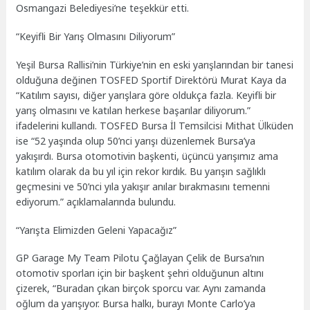
Osmangazi Belediyesi’ne teşekkür etti.
“Keyifli Bir Yarış Olmasını Diliyorum”
Yeşil Bursa Rallisi’nin Türkiye’nin en eski yarışlarından bir tanesi
olduğuna değinen TOSFED Sportif Direktörü Murat Kaya da
“Katılım sayısı, diğer yarışlara göre oldukça fazla. Keyifli bir
yarış olmasını ve katılan herkese başarılar diliyorum.”
ifadelerini kullandı. TOSFED Bursa İl Temsilcisi Mithat Ülküden
ise “52 yaşında olup 50’nci yarışı düzenlemek Bursa’ya
yakışırdı. Bursa otomotivin başkenti, üçüncü yarışımız ama
katılım olarak da bu yıl için rekor kırdık. Bu yarışın sağlıklı
geçmesini ve 50’nci yıla yakışır anılar bırakmasını temenni
ediyorum.” açıklamalarında bulundu.
“Yarışta Elimizden Geleni Yapacağız”
GP Garage My Team Pilotu Çağlayan Çelik de Bursa’nın
otomotiv sporları için bir başkent şehri olduğunun altını
çizerek, “Buradan çıkan birçok sporcu var. Aynı zamanda
oğlum da yarışıyor. Bursa halkı, burayı Monte Carlo’ya