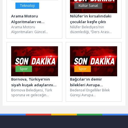
Teknoloji
Kültür Sanat
Arama Motoru
Nilüfer’in kırsalındaki
Algoritmaları ve
çocuklar keşfe çıktı
Arama Motoru
Nilüfer Belediyesi’nin
Teknoloji Trendleri
Algoritmaları: Güncel
düzenlediği, “Ders Arası
Gelişmeler ve Trendler
Çocuk Öğrenme
Arama motoru algoritmaları
Programı”nın 2’inci haftası
sürekli olarak gelişmekte ve
sona erdi. “Toprağın izinde”
değişmektedir....
temasıyla...
Spor
Spor
Bornova, Türkiye’nin
Bağcılar’ın demir
siyah kuşak adaylarını
bilekleri Avrupa
Bornova Belediyesi, Türk
Bedensel Engelliler Bilek
ağırladı
Şampiyonu oldu
sporuna ve geleceğin
Güreşi Avrupa
şampiyonlarına destek
Şampiyonası’nda Engelliler
olmaya devam ediyor.
Spor Kulübü, büyük bir
Türkiye Taekwondo
başarıya imza attı.
Federasyonu’nun her...
Sporculardan...