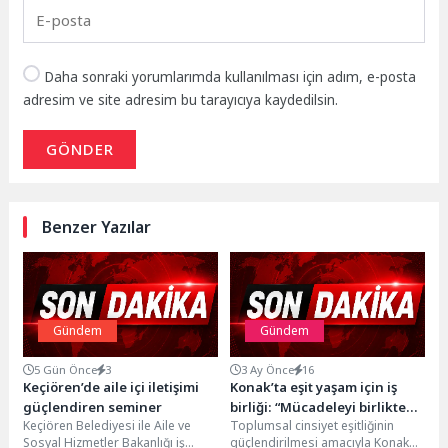
Daha sonraki yorumlarımda kullanılması için adım, e-posta
adresim ve site adresim bu tarayıcıya kaydedilsin.
GÖNDER
Benzer Yazılar
Gündem
Gündem
5 Gün Önce
3
3 Ay Önce
16
Keçiören’de aile içi iletişimi
Konak’ta eşit yaşam için iş
güçlendiren seminer
birliği: “Mücadeleyi birlikte
Keçiören Belediyesi ile Aile ve
Toplumsal cinsiyet eşitliğinin
büyüteceğiz”
Sosyal Hizmetler Bakanlığı iş
güçlendirilmesi amacıyla Konak