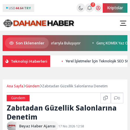
2
Kriptolar
USD
44.64 TRY
Son Eklenenler
rhan Sönmez TESAK’ta Okurlarıyla Buluşuyor
Genç KOMEK Yaz Okulu Öğr
Teknoloji Haberleri
Yerel İşletmeler İçin Teknolojik SEO Stra
Ana Sayfa
Gündem
Zabıtadan Güzellik Salonlarına Denetim
Gündem
0
Zabıtadan Güzellik Salonlarına
Denetim
Beyaz Haber Ajansı
17 Nis 2026 12:58