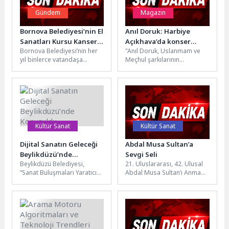
Gündem
Magazin
Bornova Belediyesi’nin El
Anıl Doruk: Harbiye
Sanatları Kursu Kanser
Açıkhava’da konser
Bornova Belediyesi’nin her
"Anıl Doruk, Uslanmam ve
Hastası Yeliz’e Umut
vermek isterim
yıl binlerce vatandaşa
Meçhul şarkılarının
Oldu: “Burada
kapılarını açtığı Hobi ve
lansmanını
hastalığımı unuttum”
Beceri Edindirme Kursları,
gerçekleştirdi."Besteleri ve
bu kez...
sesiyle dikkat çeken İstanbul
gecelerinin sevilen...
Kültür Sanat
Kültür Sanat
Dijital Sanatın Geleceği
Abdal Musa Sultan’a
Beylikdüzü’nde
Sevgi Seli
Beylikdüzü Belediyesi,
21. Uluslararası, 42. Ulusal
Konuşuldu
“Sanat Buluşmaları Yaratıcı
Abdal Musa Sultan’ı Anma
Yorum Söyleşileri”
Etkinlikleri, Elmalı’nın Tekke
kapsamında dijital sanatçı
Mahallesi’nde
Durmuş Bahar’ı ağırladı.
gerçekleştirildi. Türkiye’nin
Programda, sanatın...
dört...