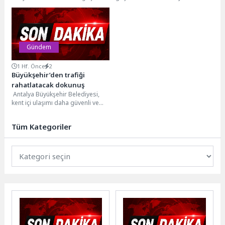
birliğinde, Güngörmüşler
Belediyesi ile Eşit Yaşam Derneği
Konağı’nda “Aile İçi İletişimin...
arasında iş birliği protokolü...
Gündem
1 Hf. Önce
2
Büyükşehir’den trafiği
rahatlatacak dokunuş
Antalya Büyükşehir Belediyesi,
kent içi ulaşımı daha güvenli ve
konforlu hale getirmek amacıyla
yol ve...
Tüm Kategoriler