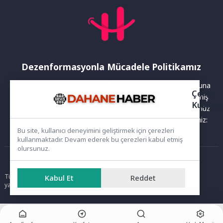
Dezenformasyonla Mücadele Politikamız
Yayınlanan haberler doğruluk ilkesi gözetilerek hazırlanır. Buna
Çerez
rağmen bazı içeriklerde eksik, hatalı veya güncelliğini yitirmiş
Kullanı
bilgiler bulunabilir.Yanlış veya yanıltıcı olduğunu düşündüğünüz
haberleri aşağıdaki iletişim kanallarından bize bildirebilirsiniz:
Bu site, kullanıcı deneyimini geliştirmek için çerezleri
kullanmaktadır. Devam ederek bu çerezleri kabul etmiş
olursunuz.
Ana Sayfa
Tüm hakları saklıdır. Sitede yer alan içerikler izinsiz kopyalanamaz,
Kabul Et
Reddet
yayımlanamaz ve kullanılamaz.