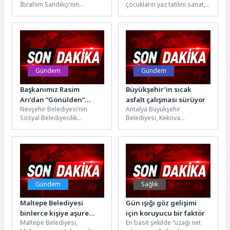
İbrahim Sandıkçı'nın
çocukların yaz tatilini sanat,
kararlılıkla
başkanlığında Canik
oyun ve üretimle geçirmeleri
sürdürüyoruz”
Belediye Meclisi Temmuz
amacıyla hazırladığı
Ayı Açılış Toplantısı
“Mütareke’de Oyun Var”...
gerçekleştirildi.Canik
Belediye...
Gündem
Gündem
Başkanımız Rasim
Büyükşehir’in sıcak
Arı’dan “Gönülden”
asfalt çalışması sürüyor
Nevşehir Belediyesi’nin
Antalya Büyükşehir
Ziyaretler
Sosyal Belediyecilik
Belediyesi, Kekova
anlayışını güçlendirerek
Yarımadası’nda Demre
hayata geçirdiği “Gönül
Çevreli Mahallesi ile Kaş
Sofrası” ve “Gönül Kahvesi”
Sahilkılınçlı Mahallelerini
vatandaşlarımıza hizmet...
birbirine bağlayan grup...
Gündem
Sağlık
Maltepe Belediyesi
Gün ışığı göz gelişimi
binlerce kişiye aşure
için koruyucu bir faktör
Maltepe Belediyesi,
En basit şekilde “uzağı net
dağıttı