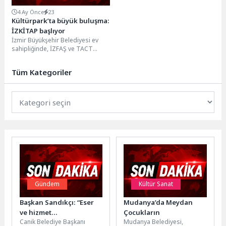
4 Ay Önce
23
Kültürpark’ta büyük buluşma:
İZKİTAP başlıyor
İzmir Büyükşehir Belediyesi ev
sahipliğinde, İZFAŞ ve TACT
Fuarcılık iş birliğiyle düzenlenen
İZKİTAP – 7....
Tüm Kategoriler
Gündem
Kültür Sanat
Başkan Sandıkçı: “Eser
Mudanya’da Meydan
ve hizmet
Çocukların
Canik Belediye Başkanı
Mudanya Belediyesi,
seferberliğimizi