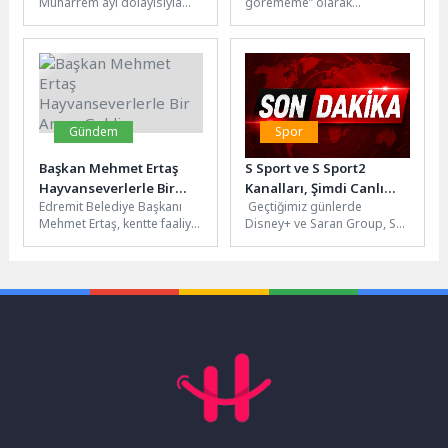
Muharrem ayı dolayısıyla
görememe” olarak
ilçe genelinde geniş katılımlı
tanımlanan miyopinin
bir aşure dağıtımı
görülme sıklığındaki artışa
gerçekleştirdi. Birlik,
dikkat çeken İstanbul...
beraberlik...
Gündem
Spor
Başkan Mehmet Ertaş
S Sport ve S Sport2
Hayvanseverlerle Bir
Kanalları, Şimdi Canlı
Edremit Belediye Başkanı
Geçtiğimiz günlerde
Araya Geldi
Yayınla Disney+’ta!
Mehmet Ertaş, kentte faaliyet
Disney+ ve Saran Group, S
gösteren hayvan hakları
Sport ve S Sport2 kanallarını
savunucuları ve dernek
Disney+ bünyesine taşıyan...
temsilcileriyle bir...