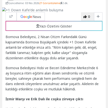
Güncelleme: 03 Nis 2026
27 Görüntüleme
2 dk.
0
Yazı Özetini Göster
Bornova Belediyesi, 2 Nisan Otizm Farkındalık Günü
kapsamında Bornova Büyükpark içindeki +1 Down Kafe’de
anlamlı bir etkinliğe imza attı. “Ritm kalpten gelir, dil, engel,
farklılık tanımaz; kalpten gelir, kalbe ulaşır” sloganıyla
düzenlenen etkinlikte duygu dolu anlar yaşandı.
Bornova Belediyesi Hobi ve Beceri Edindirme Merkezi’nde 6
ay boyunca ritim eğitimi alan down sendromlu ve otizmli
bireyler, sahneye çıkarak hem performans sergiledi hem de
dans ederek izleyenlere unutulmaz anlar yaşattı. Ailelerin de
katıldığı etkinlikte coşku ve mutluluk hâkimdi.
İzmir Marşı ve Erik Dalı ile coşku zirveye çıktı