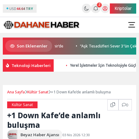
2
Kriptolar
USD
44.64 TRY
Son Eklenenler
a Buluşmaları gençleri İzmir’de
“Aşk Tesadüfleri Sever 3″ün Çekimle
Teknoloji Haberleri
Yerel İşletmeler İçin Teknolojiyle Güçlen
Ana Sayfa
Kültür Sanat
+1 Down Kafe’de anlamlı buluşma
Kültür Sanat
0
+1 Down Kafe’de anlamlı
buluşma
Beyaz Haber Ajansı
03 Nis 2026 12:30