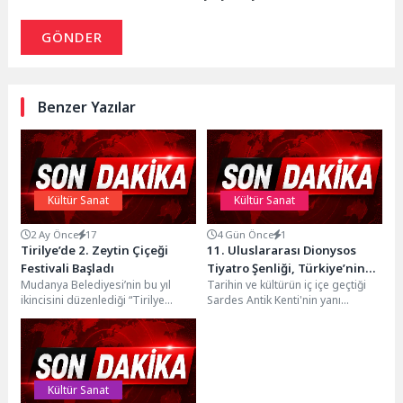
GÖNDER
Benzer Yazılar
Kültür Sanat
Kültür Sanat
2 Ay Önce
17
4 Gün Önce
1
Tirilye’de 2. Zeytin Çiçeği
11. Uluslararası Dionysos
Festivali Başladı
Tiyatro Şenliği, Türkiye’nin
Mudanya Belediyesi’nin bu yıl
Tarihin ve kültürün iç içe geçtiği
dört bir yanından sanatçıları
ikincisini düzenlediği “Tirilye
Sardes Antik Kenti'nin yanı
aynı sahnede buluşturdu
Zeytin Çiçeği Festivali”, büyük ilgi
başındaki Sart Mahallesi, bu yıl...
ve coşkuyla başladı....
Kültür Sanat