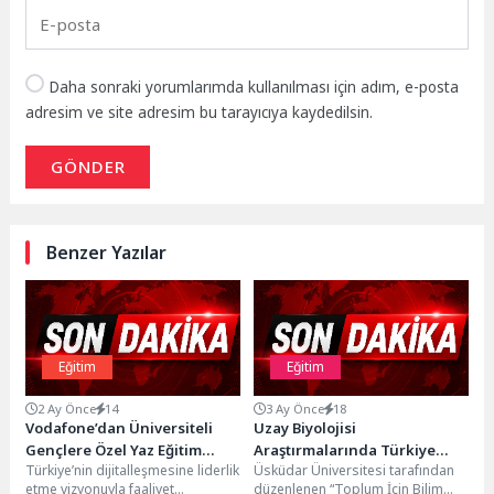
Daha sonraki yorumlarımda kullanılması için adım, e-posta
adresim ve site adresim bu tarayıcıya kaydedilsin.
GÖNDER
Benzer Yazılar
Eğitim
Eğitim
2 Ay Önce
14
3 Ay Önce
18
Vodafone’dan Üniversiteli
Uzay Biyolojisi
Gençlere Özel Yaz Eğitim
Araştırmalarında Türkiye
Türkiye’nin dijitalleşmesine liderlik
Üsküdar Üniversitesi tarafından
Programı
İmzası!
etme vizyonuyla faaliyet
düzenlenen “Toplum İçin Bilim