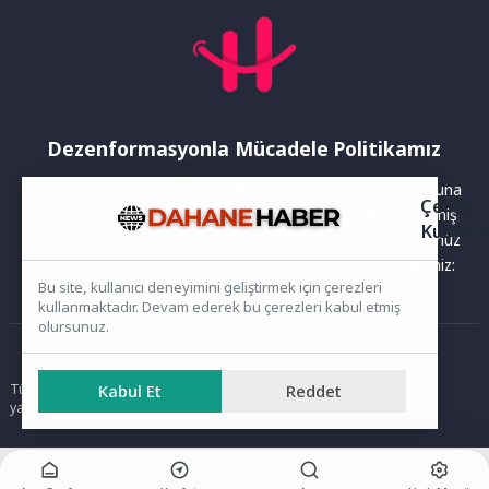
Dezenformasyonla Mücadele Politikamız
Yayınlanan haberler doğruluk ilkesi gözetilerek hazırlanır. Buna
Çerez
rağmen bazı içeriklerde eksik, hatalı veya güncelliğini yitirmiş
Kullanı
bilgiler bulunabilir.Yanlış veya yanıltıcı olduğunu düşündüğünüz
haberleri aşağıdaki iletişim kanallarından bize bildirebilirsiniz:
Bu site, kullanıcı deneyimini geliştirmek için çerezleri
kullanmaktadır. Devam ederek bu çerezleri kabul etmiş
olursunuz.
Ana Sayfa
Kabul Et
Reddet
Tüm hakları saklıdır. Sitede yer alan içerikler izinsiz kopyalanamaz,
yayımlanamaz ve kullanılamaz.