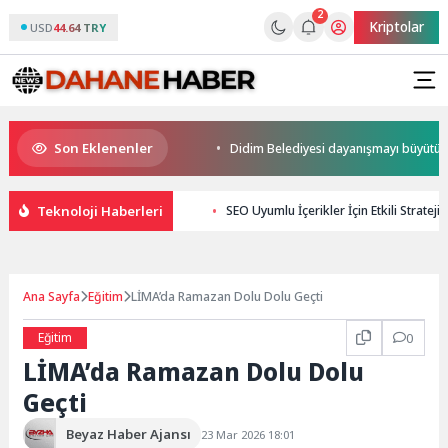
2
Kriptolar
USD
44.64 TRY
Son Eklenenler
a kupalar sahiplerini buldu
Didim Belediyesi dayanışmayı büyütüyor
Teknoloji Haberleri
SEO Uyumlu İçerikler İçin Etkili Stratejil
Ana Sayfa
Eğitim
LİMA’da Ramazan Dolu Dolu Geçti
Eğitim
0
LİMA’da Ramazan Dolu Dolu
Geçti
Beyaz Haber Ajansı
23 Mar 2026 18:01