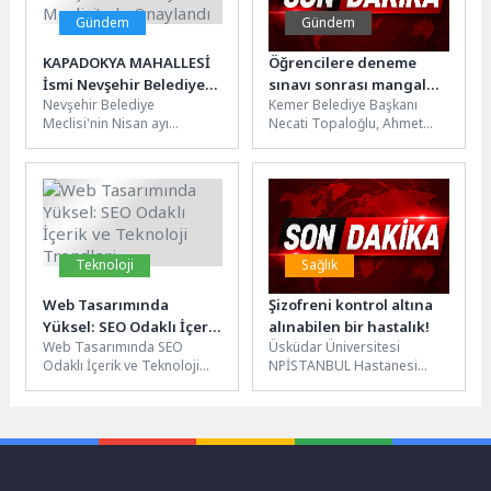
Gündem
Gündem
KAPADOKYA MAHALLESİ
Öğrencilere deneme
İsmi Nevşehir Belediyesi
sınavı sonrası mangal
Nevşehir Belediye
Kemer Belediye Başkanı
Meclisi’nde Onaylandı
partisi
Meclisi'nin Nisan ayı
Necati Topaloğlu, Ahmet
toplantısında alınan kararla
Erkal Destek Eğitim
Raşitbey Mahallesi'nin
Kursu'nda üniversite
isminin “Kapadokya
sınavına ücretsiz olarak
Mahallesi” olarak
hazırlanan...
değiştirilmesine...
Teknoloji
Sağlık
Web Tasarımında
Şizofreni kontrol altına
Yüksel: SEO Odaklı İçerik
alınabilen bir hastalık!
Web Tasarımında SEO
Üsküdar Üniversitesi
ve Teknoloji Trendleri
Odaklı İçerik ve Teknoloji
NPİSTANBUL Hastanesi
Trendleri Web sitelerinin
Psikiyatri Uzmanı Prof. Dr.
günümüzde hızlı açılması,
Hüsnü Erkmen, 24 Mayıs
web performansı...
Dünya Şizofreni Günü...