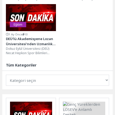
gösteren Vodafone, geleceğin
Eğitim Seminerleri” devam ediyor.
teknolojilerine yön verecek genç
Bu kapsamda Üsküdar
yeteneklerin gelişimine katkıda...
Üniversitesi TRGENMER...
Eğitim
1 Ay Önce
10
DEÜ’lü Akademisyene Lozan
Üniversitesi’nden Uzmanlık
Dokuz Eylül Üniversitesi (DEÜ)
Sertifikası
Necat Hepkon Spor Bilimleri
Fakültesi Beden Eğitimi ve Spor
Öğretmenliği Bölümü...
Tüm Kategoriler