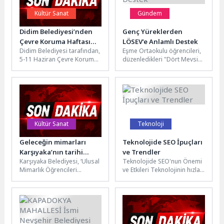
Kültür Sanat
Gündem
Didim Belediyesi’nden
Genç Yüreklerden
Çevre Koruma Haftası
LÖSEV’e Anlamlı Destek
Didim Belediyesi tarafından,
Eşme Ortaokulu öğrencileri,
Etkinlikleri
5-11 Haziran Çevre Koruma
düzenledikleri "Dört Mevsim
Haftası kapsamında çevre
Şiir Gecesi" ile sanatı iyilikle
etkinlikleri
buluşturdu. Geceden elde
düzenlenecek.“Dünya Bize
edilen...
Emanet” teması...
Kültür Sanat
Teknoloji
Geleceğin mimarları
Teknolojide SEO İpuçları
Karşıyaka’nın tarihi
ve Trendler
Karşıyaka Belediyesi, ‘Ulusal
Teknolojide SEO'nun Önemi
mirasını keşfetti
Mimarlık Öğrencileri
ve Etkileri Teknolojinin hızla
Buluşması’ için Türkiye’nin
geliştiği günümüzde, dijital
dört bir yanından
pazarlama stratejilerinde
Karşıyaka’ya gelen gençleri
SEO'nun önemi giderek...
ilçenin tarihi ve...