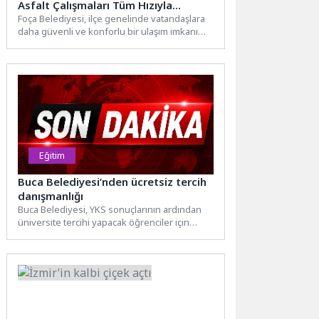
Asfalt Çalışmaları Tüm Hızıyla
Sürüyor
Foça Belediyesi, ilçe genelinde vatandaşlara
daha güvenli ve konforlu bir ulaşım imkanı
sunmak amacıyla yol...
Eğitim
Buca Belediyesi’nden ücretsiz tercih
danışmanlığı
Buca Belediyesi, YKS sonuçlarının ardından
üniversite tercihi yapacak öğrenciler için
ücretsiz danışmanlık hizmeti başlattı. Buca...