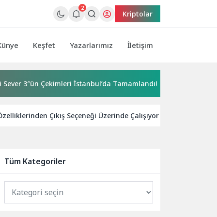
2
Kriptolar
Künye
Keşfet
Yazarlarımız
İletişim
 3″ün Çekimleri İstanbul’da Tamamlandı!
İzmir Yurttaş Mecli
elliklerinden Çıkış Seçeneği Üzerinde Çalışıyor
Teknoloji
Tüm Kategoriler