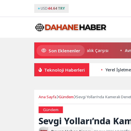
USD
44.64 TRY
Son Eklenenler
Kaliteli balığın adresi Düden Balık Çarşısı
Avrupa Dra
Teknoloji Haberleri
Yerel İşletme
Ana Sayfa
Gündem
Sevgi Yolları’nda Kameralı Den
Gündem
Sevgi Yolları’nda K