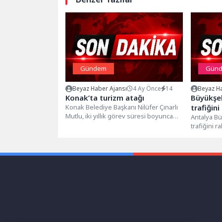
Gündem
Gün
Beyaz Haber Ajansı
4 Ay Önce
14
Beyaz Ha
Konak’ta turizm atağı
Büyükşeh
Konak Belediye Başkanı Nilüfer Çınarlı
trafiğini
Mutlu, iki yıllık görev süresi boyunca
Antalya Bü
Konak’ın köklü tarihini ve...
trafiğini r
çalışmalar
İller Banka