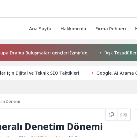
Ana Sayfa
Hakkımızda
Firma Rehberi
ma Buluşmaları gençleri İzmir’de
“Aşk Tesadüfleri Sever
ler İçin Dijital ve Teknik SEO Taktikleri
Google, AI Arama Öz
etim Dönemi
0
ameralı Denetim Dönemi