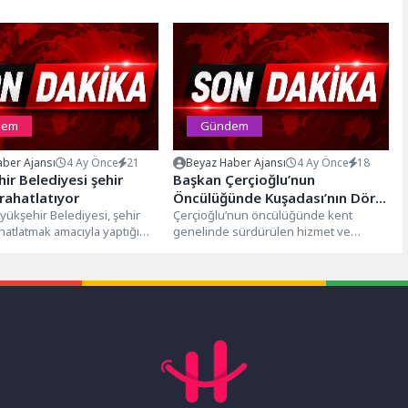
dem
Gündem
ber Ajansı
4 Ay Önce
21
Beyaz Haber Ajansı
4 Ay Önce
18
ir Belediyesi şehir
Başkan Çerçioğlu’nun
 rahatlatıyor
Öncülüğünde Kuşadası’nın Dört
yükşehir Belediyesi, şehir
Bir Yanında Çalışmalar Devam
Çerçioğlu’nun öncülüğünde kent
ahatlatmak amacıyla yaptığı
genelinde sürdürülen hizmet ve
Ediyor
ı sürdürüyor. Bu kapsamda,
çalışmalar hız kesmeden devam
sı Kavşağı...
ediyor.Aydın Büyükşehir Belediyesi
Park...