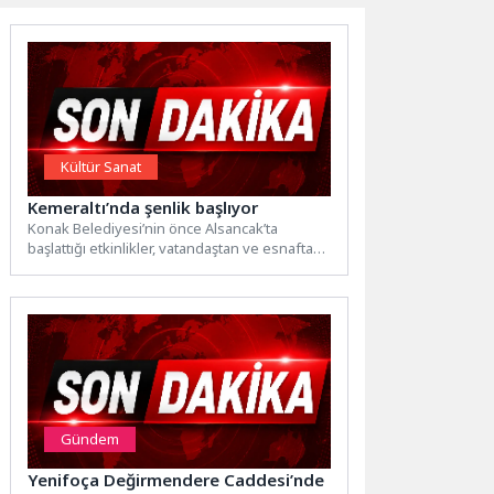
Kültür Sanat
Kemeraltı’nda şenlik başlıyor
Konak Belediyesi’nin önce Alsancak’ta
başlattığı etkinlikler, vatandaştan ve esnaftan
gelen olumlu tepkiler üzerine Kemeraltı’na
da...
Gündem
Yenifoça Değirmendere Caddesi’nde