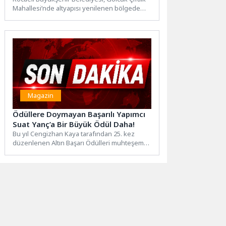
Mahallesi’nde altyapısı yenilenen bölgede
başlattığı üstyapı çalışmalarıyla ulaşım
konforunu üst...
Magazin
Ödüllere Doymayan Başarılı Yapımcı
Suat Yanç’a Bir Büyük Ödül Daha!
Bu yıl Cengizhan Kaya tarafından 25. kez
düzenlenen Altın Başarı Ödülleri muhteşem
bir törenle sahiplerini...