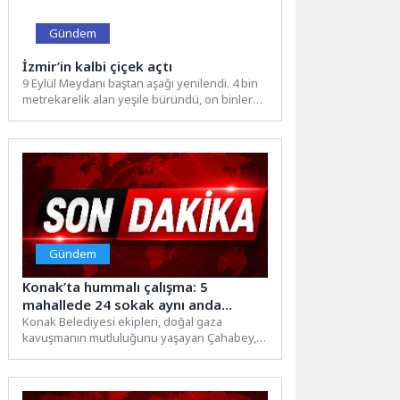
Gündem
İzmir’in kalbi çiçek açtı
9 Eylül Meydanı baştan aşağı yenilendi. 4 bin
metrekarelik alan yeşile büründü, on binlerce
bitkiyle...
Gündem
Konak’ta hummalı çalışma: 5
mahallede 24 sokak aynı anda
yenileniyor
Konak Belediyesi ekipleri, doğal gaza
kavuşmanın mutluluğunu yaşayan Çahabey,
Fatih, Güngör, Yeşiltepe ve Mecidiye
mahallelerinde...