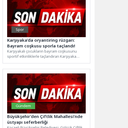
Spor
Karşıyaka’da oryantiring rüzgarı:
Bayram coşkusu sporla taçlandı!
Karşıyakalı çocukların bayram coşkusunu
sportif etkinliklerle taçlandıran Karşıyaka
Belediyesi, “Ulusal Egemenlik Oryantiring
Günleri”ne ev sahipliği...
Gündem
Büyükşehir’den Çiftlik Mahallesi’nde
üstyapı seferberliği
Kocaeli Büyükşehir Belediyesi, Gölcük Çiftlik