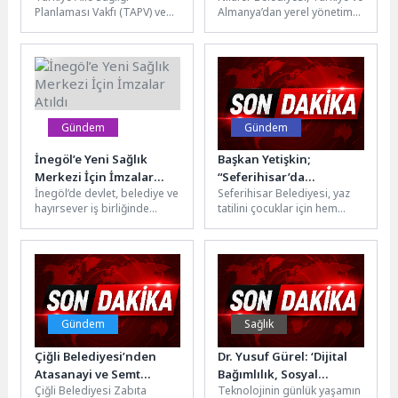
Planlaması Vakfı (TAPV) ve
Almanya’dan yerel yönetim
sürüyor
sahipliği yaptı
Saadet Öğretmen Çocuk
temsilcileri ile sivil toplum
İstismarı ile Mücadele
kuruluşlarını “Şehrini
Derneği (UCİM)...
Tasarla” başlığı...
Gündem
Gündem
İnegöl’e Yeni Sağlık
Başkan Yetişkin;
Merkezi İçin İmzalar
“Seferihisar’da
İnegöl’de devlet, belediye ve
Seferihisar Belediyesi, yaz
Atıldı
önceliğimiz
hayırsever iş birliğinde
tatilini çocuklar için hem
çocuklarımız”
sürdürülen sağlık
eğitici hem de eğlenceli hale
yatırımlarına bir yenisi daha
getirecek kapsamlı bir...
ekleniyor. İnegöl...
Gündem
Sağlık
Çiğli Belediyesi’nden
Dr. Yusuf Gürel: ‘Dijital
Atasanayi ve Semt
Bağımlılık, Sosyal
Çiğli Belediyesi Zabıta
Teknolojinin günlük yaşamın
Pazarlarında Kapsamlı
İzolasyon ve Anksiyeteyi