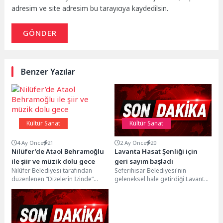
adresim ve site adresim bu tarayıcıya kaydedilsin.
GÖNDER
Benzer Yazılar
Kültür Sanat
Kültür Sanat
4 Ay Önce
21
2 Ay Önce
20
Nilüfer’de Ataol Behramoğlu
Lavanta Hasat Şenliği için
ile şiir ve müzik dolu gece
geri sayım başladı
Nilüfer Belediyesi tarafından
Seferihisar Belediyesi'nin
düzenlenen “Dizelerin İzinde”
geleneksel hale getirdiği Lavanta
söyleşilerinin konuğu, Türk şiirinin
Hasat Şenliği bu yıl 11'inci kez
usta kalemi Ataol Behramoğlu
düzenlenecek. 28 Haziran...
oldu....