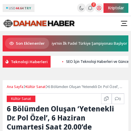
2
Kriptolar
USD
44.64 TRY
Son Eklenenler
Ana Sponsorluğunda Türkiye’nin İlk Padel Türkiye Şampiyonası Başlıyor
Teknoloji Haberleri
SEO İçin Teknoloji Haberleri ve Güncel B
Ana Sayfa
Kültür Sanat
6 Bölümden Oluşan ‘Yetenekli Dr. Pol Özel’, 6
Haziran Cumartesi Saat 20.00’de National
Geographic WILD Ekranlarında Başlıyor
Kültür Sanat
0
6 Bölümden Oluşan ‘Yetenekli
Dr. Pol Özel’, 6 Haziran
Cumartesi Saat 20.00’de