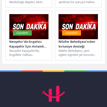
Müdürlüğü ekipleri, kent
ayrılmaz bir parçası haline
Zabıta Denetimi
Tetikliyor’
düzenini korumak, yaya
gelmesiyle birlikte dijital
güvenliğini artırmak ve
bağımlılık, özellikle çocuklar
kamusal alanların amacına...
ve gençler...
Gündem
Gündem
Nevşehir’de Engelsiz
Nilüfer Belediyesi’nden
Kayaşehir İçin Anlamlı
kırtasiye desteği
Nevşehir Kayaşehir’de,
Nilüfer Belediyesi, yeni
Etkinlik
Engelliler Haftası
eğitim öğretim yılı öncesinde
kapsamında örnek bir
ihtiyaç sahibi ailelerin
etkinliğe imza atıldı. Nevşehir
çocuklarına kırtasiye desteği
Belediyesi öncülüğünde
sağlıyor. Sosyal
gerçekleştirilen
belediyecilik...
organizasyonda,...