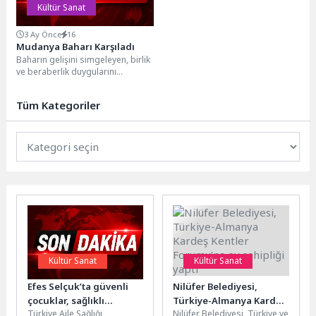
Kültür Sanat
3 Ay Önce
16
Mudanya Baharı Karşıladı
Baharın gelişini simgeleyen, birlik
ve beraberlik duygularını
güçlendiren Hıdırellez, Tirilye’de
coşkuyla kutlandı. Mudanya
Tüm Kategoriler
Belediye Başkanı...
Kültür Sanat
Kültür Sanat
Efes Selçuk’ta güvenli
Nilüfer Belediyesi,
çocuklar, sağlıklı
Türkiye-Almanya Kardeş
Türkiye Aile Sağlığı
Nilüfer Belediyesi, Türkiye ve
kadınlar için atölyeler
Kentler Forumu’na ev