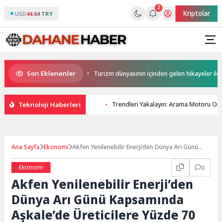
2
Kriptolar
USD
44.64 TRY
Son Eklenenler
er Sporla Buluşuyor
Turizm dünyasının içinden gelen hikayeler ile ‘Otel
Teknoloji Haberleri
Trendleri Yakalayın: Arama Motoru Opti
Ana Sayfa
Ekonomi
Akfen Yenilenebilir Enerji’den Dünya Arı Günü
Kapsamında Aşkale’de Üreticilere Yüzde 70
Hibeli Arılı Kovan Desteği
Ekonomi
0
Akfen Yenilenebilir Enerji’den
Dünya Arı Günü Kapsamında
Aşkale’de Üreticilere Yüzde 70