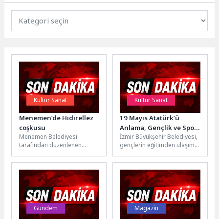
Kültür Sanat
Kültür Sanat
Menemen’de Hıdırellez
19 Mayıs Atatürk’ü
coşkusu
Anlama, Gençlik ve Spor
Menemen Belediyesi
İzmir Büyükşehir Belediyesi,
Bayramı
tarafından düzenlenen
gençlerin eğitimden ulaşıma,
Hıdırellez Şenlikleri, on
sanattan kariyere kadar
binleri aynı meydanda
yaşamın her alanında daha
buluşturdu. Gün boyunca
güçlü yer...
süren etkinlikler,...
Gündem
Magazin