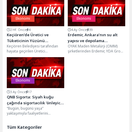
Ekonomi
Ekonomi
2 Hf. Önce
4
4 Ay Önce
39
Keçiören’de Üretici ve
Erdemir, Ankara’nın su alt
Tüketicinin Yüzünü
yapısı ve depolama
Keçiören Belediyesi tarafından
OYAK Maden Metalürji (OMM)
Güldüren Pazarlar Büyük İlgi
projelerinin çelik tedarikçisi
hayata geçirilen Üretici
şirketlerinden Erdemir, YDA Group
Görüyor
oldu
Pazarları uygulamasıyla
ile çelik rulo tedariğine yönelik
üreticiden tüketiciye doğrudan
satış sözleşmesi...
satış imkânı sağlanıyor. Aracı
olmadan gerçekleştirilen...
Ekonomi
3 Ay Önce
17
QNB Sigorta: Siyah kuğu
çağında sigortacılık ‘önleyici’
“Bugün, bugünü yaşa”
modele geçiyor
yaklaşımıyla faaliyetlerini
sürdüren QNB Sigorta, değişen
risk dinamikleri doğrultusunda
Tüm Kategoriler
sigortacılığın rolünü yeniden...