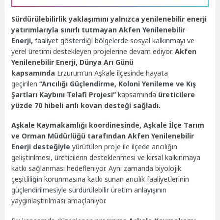
Sürdürülebilirlik yaklaşımını yalnızca yenilenebilir enerji
yatırımlarıyla sınırlı tutmayan Akfen Yenilenebilir
Enerji,
faaliyet gösterdiği bölgelerde sosyal kalkınmayı ve
yerel üretimi destekleyen projelerine devam ediyor.
Akfen
Yenilenebilir Enerji, Dünya Arı Günü
kapsamında
Erzurum’un Aşkale ilçesinde hayata
geçirilen
“Arıcılığı Güçlendirme, Koloni Yenileme ve Kış
Şartları Kaybını Telafi Projesi”
kapsamında
üreticilere
yüzde 70 hibeli arılı kovan desteği sağladı.
Aşkale Kaymakamlığı koordinesinde, Aşkale İlçe Tarım
ve Orman Müdürlüğü tarafından Akfen Yenilenebilir
Enerji desteğiyle
yürütülen proje ile ilçede arıcılığın
geliştirilmesi, üreticilerin desteklenmesi ve kırsal kalkınmaya
katkı sağlanması hedefleniyor. Aynı zamanda biyolojik
çeşitliliğin korunmasına katkı sunan arıcılık faaliyetlerinin
güçlendirilmesiyle sürdürülebilir üretim anlayışının
yaygınlaştırılması amaçlanıyor.