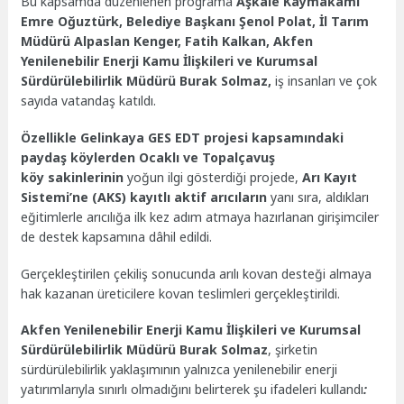
Bu kapsamda düzenlenen programa
Aşkale Kaymakamı
Emre Oğuztürk, Belediye Başkanı Şenol Polat, İl Tarım
Müdürü Alpaslan Kenger, Fatih Kalkan, Akfen
Yenilenebilir Enerji Kamu İlişkileri ve Kurumsal
Sürdürülebilirlik Müdürü Burak Solmaz,
iş insanları ve çok
sayıda vatandaş katıldı.
Özellikle Gelinkaya GES EDT projesi kapsamındaki
paydaş köylerden Ocaklı ve Topalçavuş
köy
sakinlerinin
yoğun ilgi gösterdiği projede,
Arı Kayıt
Sistemi’ne (AKS) kayıtlı aktif arıcıların
yanı sıra, aldıkları
eğitimlerle arıcılığa ilk kez adım atmaya hazırlanan girişimciler
de destek kapsamına dâhil edildi.
Gerçekleştirilen çekiliş sonucunda arılı kovan desteği almaya
hak kazanan üreticilere kovan teslimleri gerçekleştirildi.
Akfen Yenilenebilir Enerji Kamu İlişkileri ve Kurumsal
Sürdürülebilirlik Müdürü Burak Solmaz
, şirketin
sürdürülebilirlik yaklaşımının yalnızca yenilenebilir enerji
yatırımlarıyla sınırlı olmadığını belirterek şu ifadeleri kullandı
: