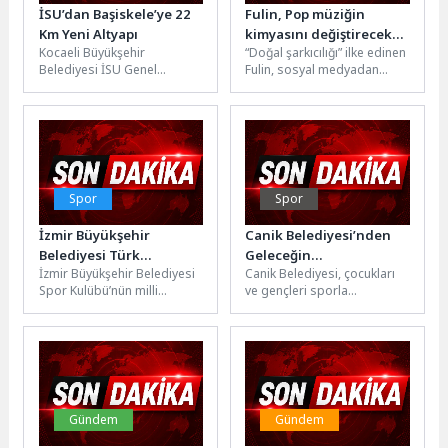
İSU’dan Başiskele’ye 22
Fulin, Pop müziğin
Km Yeni Altyapı
kimyasını değiştirecek
Kocaeli Büyükşehir
“Doğal şarkıcılığı” ilke edinen
şarkı arayışında
Belediyesi İSU Genel
Fulin, sosyal medyadan
Müdürlüğü, kent genelinde
kendisine yağan “yapay
sürdürdüğü altyapı
zeka” temelli bestelerin
yatırımları kapsamında
yüzüne bile...
Başiskele ilçesinde önemli...
Spor
Spor
İzmir Büyükşehir
Canik Belediyesi’nden
Belediyesi Türk
Geleceğin
İzmir Büyükşehir Belediyesi
Canik Belediyesi, çocukları
jimnastiğine yeni
Şampiyonlarına Tam
Spor Kulübü’nün milli
ve gençleri sporla
yıldızlar kazandırıyor
Destek
jimnastikçisi Altan Doğan,
buluşturuyor, ücretsiz
World Challenge Cup’ta
sporcu servisi
kazandığı altın madalyayla...
uygulamasıyla alkışları
topluyor.Canik Belediyesi,
ilçede...
Gündem
Gündem