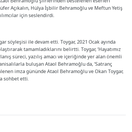
taol Behramoğlu şiirlerinden bestelenen eserleri
üfer Açıkalın, Hülya İşbilir Behramoğlu ve Meftun Yetiş
lımcılar için seslendirdi.
r söyleşisi ile devam etti. Toygar, 2021 Ocak ayında
laştırarak tamamladıklarını belirtti. Toygar, ‘Hayatımız
rlanış süreci, yazılış amacı ve içeriğinde yer alan önemli
Manisalılarla buluşan Ataol Behramoğlu da, ‘Satranç
enlenen imza gününde Ataol Behramoğlu ve Okan Toygar,
a sohbet etti.