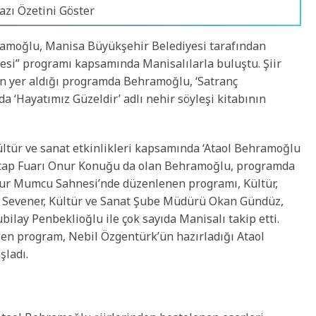
azı Özetini Göster
ramoğlu, Manisa Büyükşehir Belediyesi tarafından
si” programı kapsamında Manisalılarla buluştu. Şiir
nin yer aldığı programda Behramoğlu, ‘Satranç
a ‘Hayatımız Güzeldir’ adlı nehir söyleşi kitabının
ültür ve sanat etkinlikleri kapsamında ‘Ataol Behramoğlu
a Kitap Fuarı Onur Konuğu da olan Behramoğlu, programda
ğur Mumcu Sahnesi’nde düzenlenen programı, Kültür,
al Sevener, Kültür ve Sanat Şube Müdürü Okan Gündüz,
ilay Penbeklioğlu ile çok sayıda Manisalı takip etti.
len program, Nebil Özgentürk’ün hazırladığı Ataol
şladı.