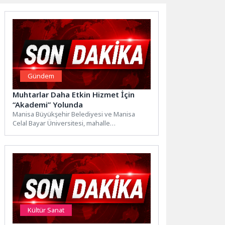
Gündem
Muhtarlar Daha Etkin Hizmet İçin
“Akademi” Yolunda
Manisa Büyükşehir Belediyesi ve Manisa
Celal Bayar Üniversitesi, mahalle
muhtarlarının hizmet kalitesini artırmak için
“Muhtarlar...
Kültür Sanat