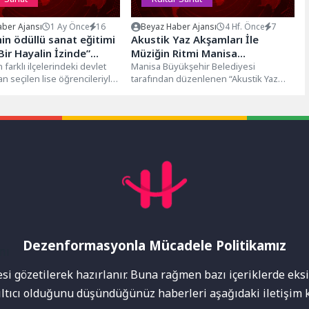
ber Ajansı
1 Ay Önce
16
Beyaz Haber Ajansı
4 Hf. Önce
7
nin ödüllü sanat eğitimi
Akustik Yaz Akşamları İle
Bir Hayalin İzinde”
Müziğin Ritmi Manisa
ılını tamamladı
 farklı ilçelerindeki devlet
Sokaklarında
Manisa Büyükşehir Belediyesi
an seçilen lise öğrencileriyle
tarafından düzenlenen “Akustik Yaz
 program, üçüncü yılında 50
Akşamları” etkinliği kapsamında Yeni
Han ve Tarzan Heykeli...
Dezenformasyonla Mücadele Politikamız
mı
i gözetilerek hazırlanır. Buna rağmen bazı içeriklerde eksik
nıltıcı olduğunu düşündüğünüz haberleri aşağıdaki iletişim k