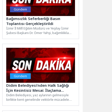
Gündem
Bağımsızlık Seferberliği Basın
Toplantısı Gerçekleştirildi
İzmir İl Millî Eğitim Müdürü ve Yeşilay İzmir
Şubesi Başkanı Dr. Ömer Yahşi, bağımlılıkla
mücadele...
Gündem
Didim Belediyesi’nden Halk Sağlığı
İçin Kesintisiz Mesai: İlaçlama
Çalışmaları Aralıksız Sürüyor
Didim Belediyesi, yaz aylarının gelmesiyle
birlikte kent genelinde vektörle mücadele
çalışmalarına hız verdi. Kendi öz...