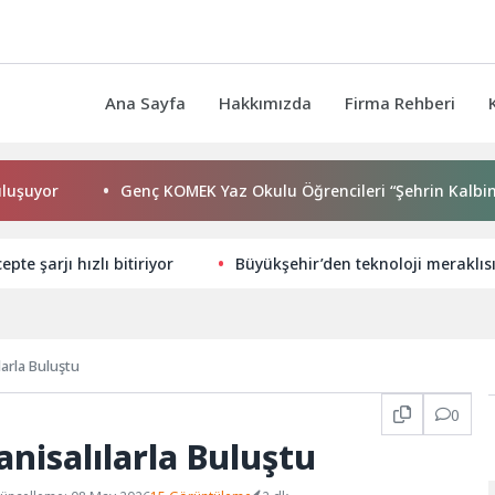
Ana Sayfa
Hakkımızda
Firma Rehberi
r
Genç KOMEK Yaz Okulu Öğrencileri “Şehrin Kalbinde Yolc
pte şarjı hızlı bitiriyor
Büyükşehir’den teknoloji meraklıs
arla Buluştu
0
nisalılarla Buluştu