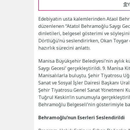
Y
Edebiyatın usta kalemlerinden Ataol Beh
düzenlenen “Atatol Behramoğlu Saygı Gece
dinletileri, belgesel gösterimi ve söyleşi
Dörtlüğü’nü seslendirirken, Okan Toygar d
hazırlık sürecini anlattı.
Manisa Büyükşehir Belediyesi’nin aylık k
Saygı Gecesi’ gerçekleştirildi. 9. Manis
Manisalılarla buluştu. Şehir Tiyatrosu U
Sanat ve Sosyal İşler Dairesi Başkanı Ur
Şehir Tiyatrosu Genel Sanat Yönetmeni Kub
Tuğrul Keskin’in sunumuyla gerçekleştiri
Behramoğlu Belgeseli’nin gösterimiyle ba
Behramoğlu’nun Eserleri Seslendirildi