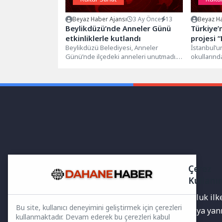
Beyaz Haber Ajansı
3 Ay Önce
13
Beyaz Ha
Beylikdüzü’nde Anneler Günü
Türkiye’
etkinliklerle kutlandı
projesi “
Beylikdüzü Belediyesi, Anneler
üçüncü y
İstanbul’un
Günü’nde ilçedeki anneleri unutmadı.
okullarınd
Gün kapsamında belirlenen noktalarda
sürdürülen
çiçek dağıtımı yapılırken kamptan...
genç kızı...
Çerez
Kullanı
Yayınlanan haberler doğruluk ilkes
Bu site, kullanıcı deneyimini geliştirmek için çerezleri
bilgiler bulunabilir.Yanlış veya ya
kullanmaktadır. Devam ederek bu çerezleri kabul