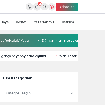
2
Kriptolar
Künye
Keşfet
Yazarlarımız
İletişim
uluk” Yaptı
Dünyanın en ince ve en güçlü katlanabilir am
ı gençlere yapay zekâ eğitimi
Web Tasarım ve E-Ticaret İ
Tüm Kategoriler