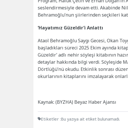
Program, Haluk Çetin ve Erhan Doğan’ın A
seslendirmesiyle devam etti. Akabinde Nil
Behramoğlu’nun şiirlerinden seçkileri katı
‘Hayatımız Güzeldir’i Anlattı
Ataol Behramoğlu Saygı Gecesi, Okan Toyga
başladıkları süreci 2025 Ekim ayında kitap
Güzeldir’ adlı nehir söyleşi kitabının hazı
detaylar hakkında bilgi verdi. Söyleşide 
Dörtlüğü’nü okudu. Etkinlik sonrası düz
okurlarının kitaplarını imzalayarak onlarl
Kaynak: (BYZHA) Beyaz Haber Ajansı
Etiketler :
Bu yazıya ait etiket bulunamadı.