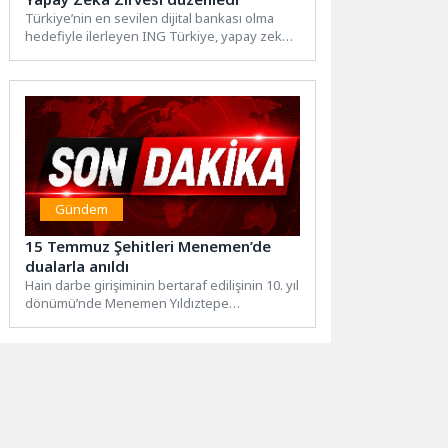
Türkiye’nin en sevilen dijital bankası olma
hedefiyle ilerleyen ING Türkiye, yapay zekâ
dönüşümünü stratejisinin merkezine...
Gündem
15 Temmuz Şehitleri Menemen’de
dualarla anıldı
Hain darbe girişiminin bertaraf edilişinin 10. yıl
dönümü’nde Menemen Yıldıztepe
Şehitliği'nde tören düzenlendi. Törende
konuşan...