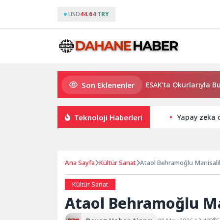
USD
44.64 TRY
Son Eklenenler
Usta Yazar Burhan Sönmez TESAK’ta Okurlarıyla Buluşuyo
Teknoloji Haberleri
Yapay zeka ce
Ana Sayfa
Kültür Sanat
Ataol Behramoğlu Manisalıl
Kültür Sanat
Ataol Behramoğlu Ma