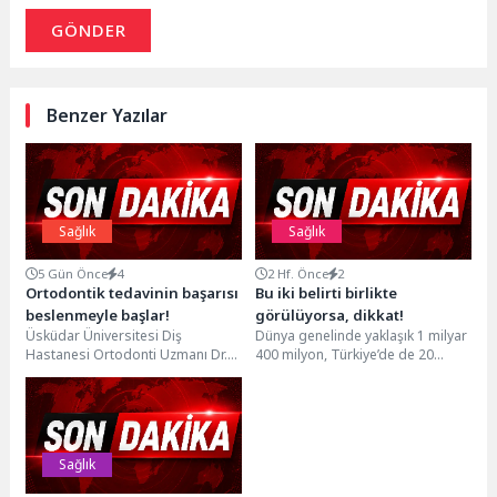
GÖNDER
Benzer Yazılar
Sağlık
Sağlık
5 Gün Önce
4
2 Hf. Önce
2
Ortodontik tedavinin başarısı
Bu iki belirti birlikte
beslenmeyle başlar!
görülüyorsa, dikkat!
Üsküdar Üniversitesi Diş
Dünya genelinde yaklaşık 1 milyar
Hastanesi Ortodonti Uzmanı Dr.
400 milyon, Türkiye’de de 20
Öğr. Üyesi Bora Aysan, ortodontik
milyon kişinin hipertansiyonla
tedavi sürecinde ağrı...
yaşadığı tahmin...
Sağlık