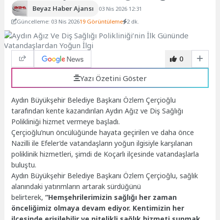
Beyaz Haber Ajansı
03 Nis 2026 12:31
Güncelleme: 03 Nis 2026
19 Görüntüleme
2 dk.
0
Yazı Özetini Göster
Aydın Büyükşehir Belediye Başkanı Özlem Çerçioğlu
tarafından kente kazandırılan Aydın Ağız ve Diş Sağlığı
Polikliniği hizmet vermeye başladı.
Çerçioğlu’nun öncülüğünde hayata geçirilen ve daha önce
Nazilli ile Efeler’de vatandaşların yoğun ilgisiyle karşılanan
poliklinik hizmetleri, şimdi de Koçarlı ilçesinde vatandaşlarla
buluştu.
Aydın Büyükşehir Belediye Başkanı Özlem Çerçioğlu, sağlık
alanındaki yatırımların artarak sürdüğünü
belirterek,
“Hemşehrilerimizin sağlığı her zaman
önceliğimiz olmaya devam ediyor. Kentimizin her
ilçesinde erişilebilir ve nitelikli sağlık hizmeti sunmak