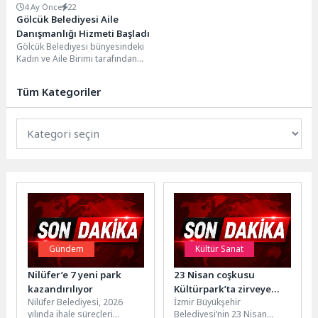
4 Ay Önce
22
Gölcük Belediyesi Aile
Danışmanlığı Hizmeti Başladı
Gölcük Belediyesi bünyesindeki
Kadın ve Aile Birimi tarafından
organize edilen " Psikolojik
Danışmanlık ve Aile...
Tüm Kategoriler
Gündem
Kültür Sanat
Nilüfer’e 7 yeni park
23 Nisan coşkusu
kazandırılıyor
Kültürpark’ta zirveye
Nilüfer Belediyesi, 2026
İzmir Büyükşehir
çıkıyor
yılında ihale süreçleri
Belediyesi’nin 23 Nisan