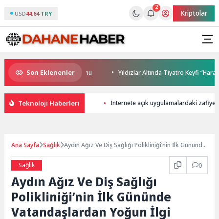
2
Kriptolar
USD
44.64 TRY
Son Eklenenler
ında Adrenalin Dolu Hafta Sonu
Yıldızlar Altında Tiyatro Keyfi “Haramiler
Teknoloji Haberleri
İnternete açık uygulamalardaki zafiyetler
Ana Sayfa
Sağlık
Aydın Ağız Ve Diş Sağlığı Polikliniği’nin İlk Gününde
Vatandaşlardan Yoğun İlgi
Sağlık
0
Aydın Ağız Ve Diş Sağlığı
Polikliniği’nin İlk Gününde
Vatandaşlardan Yoğun İlgi