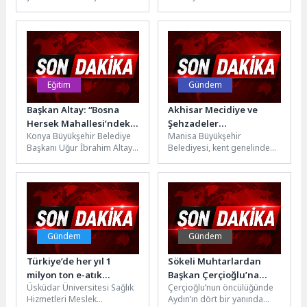
tamamlanan park
Ulusal Egemenlik ve Çocuk
projelerinde çalışmaları
Bayramı kapsamında kent
hızlandırdı. Yıl sonuna kadar
genelinde sürdürdüğü
7...
etkinlikler,...
Eğitim
Gündem
Başkan Altay: “Bosna
Akhisar Mecidiye ve
Hersek Mahallesi’ndeki
Şehzadeler
Konya Büyükşehir Belediye
Manisa Büyükşehir
Gençlerimiz İçin Lise
Yeniharmandalı’nın
Başkanı Uğur İbrahim Altay,
Belediyesi, kent genelinde
Medeniyet Akademisi
Yolları Yenileniyor
Büyükşehir Belediyesi
ulaşım altyapısını
İnşa Ediyoruz”
tarafından Bosna Hersek
güçlendirmeye yönelik
Mahallesi’nde yapımı
çalışmalarına aralıksız
sürdürülen...
devam ediyor. Akhisar ile...
Gündem
Gündem
Türkiye’de her yıl 1
Sökeli Muhtarlardan
milyon ton e-atık
Başkan Çerçioğlu’na
Üsküdar Üniversitesi Sağlık
Çerçioğlu’nun öncülüğünde
oluşuyor!
Hizmet Teşekkürü
Hizmetleri Meslek
Aydın’ın dört bir yanında