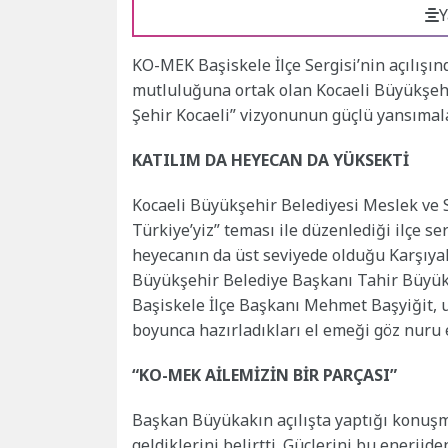
Y
KO-MEK Başiskele İlçe Sergisi’nin açılışın
mutluluğuna ortak olan Kocaeli Büyükşeh
Şehir Kocaeli” vizyonunun güçlü yansımala
KATILIM DA HEYECAN DA YÜKSEKTİ
Kocaeli Büyükşehir Belediyesi Meslek ve S
Türkiye’yiz” teması ile düzenlediği ilçe se
heyecanın da üst seviyede olduğu Karşıyak
Büyükşehir Belediye Başkanı Tahir Büyüka
Başiskele İlçe Başkanı Mehmet Başyiğit, ust
boyunca hazırladıkları el emeği göz nuru e
“KO-MEK AİLEMİZİN BİR PARÇASI”
Başkan Büyükakın açılışta yaptığı konuşm
geldiklerini belirtti. Güçlerini bu enerjid