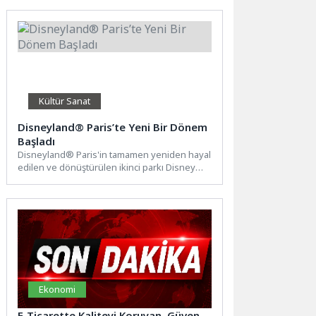
yanında oluyor....
Kültür Sanat
Disneyland® Paris’te Yeni Bir Dönem
Başladı
Disneyland® Paris'in tamamen yeniden hayal
edilen ve dönüştürülen ikinci parkı Disney
Adventure World, World of Frozen...
Ekonomi
E-Ticarette Kaliteyi Koruyan, Güven