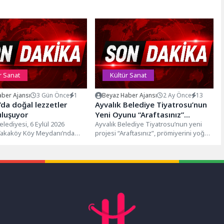
r Sanat
Kültür Sanat
ber Ajansı
3 Gün Önce
1
Beyaz Haber Ajansı
2 Ay Önce
13
da doğal lezzetler
Ayvalık Belediye Tiyatrosu’nun
uluşuyor
Yeni Oyunu “Araftasınız”
lediyesi, 6 Eylül 2026
Seyirciyle Buluştu
Ayvalık Belediye Tiyatrosu’nun yeni
 Yakaköy Köy Meydanı’nda
projesi “Araftasınız”, prömiyerini yoğun
ceği "2. Geleneksel Reçel
ilgi gören bir gösterimle gerçekleştirdi.
in...
Tiyatronun bugüne...