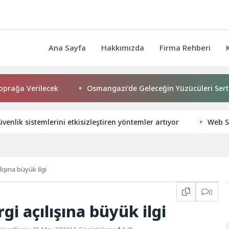
Ana Sayfa
Hakkımızda
Firma Rehberi
erilecek
Osmangazi’de Geleceğin Yüzücüleri Sertifikalarını
üvenlik sistemlerini etkisizleştiren yöntemler artıyor
Web S
ışına büyük ilgi
0
i açılışına büyük ilgi