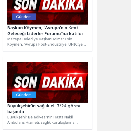
Gündem
Başkan Köymen, “Avrupa’nın Kent
Geleceği Liderler Forumu”na katıldı
Maltepe Belediye Başkanı Mimar Esin
Köymen, “Avrupa Post-Endüstriyel UNIC Şehir
Liderleri Forumu”na katıldı. Başkan Köymen,...
Gündem
Büyükşehir’in sağlık eli 7/24 görev
başında
Büyükşehir Belediyesi’nin Hasta Nakil
Ambulans Hizmeti, sağlık kuruluşlarına
ulaşmakta zorlanan vatandaşların her daim