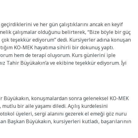
geçirdiklerini ve her gün çalıştıklarını ancak en keyif
önelik çalışmalar olduğunu belirterek, “Bize böyle bir güç
ere çok teşekkür ediyorum” dedi. Kursiyerler adına konuşan
ştığım KO-MEK hayatıma sihirli bir dokunuş yaptı.
rum hem de terapi oluyorum. Kurs günlerini iple
z Tahir Büyükakın’a ve ekibine teşekkür ediyorum. İyi
hir Büyükakın, konuşmalardan sonra geleneksel KO-MEK
mutlu bir aile yaşamı diledi. Açılış kurdelesini
rotokol üyeleri, sergi alanını gezerek el emeği göz nuru
alan Başkan Büyükakın, kursiyerleri kutladı, başarılarının