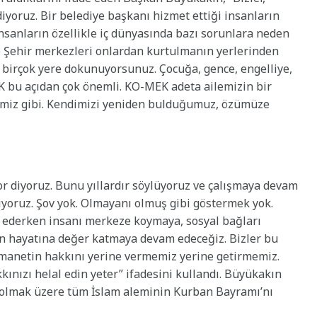
iyoruz. Bir belediye başkanı hizmet ettiği insanların
nsanların özellikle iç dünyasında bazı sorunlara neden
e Şehir merkezleri onlardan kurtulmanın yerlerinden
a birçok yere dokunuyorsunuz. Çocuğa, gence, engelliye,
 bu açıdan çok önemli. KO-MEK adeta ailemizin bir
evimiz gibi. Kendimizi yeniden bulduğumuz, özümüze
r diyoruz. Bunu yıllardır söylüyoruz ve çalışmaya devam
iyoruz. Şov yok. Olmayanı olmuş gibi göstermek yok.
a ederken insanı merkeze koymaya, sosyal bağları
n hayatına değer katmaya devam edeceğiz. Bizler bu
emanetin hakkını yerine vermemiz yerine getirmemiz.
ınızı helal edin yeter” ifadesini kullandı. Büyükakın
olmak üzere tüm İslam aleminin Kurban Bayramı’nı