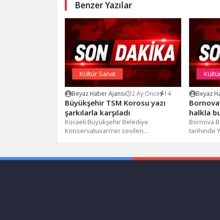
Benzer Yazılar
Kültür Sanat
Kültü
Beyaz Haber Ajansı
2 Ay Önce
14
Beyaz Ha
Büyükşehir TSM Korosu yazı
Bornova’
şarkılarla karşıladı
halkla b
Kocaeli Büyükşehir Belediye
Bornova Be
Konservatuvarı’nın sevilen
tarihinde
topluluklarından Türk Sanat Müziği
düzenleye
Korosu kulakların pasını silen
Festivali" iç
muhteşem bir...