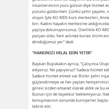
insanlarımızın yüzü gülsün diye hizmet ed
yüzünü güldürmeli. Çünkü şehir yaşamı, i
oluyor. İşte KO-MEK kurs merkezleri, Ann
biri. Kadını hayatın merkezine aldığınızd
yaşlıya dokunuyorsunuz. Özellikle KO-MEK
parçası oldu. Yani aslında burası bizim 
döndüğümüz yer” dedi.
“HAKKINIZI HELAL EDİN YETER”
Başkan Büyükakın ayrıca, “Çalışınca Oluyo
ediyoruz. Ne yapıyoruz? Sadece hizmet ed
Sadece hizmet etmek var. Bizler şehri inş
güçlendirmeye ve her yaştan hemşerimizi
görevi sizden emanet olarak aldık ve bu 
Bunun için de teşekkür beklemiyoruz. Hakk
konuşmasının sonunda kursiyerler başta 
tebrik etti.