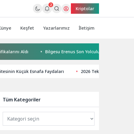
2
Kriptolar
Künye
Keşfet
Yazarlarımız
İletişim
 Aldı
Bilgesu Erenus Son Yolculuğuna Uğurlandı
K
itesinin Küçük Esnafa Faydaları
2026 Teknoloji Trendleri v
Tüm Kategoriler