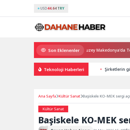
USD
44.64 TRY
Son Eklenenler
Cansever Hayatını Kaybetti: Kuzey Makedonya’da Toprağa V
Teknoloji Haberleri
Şirketlerin g
Ana Sayfa
Kültür Sanat
Başiskele KO-MEK sergi açıl
Kültür Sanat
Başiskele KO-MEK serg