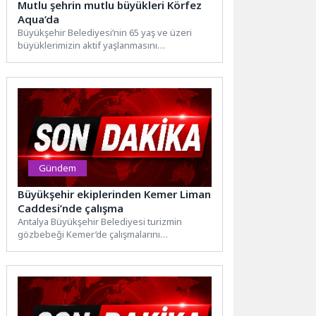
Mutlu şehrin mutlu büyükleri Körfez
Aqua’da
Büyükşehir Belediyesi’nin 65 yaş ve üzeri
büyüklerimizin aktif yaşlanmasını
desteklemek amacıyla hizmete sunduğu
Saygınlar Kulübü...
Gündem
Büyükşehir ekiplerinden Kemer Liman
Caddesi’nde çalışma
Antalya Büyükşehir Belediyesi turizmin
gözbebeği Kemer’de çalışmalarını
sürdürüyor. Fen İşleri Dairesi Başkanlığı
tarafından, Kemer Liman...