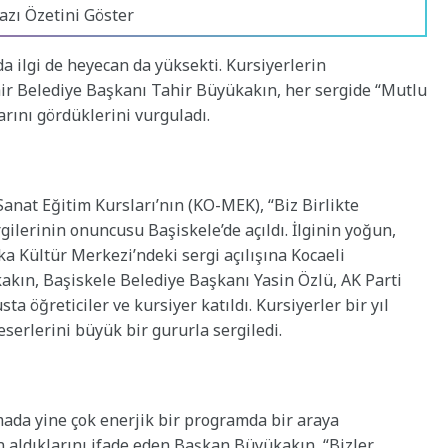
azı Özetini Göster
da ilgi de heyecan da yüksekti. Kursiyerlerin
ir Belediye Başkanı Tahir Büyükakın, her sergide “Mutlu
rını gördüklerini vurguladı.
anat Eğitim Kursları’nın (KO-MEK), “Biz Birlikte
rgilerinin onuncusu Başiskele’de açıldı. İlginin yoğun,
a Kültür Merkezi’ndeki sergi açılışına Kocaeli
kın, Başiskele Belediye Başkanı Yasin Özlü, AK Parti
a öğreticiler ve kursiyer katıldı. Kursiyerler bir yıl
serlerini büyük bir gururla sergiledi.
ada yine çok enerjik bir programda bir araya
en aldıklarını ifade eden Başkan Büyükakın, “Bizler,