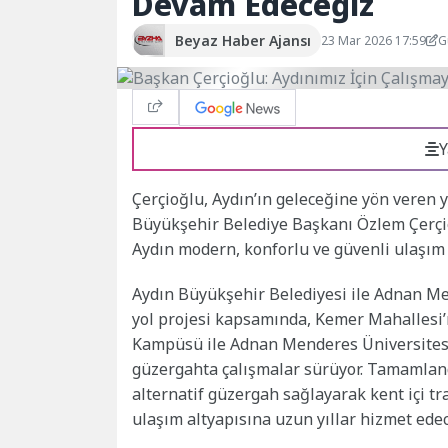
Devam Edeceğiz
Beyaz Haber Ajansı
23 Mar 2026 17:59
G
Y
Çerçioğlu, Aydın’ın geleceğine yön veren 
Büyükşehir Belediye Başkanı Özlem Çerçio
Aydın modern, konforlu ve güvenli ulaşım
Aydın Büyükşehir Belediyesi ile Adnan Men
yol projesi kapsamında, Kemer Mahalles
Kampüsü ile Adnan Menderes Üniversites
güzergahta çalışmalar sürüyor. Tamamlandı
alternatif güzergah sağlayarak kent içi tr
ulaşım altyapısına uzun yıllar hizmet ede