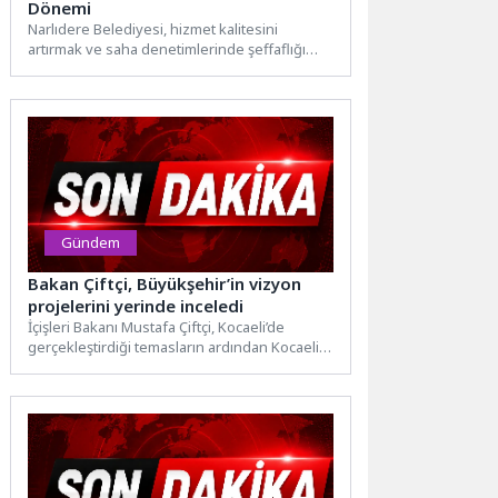
Dönemi
Narlıdere Belediyesi, hizmet kalitesini
artırmak ve saha denetimlerinde şeffaflığı
sağlamak amacıyla Zabıta Müdürlüğü
bünyesinde yaka...
Gündem
Bakan Çiftçi, Büyükşehir’in vizyon
projelerini yerinde inceledi
İçişleri Bakanı Mustafa Çiftçi, Kocaeli’de
gerçekleştirdiği temasların ardından Kocaeli
Büyükşehir Belediyesi’nin kente kazandırdığı
Fuarpark’ı (İzmit...