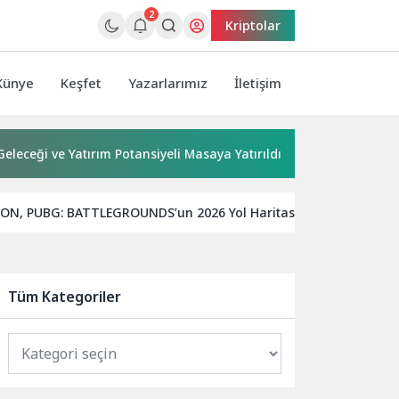
2
Kriptolar
Künye
Keşfet
Yazarlarımız
İletişim
 ve Yatırım Potansiyeli Masaya Yatırıldı
Başkan Pekyatırma
ON, PUBG: BATTLEGROUNDS’un 2026 Yol Haritasını açıklama
Tüm Kategoriler