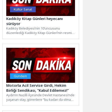
Kültür Sanat
Kadıköy Kitap Günleri heyecanı
sürüyor
Kadıköy Belediyesi’nin 10’uncusunu
düzenlediği Kadıköy Kitap Günleri’nin resmi
açılışı, 13 Temmuz Cumartesi günü belediye
bahçesinde...
Gündem
Motorla Acil Servise Girdi, Hekim
Birliği Sendikası, “Kabul Edilemez!”
Aydın’ın Nazilli ilçesinde Devlet Hastanesi’nde
yaşanan olay, görenlere “bu kadarı da olmaz”
dedirtti. Sabah saatlerinde...