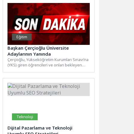
Eğitim
Başkan Çerçioğlu Üniversite
Adaylarının Yanında
Çerçioğlu, Yükseköğretim Kurumları Sınavı’na
(YKS) giren öğrencileri ve onları bekleyen
ailelerini yalnız bırakmadı. Büyükşehir
Belediyesi...
Teknoloji
Dijital Pazarlama ve Teknoloji
Uyumlu SEO Stratejileri