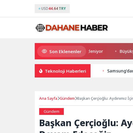
USD
44.64 TRY
Son Eklenenler
Burhaniye’de Ulaşım Ağı Güçleniyor
Büyükşehir’d
Teknoloji Haberleri
Samsung’dan 
Ana Sayfa
Gündem
Başkan Çerçioğlu: Aydınımız İç
Gündem
Başkan Çerçioğlu: Ay