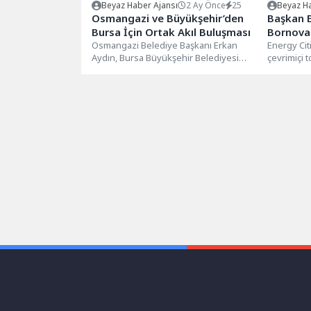
Beyaz Haber Ajansı
2 Ay Önce
25
Beyaz Ha
Osmangazi ve Büyükşehir’den
Başkan E
Bursa İçin Ortak Akıl Buluşması
Bornova 
Osmangazi Belediye Başkanı Erkan
Energy Cit
Aydın, Bursa Büyükşehir Belediyesi
çevrimiçi 
Başkan Vekili Şahin Biba ve
Belediye Ba
beraberindeki heyeti...
ve...