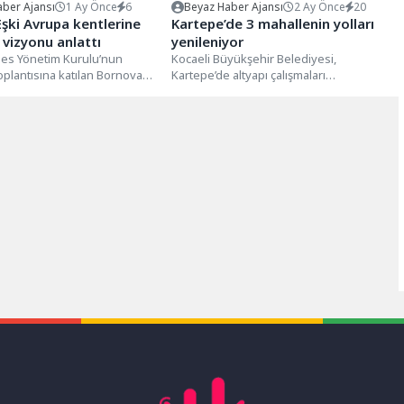
ber Ajansı
1 Ay Önce
6
Beyaz Haber Ajansı
2 Ay Önce
20
şki Avrupa kentlerine
Kartepe’de 3 mahallenin yolları
vizyonu anlattı
yenileniyor
ies Yönetim Kurulu’nun
Kocaeli Büyükşehir Belediyesi,
toplantısına katılan Bornova
Kartepe’de altyapı çalışmaları
şkanı Ömer Eşki, "Dijital İkiz"
tamamlanan mahallelerde üstyapı
yenileme çalışmalarına hız verdi.
İstasyon, Çepni...