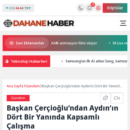
2
Kriptolar
USD
44.64 TRY
Son Eklenenler
eyen Kral Türkiye’nin ilk IMAX® animasyon filmi oluyor
M Lisa ve Dolu
Teknoloji Haberleri
Samsung’un ilk AI ailesi Sung, Samsung
Ana Sayfa
Gündem
Başkan Çerçioğlu’ndan Aydın’ın Dört Bir Yanında
Kapsamlı Çalışma
Gündem
0
Başkan Çerçioğlu’ndan Aydın’ın
Dört Bir Yanında Kapsamlı
Çalışma