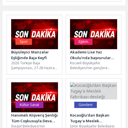
Spor
Eğitim
Büyüleyici Manzalar
Akademi Lise Yaz
Eşliğinde Baja Keyfi
Okulu’nda başvurular
2026 Türkiye Baja
Kocaeli Büyükşehir
sürüyor
Şampiyonası, 27-28 Haziran
Belediyesi’nin gençlere
tarihlerinde Bolu Offroad
yönelik eğitim ve gelişim
Spor Kulübü (BOLOFF)
projelerinden biri olan
tarafından düzenlenen 3....
Akademi Lise Yaz Okulu...
Kültür Sanat
Gündem
Hanımeli Alışveriş Şenliği
Kocaoğlu’dan Başkan
Tüm Coşkusuyla Devam
Tugay’a Meslek
İnegöl Belediyesi’nin
İzmir Büyükşehir Belediyesi
Ediyor
Fabrikası desteği