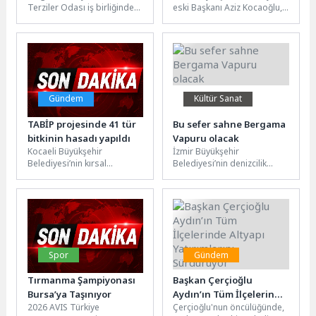
Terziler Odası iş birliğinde
eski Başkanı Aziz Kocaoğlu,
bu yıl 5’incisini düzenlediği
Meslek Fabrikası binasına el
Hanımeli Alışveriş Şenliği
koyulmasına yönelik
tüm coşkusuyla...
girişimler nedeniyle...
Gündem
Kültür Sanat
TABİP projesinde 41 tür
Bu sefer sahne Bergama
bitkinin hasadı yapıldı
Vapuru olacak
Kocaeli Büyükşehir
İzmir Büyükşehir
Belediyesi’nin kırsal
Belediyesi’nin denizcilik
kalkınma vizyonu
iştiraki İZDENİZ, Sıcakken
doğrultusunda hayata
Tiyatrosu iş birliğiyle
geçirdiği Tıbbi ve Aromatik
çocuklara yönelik çevre
Bitki Yetiştiriciliği Projesi...
temalı özel...
Spor
Gündem
Tırmanma Şampiyonası
Başkan Çerçioğlu
Bursa’ya Taşınıyor
Aydın’ın Tüm İlçelerinde
2026 AVIS Türkiye
Çerçioğlu'nun öncülüğünde,
Altyapı Yatırımlarını