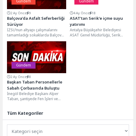
Gündem
Gündem
2 Ay Önce
9
4 Ay Önce
18
Balçova’da Asfalt Seferberliği
ASAT’tan Serik’e içme suyu
Sürüyor
yatırımı
İZSU’nun altyapı çalışmalarını
Antalya Büyükşehir Belediyesi
tamamladığı sokaklarda Balçova
ASAT Genel Müdürlüğü, Serik
Belediyesi asfalt, kaldırım ve
ilçesinde içme suyu altyapısını
çevre düzenleme çalışmalarını
güçlendirecek önemli bir projeyi...
aralıksız sürdürüyor....
Gündem
2 Ay Önce
8
Başkan Taban Personellerle
Sabah Çorbasında Buluştu
İnegöl Belediye Başkanı Alper
Taban, şantiyede Fen İşleri ve
Park Bahçeler Müdürlüklerine
bağlı personellerle bir...
Tüm Kategoriler