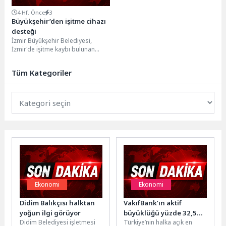
4 Hf. Önce
3
Büyükşehir’den işitme cihazı
desteği
İzmir Büyükşehir Belediyesi,
İzmir'de işitme kaybı bulunan
ihtiyaç sahibi vatandaşların
günlük yaşamlarını kolaylaştırmak
Tüm Kategoriler
ve toplumsal...
Ekonomi
Ekonomi
Didim Balıkçısı halktan
VakıfBank’ın aktif
yoğun ilgi görüyor
büyüklüğü yüzde 32,5
Didim Belediyesi işletmesi
Türkiye’nin halka açık en
artışla 5,5 trilyon TL’nin