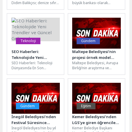
Didim Balıkçısı; denize sıfır
büyük bankası olarak
üzerine çıktı
konumu, zengin menüsü ve
ekonomiye kesintisiz destek
uygun fiyatlı hizmet
sunan VakıfBank, 2026 yılı
anlayışıyla...
birinci...
Teknoloji
Gündem
SEO Haberleri:
Maltepe Belediyesi’nin
Teknolojide Yeni
projesi örnek model
SEO Haberleri: Teknoloji
Maltepe Belediyesi, Avrupa
Trendler ve Güncel
olarak sunuldu
Dünyasında En Son
Birliği’nin araştırma ve
Gelişmeler
Gelişmeler SEO dünyasında
inovasyon programı olan
sürekli olarak güncellenen
Ufuk Avrupa (Horizon
ve değişen trendleri...
Europe) kapsamında
yürüttüğü...
Gündem
Eğitim
İnegöl Belediyesi’nden
Kemer Belediyesi’nden
Festival Süresince
LGS’ye giren öğrencilere
İnegöl Belediyesi’nin bu yıl
Kemer Belediye Başkanı
Otopark Düzenlemesi
su ve şeker