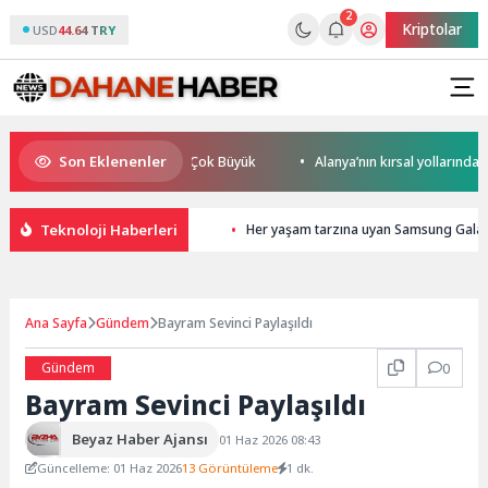
2
Kriptolar
USD
44.64 TRY
Son Eklenenler
üresel Rekabet Potansiyeli Çok Büyük
Alanya’nın kırsal yollarında yoğ
Teknoloji Haberleri
Her yaşam tarzına uyan Samsung Galaxy Z
Ana Sayfa
Gündem
Bayram Sevinci Paylaşıldı
Gündem
0
Bayram Sevinci Paylaşıldı
Beyaz Haber Ajansı
01 Haz 2026 08:43
Güncelleme: 01 Haz 2026
13 Görüntüleme
1 dk.