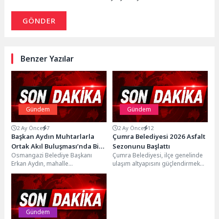
GÖNDER
Benzer Yazılar
Gündem
Gündem
2 Ay Önce
7
2 Ay Önce
12
Başkan Aydın Muhtarlarla
Çumra Belediyesi 2026 Asfalt
Ortak Akıl Buluşması’nda Bir
Sezonunu Başlattı
Osmangazi Belediye Başkanı
Çumra Belediyesi, ilçe genelinde
Araya Geldi
Erkan Aydın, mahalle
ulaşım altyapısını güçlendirmek
muhtarlarıyla düzenlenen “Ortak
ve vatandaşlara daha güvenli,
Akıl Birlikte Yönetim”
konforlu ve modern yollar...
buluşmasında bir araya...
Gündem