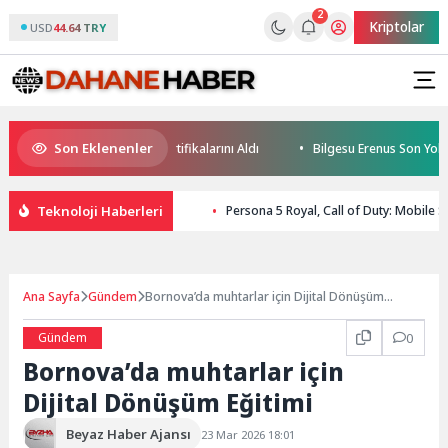
2
Kriptolar
USD
44.64 TRY
Son Eklenenler
 Geleceğin Yüzücüleri Sertifikalarını Aldı
Bilgesu Erenus Son Yolcul
Teknoloji Haberleri
Persona 5 Royal, Call of Duty: Mobile S
Ana Sayfa
Gündem
Bornova’da muhtarlar için Dijital Dönüşüm
Eğitimi
Gündem
0
Bornova’da muhtarlar için
Dijital Dönüşüm Eğitimi
Beyaz Haber Ajansı
23 Mar 2026 18:01