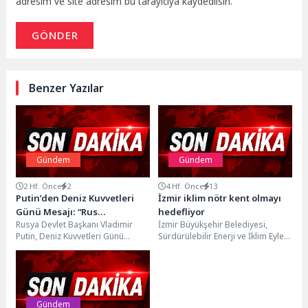
adresim ve site adresim bu tarayıcıya kaydedilsin.
GÖNDER
Benzer Yazılar
Gündem
Gündem
2 Hf. Önce
2
4 Hf. Önce
13
Putin’den Deniz Kuvvetleri
İzmir iklim nötr kent olmayı
Günü Mesajı: “Rus
hedefliyor
Rusya Devlet Başkanı Vladimir
İzmir Büyükşehir Belediyesi,
Donanması Güçlenmeye
Putin, Deniz Kuvvetleri Günü
Sürdürülebilir Enerji ve İklim Eylem
Devam Ediyor”
dolayısıyla yayımladığı mesajda
Planı'nı (SECAP) güncelleyerek
Rus Donanması'nın ülkenin
kentin 2050 iklim vizyonunu...
savunmasındaki...
Gündem