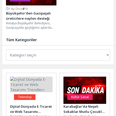
1 Ay Önce
10
Büyükşehir’den Gazipaşalı
üreticilere naylon desteği
Antalya Büyükşehir Belediyesi,
Gazipaşa’da geçtiğimiz aylarda
etkili olan şiddetli fırtına ve dolu
nedeniyle seralarında maddi...
Tüm Kategoriler
Teknoloji
Kültür Sanat
Dijital Dünyada E-Ticaret
Karabağlar’da Neşeli
ve Web Tasarımı
Sokaklar Mutlu Çocuklar