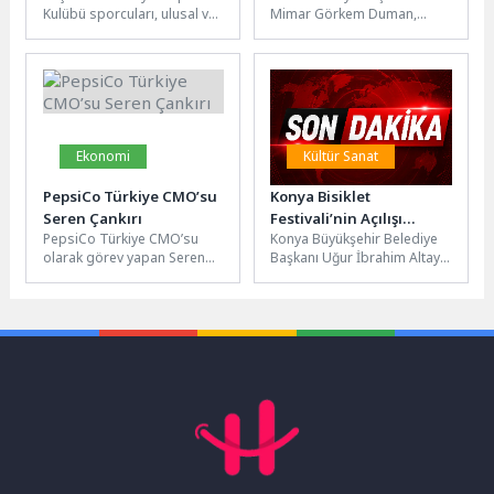
Kulübü sporcuları, ulusal ve
Mimar Görkem Duman,
Çıktı
uluslararası
Gülşah Durbay Kadın
organizasyonlarda elde
Danışma Merkezi’nde
ettikleri başarılarla bir kez
düzenlenen “Beş Çayı”
daha...
etkinliğinde...
Ekonomi
Kültür Sanat
PepsiCo Türkiye CMO’su
Konya Bisiklet
Seren Çankırı
Festivali’nin Açılışı
PepsiCo Türkiye CMO’su
Konya Büyükşehir Belediye
Coşkuyla Gerçekleşti
olarak görev yapan Seren
Başkanı Uğur İbrahim Altay,
Çankırı, 1 Mayıs itibarıyla
Büyükşehir Belediyesi
PepsiCo Birleşik Krallık ve...
tarafından düzenlenen
Konya Bisiklet Festivali’nin
açılış...