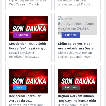
Dijital Dünyada E-Ticaret ve
Karabağlar Belediyesi
Trendleri
Şenliği yoğun katılımla
Web Tasarımı Trendleri
tarafından bu yıl 3’ncüsü
başladı
Web tasarımı ve e-ticaret
düzenlenen “Neşeli Sokaklar
dünyasındaki sürekli
Mutlu Çocuklar Şenliği”
değişen trendlere...
başladı. Güzel bir...
Gündem
Gündem
Meydanlar, “Mutlu Şehir
Didim Belediyesi’nden
Kocaeli’ye” hayat veriyor
Anne Adaylarına Destek
Kocaeli Büyükşehir
Didim Belediyesi, toplum
Programı
Belediyesi’nin hayata
sağlığını güçlendirmeye
geçirdiği meydanlar, millet
yönelik çalışmalarına bir
bahçeleri ve doğal yaşam
yenisini daha ekliyor. Anne
alanları, yalnızca dinlenme
adaylarının gebelik süreci,...
noktaları...
Spor
Gündem
Keçiörenli Sporcular
Başkan Görkem Duman,
Avrupa’da ve
“Beş Çayı” na konuk oldu
Keçiören Belediyesi Spor
Buca Belediye Başkanı
Kırkpınar’da Zirveye