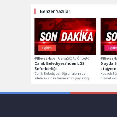
Benzer Yazılar
Eğitim
Eğiti
Beyaz Haber Ajansı
2 Ay Önce
6
Beyaz Ha
Canik Belediyesi’nden LGS
6 ayda 5
Seferberliği
stajyere
Canik Belediyesi, öğrencilerin ve
Kocaeli Bü
ailelerin sınav heyecanını paylaştığı
hizmet odak
LGS mesaisinde, sınav merkezlerinde
doğrultusu
oluşturduğu bekleme alanlarında...
aralıksız s