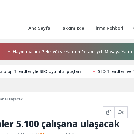
Ana Sayfa
Hakkımızda
Firma Rehberi
ymana’nın Geleceği ve Yatırım Potansiyeli Masaya Yatırıldı
noloji Trendleriyle SEO Uyumlu İpuçları
SEO Trendleri ve 
şana ulaşacak
0
ler 5.100 çalışana ulaşacak