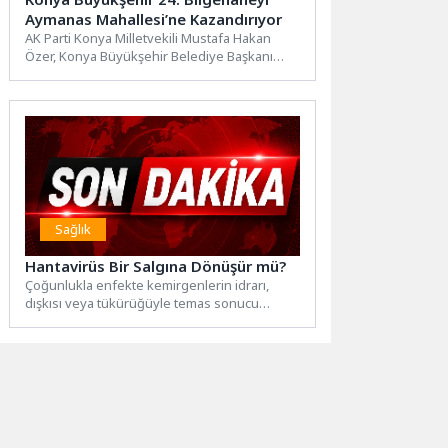
Aymanas Mahallesi’ne Kazandırıyor
AK Parti Konya Milletvekili Mustafa Hakan
Özer, Konya Büyükşehir Belediye Başkanı
Uğur İbrahim Altay ve...
Sağlık
Hantavirüs Bir Salgına Dönüşür mü?
Çoğunlukla enfekte kemirgenlerin idrarı,
dışkısı veya tükürüğüyle temas sonucu
insanlara bulaşan hantavirüs, bazı hastalarda
ciddi...