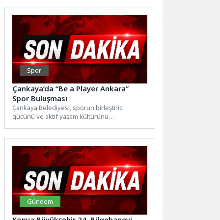
gerçekleştirilen...
Spor
Çankaya’da “Be a Player Ankara”
Spor Buluşması
Çankaya Belediyesi, sporun birleştirici
gücünü ve aktif yaşam kültürünü
destekleyen önemli bir organizasyona katkı
sunuyor....
Gündem
Konya Büyükşehir 24. Bilgehaneyi