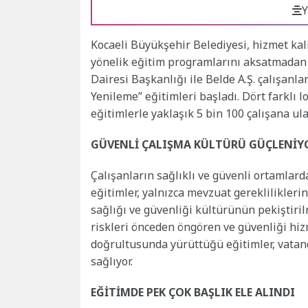
Y
Kocaeli Büyükşehir Belediyesi, hizmet kal
yönelik eğitim programlarını aksatmadan
Dairesi Başkanlığı ile Belde A.Ş. çalışanl
Yenileme” eğitimleri başladı. Dört farklı
eğitimlerle yaklaşık 5 bin 100 çalışana ula
GÜVENLİ ÇALIŞMA KÜLTÜRÜ GÜÇLENİY
Çalışanların sağlıklı ve güvenli ortamlar
eğitimler, yalnızca mevzuat gereklilikler
sağlığı ve güvenliği kültürünün pekiştiril
riskleri önceden öngören ve güvenliği hiz
doğrultusunda yürüttüğü eğitimler, vatan
sağlıyor.
EĞİTİMDE PEK ÇOK BAŞLIK ELE ALINDI