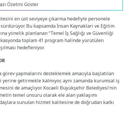
azı Özetini Göster
itesini en üst seviyeye çıkarma hedefiyle personele
 sürdürüyor. Bu kapsamda İnsan Kaynakları ve Eğitim
arına yönelik planlanan “Temel İş Sağlığı ve Güvenliği
 lokasyonda toplam 41 program halinde yürütülen
şılması hedefleniyor.
OR
da görev yapmalarını desteklemek amacıyla başlatılan
ini yerine getirmekle kalmıyor, aynı zamanda kurumsal iş
mesini de amaçlıyor. Kocaeli Büyükşehir Belediyesi’nin
metin temel unsuru olarak ele alan yaklaşımı
daşlara sunulan hizmet kalitesine de doğrudan katkı