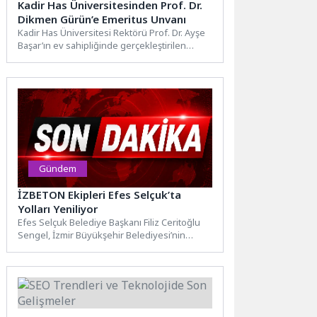
Kadir Has Üniversitesinden Prof. Dr.
Dikmen Gürün’e Emeritus Unvanı
Kadir Has Üniversitesi Rektörü Prof. Dr. Ayşe
Başar’ın ev sahipliğinde gerçekleştirilen
törene sanat, cemiyet ve...
Gündem
İZBETON Ekipleri Efes Selçuk’ta
Yolları Yeniliyor
Efes Selçuk Belediye Başkanı Filiz Ceritoğlu
Sengel, İzmir Büyükşehir Belediyesi’nin
ilçede yıllardır beklenen yol çalışmalarını...