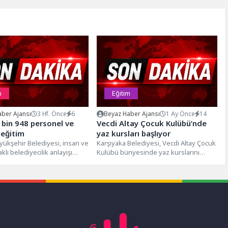
m
Eğitim
ber Ajansı
3 Hf. Önce
6
Beyaz Haber Ajansı
1 Ay Önce
14
 bin 948 personel ve
Vecdi Altay Çocuk Kulübü’nde
 eğitim
yaz kursları başlıyor
yükşehir Belediyesi, insan ve
Karşıyaka Belediyesi, Vecdi Altay Çocuk
lı belediyecilik anlayışı
Kulübü bünyesinde yaz kurslarını
nda eğitim faaliyetlerini
başlatıyor. 8 ayrı branşta verilecek
ürdürüyor. Bu...
eğitimlerle...