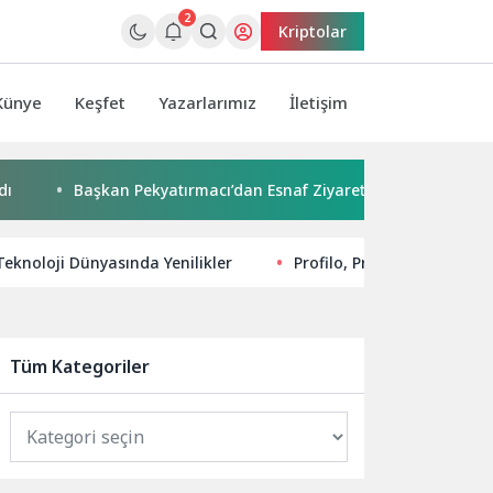
2
Kriptolar
Künye
Keşfet
Yazarlarımız
İletişim
Başkan Pekyatırmacı’dan Esnaf Ziyareti
Çocuklar boyadı,
Teknoloji Dünyasında Yenilikler
Profilo, Pratik Çözümleri 
Tüm Kategoriler