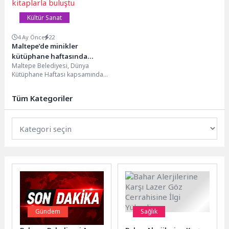
Kültür Sanat
4 Ay Önce
22
Maltepe’de minikler
kütüphane haftasında
Maltepe Belediyesi, Dünya
kitaplarla buluştu
Kütüphane Haftası kapsamında
anaokulu öğrencilerini Yalvaç Ural
Çocuk Kütüphanesi ve Oyuncak
Tüm Kategoriler
Müzesi’nde...
Gündem
Sağlık