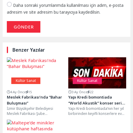
Daha sonraki yorumlarımda kullanılması için adım, e-posta
adresim ve site adresim bu tarayıcıya kaydedilsin.
GÖNDER
Benzer Yazılar
Kültür Sanat
Kültür Sanat
4 Ay Önce
15
3 Ay Önce
22
Meslek Fabrikası’nda “Bahar
Yapı Kredi bomontiada
Buluşması”
“World Akustik” konser serisi
İzmir Büyükşehir Belediyesi
Yapı Kredi bomontiada’nın her yıl
Gaye Su Akyol ile başlıyor!
Meslek Fabrikası Şube
birbirinden keyifli konserlere ev
Müdürlüğü; kursiyerleri, mezunları
sahipliği yapan “World Akustik”
ve iş dünyasını “Bahar Buluşması”
serisi, bu...
etkinliğinde...