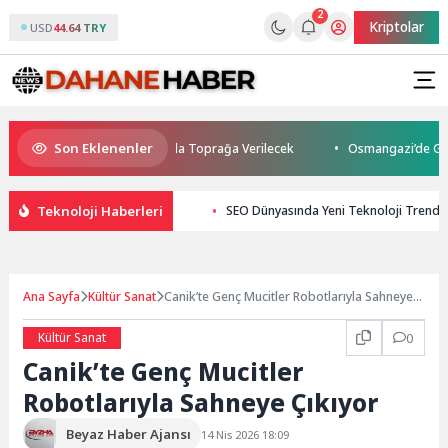
2
Kriptolar
USD
44.64 TRY
Son Eklenenler
aybetti: Kuzey Makedonya’da Toprağa Verilecek
Osmangazi’de Geleceği
Teknoloji Haberleri
SEO Dünyasında Yeni Teknoloji Trendle
Ana Sayfa
Kültür Sanat
Canik’te Genç Mucitler Robotlarıyla Sahneye
Çıkıyor
Kültür Sanat
0
Canik’te Genç Mucitler
Robotlarıyla Sahneye Çıkıyor
Beyaz Haber Ajansı
14 Nis 2026 18:09