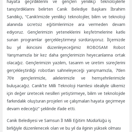
hayata geçirdiklerini ve gençleri yenilikçi teknolojilerle
tanıştırdıklarını belirten Canik Belediye Başkanı İbrahim
Sandıkçı, “Canik’imizde yenilikçi teknolojiler, bilim ve teknoloji
alanında ücretsiz eğitimlerimize ara vermeden devam
ediyoruz. Gençlerimizin yeteneklerini keşfetmelerine katkı
sunan programlar gerçekleştirmeyi sürdürüyoruz. İlçemizde
bu yıl ikincisini düzenleyeceğimiz ROBOSAM Robot
Yarışmamızla bir kez daha gençlerimizin heyecanlarına ortak
olacağız. Gençlerimizin yazılım, tasarım ve üretim süreçlerini
gerçekleştirdiği robotları sahneleyeceği yarışmamızla, 7’den
70’e gençlerimizle, ailelerimizle ve hemşehrilerimizle
buluşacağız. Canik’te Milli Teknoloji Hamlesi idealiyle ülkemiz
için değer üretecek nesilleri yetiştirmeye, bilim ve teknolojide
farkındalık oluşturan projeleri ve çalışmaları hayata geçirmeye
devam edeceğiz” şeklinde ifade etti.
Canik Belediyesi ve Samsun İl Milli Eğitim Müdürlüğü iş
birliğiyle düzenlenecek olan ve bu yıl da ilginin yüksek olması