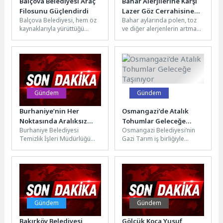
Balçova Belediyesi Araç
Bahar Alerjilerine Karşı
Filosunu Güçlendirdi
Lazer Göz Cerrahisine
Balçova Belediyesi, hem öz
Bahar aylarında polen, toz
İlgi Yükseliyor
kaynaklarıyla yürüttüğü
ve diğer alerjenlerin artması,
yatırımlar hem de kamu
kontakt lens kullanıcıları için
kurumlarıyla kurduğu iş
ciddi rahatsızlıklara yol...
birlikleri sayesinde...
Gündem
Gündem
Burhaniye’nin Her
Osmangazi’de Atalık
Noktasında Aralıksız
Tohumlar Geleceğe
Burhaniye Belediyesi
Osmangazi Belediyesi’nin
Temizlik Mesaisi
Taşınıyor
Temizlik İşleri Müdürlüğü
Gazi Tarım iş birliğiyle
ekipleri, ilçe genelinde
düzenlediği Tohum Takas
merkez ve kırsal
Şenliği’nde 40 bin paket
mahallelerde yürüttüğü
yerel ve...
kapsamlı temizlik...
Gündem
Gündem
Bakırköy Belediyesi
Gölcük Koca Yusuf