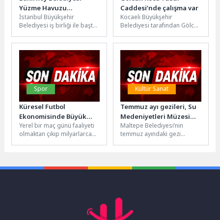
Yüzme Havuzu
Caddesi’nde çalışma var
İstanbul Büyükşehir
Kocaeli Büyükşehir
Yenilenen Yüzüyle Açıldı
Belediyesi iş birliği ile baştan
Belediyesi tarafından Gölcük
sona yenilenen Bakırköy
Çiftlik Mahallesi Koca Yusuf
Belediyesi yüzme havuzu,
Caddesi’nde
modern altyapısı...
gerçekleştirilecek üstyapı
çalışmaları nedeniyle 6...
Spor
Kültür Sanat
Küresel Futbol
Temmuz ayı gezileri, Su
Ekonomisinde Büyük
Medeniyetleri Müzesi
Yerel bir maç günü faaliyeti
Maltepe Belediyesi’nin
Dönüşüm!
ziyaretiyle başladı
olmaktan çıkıp milyarlarca
temmuz ayındaki gezi
avroluk küresel bir
programının ilk rotasında
endüstriye dönüşen futbol,
1800'lü yılların sonuna
bugün...
doğru İstanbullulara ilk
basınçlı...