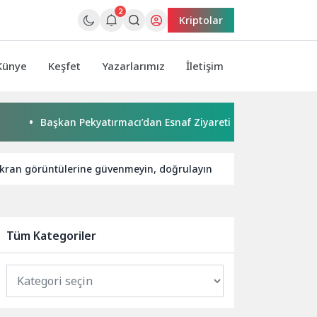
2
Kriptolar
Künye
Keşfet
Yazarlarımız
İletişim
Başkan Pekyatırmacı’dan Esnaf Ziyareti
Çocuklar boyadı,
kran görüntülerine güvenmeyin, doğrulayın
Teknosel’e Sa
Tüm Kategoriler