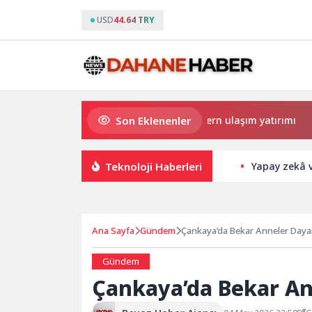
USD
44.64 TRY
Son Eklenenler
Büyükşehir’den Darıca’ya modern ulaşım yatırımı
Ha
Teknoloji Haberleri
Yapay zekâ ve
Ana Sayfa
Gündem
Çankaya’da Bekar Anneler Day
Gündem
Çankaya’da Bekar A