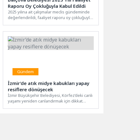
Raporu Oy Çokluğuyla Kabul Edildi
2025 yılına ait çalışmalar meclis gündeminde
değerlendirildi, faaliyet raporu oy çokluğuyla
kabul edildiBalçova Belediyesi Nisan...
Gündem
İzmir’de atık midye kabukları yapay
resiflere dönüşecek
İzmir Büyükşehir Belediyesi, Körfez’deki canlı
yaşamı yeniden canlandırmak için dikkat
çeken bir projeyi hayata geçiriyor....