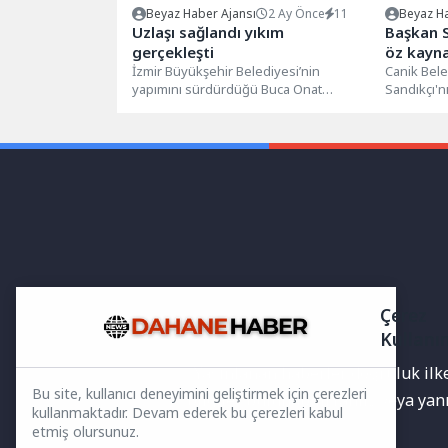
Beyaz Haber Ajansı
2 Ay Önce
11
Beyaz Ha
Uzlaşı sağlandı yıkım
Başkan S
gerçekleşti
öz kayna
İzmir Büyükşehir Belediyesi’nin
imza atı
Canik Bele
yapımını sürdürdüğü Buca Onat
Sandıkçı'n
Tüneli’nin etkileşim alanında kalan ve
Belediye Me
gelen şikayetler ile...
Toplantısı 
Çerez
Kullanı
Yayınlanan haberler doğruluk ilkes
Bu site, kullanıcı deneyimini geliştirmek için çerezleri
bilgiler bulunabilir.Yanlış veya ya
kullanmaktadır. Devam ederek bu çerezleri kabul
etmiş olursunuz.