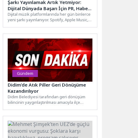
Şarkı Yayınlamak Artık Yetmiyor:
Dijital Dünyada Başarı İçin PR, Haber
Çalışmaları ve YouTube Reklamları
Dijital müzik platformlarında her gün binlerce
yeni şarkı yayınlanıyor. Spotify, Apple Music,
Öne Çıkıyor
YouTube Music ve...
Gündem
Didim’de Atık Piller Geri Dönüşüme
Kazandırılıyor
Didim Belediyesi tarafından geri dönüşüm
bilincinin yaygınlaştırılması amacıyla ilçe
genelindeki birçok noktaya atık pil kutuları...