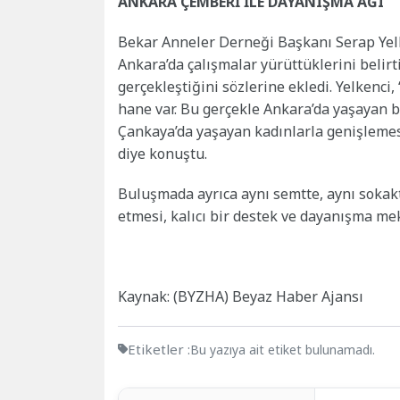
ANKARA ÇEMBERİ İLE DAYANIŞMA AĞI
Bekar Anneler Derneği Başkanı Serap Yelke
Ankara’da çalışmalar yürüttüklerini belirt
gerçekleştiğini sözlerine ekledi. Yelkenci
hane var. Bu gerçekle Ankara’da yaşayan 
Çankaya’da yaşayan kadınlarla genişlemesi
diye konuştu.
Buluşmada ayrıca aynı semtte, aynı sokakt
etmesi, kalıcı bir destek ve dayanışma m
Kaynak: (BYZHA) Beyaz Haber Ajansı
Etiketler :
Bu yazıya ait etiket bulunamadı.