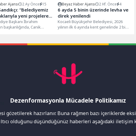
ber Ajansı
2 Ay Önce
15
Beyaz Haber Ajansı
2 Hf. Önce
4
andıkçı: “Belediyemiz
6 ayda 5 binin üzerinde levha ve
klarıyla yeni projelere
direk yenilendi
yoruz”
diye Başkanı İbrahim
Kocaeli Büyükşehir Belediyesi, 2026
ın başkanlığında, Canik
yılının ilk 6 ayında kent genelinde 2 bin
clisi Haziran Ayı Açılış
trafik levhası direğini...
gerçekleşti.Canik Belediye...
Dezenformasyonla Mücadele Politikamız
mı
i gözetilerek hazırlanır. Buna rağmen bazı içeriklerde eksik
nıltıcı olduğunu düşündüğünüz haberleri aşağıdaki iletişim k