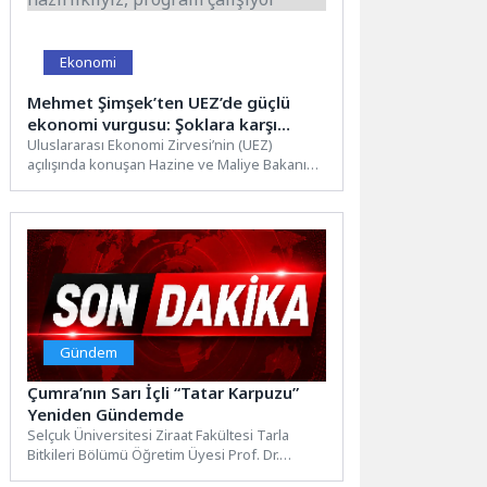
Ekonomi
Mehmet Şimşek’ten UEZ’de güçlü
ekonomi vurgusu: Şoklara karşı
hazırlıklıyız, program çalışıyor
Uluslararası Ekonomi Zirvesi’nin (UEZ)
açılışında konuşan Hazine ve Maliye Bakanı
Mehmet Şimşek, İran savaşının ülke
ekonomisine etkilerine...
Gündem
Çumra’nın Sarı İçli “Tatar Karpuzu”
Yeniden Gündemde
Selçuk Üniversitesi Ziraat Fakültesi Tarla
Bitkileri Bölümü Öğretim Üyesi Prof. Dr.
Ramazan Acar, Çumra’nın Fethiye...