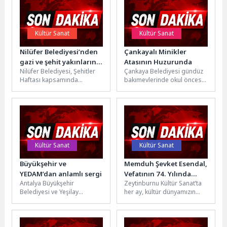
Kültür Sanat
Kültür Sanat
Nilüfer Belediyesi’nden
Çankayalı Minikler
gazi ve şehit yakınlarına
Atasının Huzurunda
Nilüfer Belediyesi, Şehitler
Çankaya Belediyesi gündüz
vefa
Haftası kapsamında
bakımevlerinde okul öncesi
Mihraplı Şehitlik
eğitimi alan minikler,
Yerleşkesi’nde bulunan gazi
ilköğretime ilk adımlarını
ve şehit yakınları derneklerini
atmadan önce
ziyaret...
Cumhuriyetimizin...
Kültür Sanat
Kültür Sanat
Büyükşehir ve
Memduh Şevket Esendal,
YEDAM’dan anlamlı sergi
Vefatının 74. Yılında
Antalya Büyükşehir
Zeytinburnu Kültür Sanat’ta
Zeytinburnu Kültür
Belediyesi ve Yeşilay
her ay, kültür dünyamızın
Sanat’ta Anılıyor!
Danışmanlık Merkezi
önemli isimleri hatırlanıyor.
(YEDAM) iş birliği
Edebiyat tarihimizin en
kapsamında, bağımlılıkla
önemli yazarlarından...
mücadele eden bireylere...