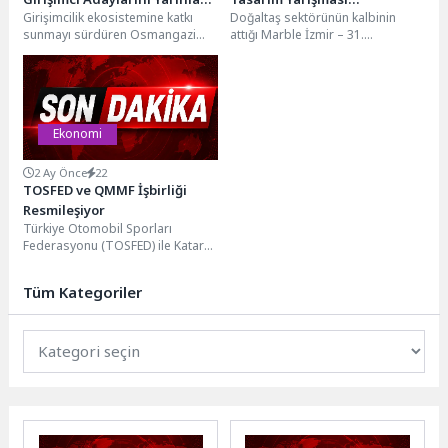
Girişimcilik ekosistemine katkı
Doğaltaş sektörünün kalbinin
Hazırlıyor
sonuçlandı
sunmayı sürdüren Osmangazi
attığı Marble İzmir – 31.
Belediyesi, 72 saate çıkarılan
Uluslararası Doğaltaş ve
kapsamlı bir eğitim programıyla
Teknolojileri Fuarı’nda, bu yıl...
kursiyerlere...
Ekonomi
2 Ay Önce
22
TOSFED ve QMMF İşbirliği
Resmileşiyor
Türkiye Otomobil Sporları
Federasyonu (TOSFED) ile Katar
Otomobil ve Motosiklet
Federasyonu (QMMF) arasında,
Tüm Kategoriler
18 Haziran...