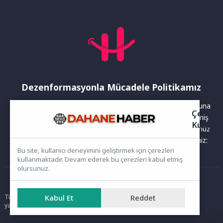
Dezenformasyonla Mücadele Politikamız
Yayınlanan haberler doğruluk ilkesi gözetilerek hazırlanır. Buna
Çerez
rağmen bazı içeriklerde eksik, hatalı veya güncelliğini yitirmiş
Kullanı
bilgiler bulunabilir.Yanlış veya yanıltıcı olduğunu düşündüğünüz
haberleri aşağıdaki iletişim kanallarından bize bildirebilirsiniz:
Bu site, kullanıcı deneyimini geliştirmek için çerezleri
kullanmaktadır. Devam ederek bu çerezleri kabul etmiş
olursunuz.
Ana Sayfa
Tüm hakları saklıdır. Sitede yer alan içerikler izinsiz kopyalanamaz,
Kabul Et
Reddet
yayımlanamaz ve kullanılamaz.