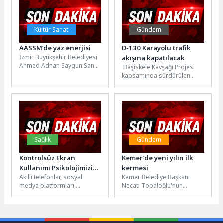
Kültür Sanat
Gündem
AASSM’de yaz enerjisi
D-130 Karayolu trafik
İzmir Büyükşehir Belediyesi
akışına kapatılacak
Ahmed Adnan Saygun Sanat
Başiskele Kavşağı Projesi
Merkezi (AASSM), haziran
kapsamında sürdürülen
ayında da kültür ve sanatın...
köprü imalatı çalışmaları
nedeni ile D-130 Karayolu
İzmit ve Gölcük...
Sağlık
Gündem
Kontrolsüz Ekran
Kemer’de yeni yılın ilk
Kullanımı Psikolojimizi
kermesi
Akıllı telefonlar, sosyal
Kemer Belediye Başkanı
Nasıl Etkiliyor?
medya platformları,
Necati Topaloğlu'nun
çevrimiçi oyunlar ve sanal
öncülüğünde yürütülen
bahis sistemleri; bilgiye
sosyal projeler kapsamında
erişimi, eğlenceyi ve...
düzenlenen ‘Üreten Ev
Hanımları Kermesi'nin...