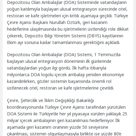
Depozitosu Olan Ambalajlar (DOA) Sisteminde vatandaşların
yoğun katılımıyla başlayan ulusal entegrasyon sürecinde otel,
restoran ve kafe işletmeleri için kritik aşamaya geçildi. Türkiye
Çevre Ajansı Başkanı Nurullah Öztürk, geri kazanım
hedeflerine ulaşılmasında bu işletmelerin üstlendiği role dikkat
çekerek, Depozito Bilgi Yönetim Sistemi (DBYS) kayıtlarının
Ekim ayı sonuna kadar tamamlanması gerektiğini açıkladı.
Depozitosu Olan Ambalajlar (DOA) Sistemi, 1 Temmuz’da
başlayan ulusal entegrasyon döneminin ilk günlerinde
vatandaşlardan yoğun ilgi gördü. İlk hafta itibarıyla
milyonlarca DOA logolu içecek ambalajı yeniden ekonomiye
kazandırılırken, gözler sistemin başarısında önemli rol
üstlenecek otel, restoran ve kafe işletmelerine çevrildi.
Çevre, Şehircilik ve İklim Değişikliği Bakanlığı
koordinasyonunda Türkiye Çevre Ajansı tarafından yürütülen
DOA Sistemi ile Türkiye’de her yıl piyasaya sürülen yaklaşık 25
milyar içecek ambalajının geri kazanılması hedefleniyor. İlk
aşamada geri kazanım oranının yüzde 50 seviyesine
çıkarılması, sistemin olgunlaşmasıyla birlikte ise yüzde 80’e