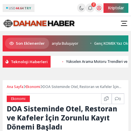
2
Kriptolar
USD
44.64 TRY
Son Eklenenler
n Sönmez TESAK’ta Okurlarıyla Buluşuyor
Genç KOMEK Yaz Okulu Öğrenc
Teknoloji Haberleri
Yükselen Arama Motoru Trendleri ve T
Ana Sayfa
Ekonomi
DOA Sisteminde Otel, Restoran ve Kafeler İçin
Zorunlu Kayıt Dönemi Başladı
Ekonomi
0
DOA Sisteminde Otel, Restoran
ve Kafeler İçin Zorunlu Kayıt
Dönemi Başladı