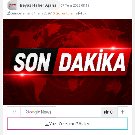
Beyaz Haber Ajansı
07 Tem 2026 08:19
Güncelleme: 07 Tem 2026
10 Görüntüleme
4 dk.
0
Yazı Özetini Göster