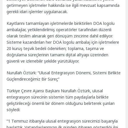
getirmeyen işletmeler hakkında ise ilgili mevzuat kapsamında
gerekli idari işlemler uygulanacak.
Kayıtlarını tamamlayan işletmelerde biriktirilen DOA logolu
ambalajlar, yetkilendirilmiş operatörler tarafından düzenli
olarak teslim alınarak geri dönüşüm zincirine dahil ediliyor.
Sisteme kazandırılan her DOA logolu ambalaj için işletmelere
20 kuruş teşvik bedeli ödenirken; toplama, taşıma ve
doğrulama süreçlerinin tamamı dijital altyapı üzerinden
güvenli ve izlenebilir şekilde yürütülüyor.
Nurullah Öztürk: “Ulusal Entegrasyon Dönemi, Sistemi Birlikte
Güçlendireceğimiz Bir Süreç”
Türkiye Çevre Ajansı Başkanı Nurullah Öztürk, ulusal
entegrasyon sürecinin sistemin tüm paydaşlarla birlikte
geliştirileceği önemli bir dönem olduğunu belirterek şunları
söyledi:
“1 Temmuz itibarıyla ulusal entegrasyon sürecimizi başarıyla
başlattık. Vatandaşlarımızın ilk günden itibaren gösterdiği ilgi,