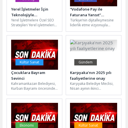
Yerel İşletmeler İçin
“Vodafone Pay ile
Teknolojiyle
Faturana Yansıt”
Yerel İşletmelere Özel SEO
Türkiye’nin dijitalleşmesine
Güçlendirilmiş SEO
Ekosistemine Pazarama
Stratejileri Yerel işletmelerin
liderlik etme vizyonuyla
Stratejileri
da Eklendi
dijital pazarda var
faaliyet
olabilmeleri ve potansiyel
gösteren Vodafone, yeni
müşterilere daha...
nesil mobil cüzdan
uygulaması Vodafone Pay ve
Vodafone...
Kültür Sanat
Gündem
Çocuklara Bayram
Karşıyaka’nın 2025 yılı
Sevinci
faaliyetlerine onay
Kahramankazan Belediyesi,
Karşıyaka Belediye Meclisi,
Kurban Bayramı öncesinde
Nisan ayının ikinci
ihtiyaç sahibi çocuklara
toplantısında 2025 Mali Yılı
yönelik anlamlı bir destek
Faaliyet Raporu’nu
çalışması
onayladı. Hayata geçirdikleri
gerçekleştirdi.Sosyal
projelere...
Hizmetler...
Ekonomi
Kültür Sanat