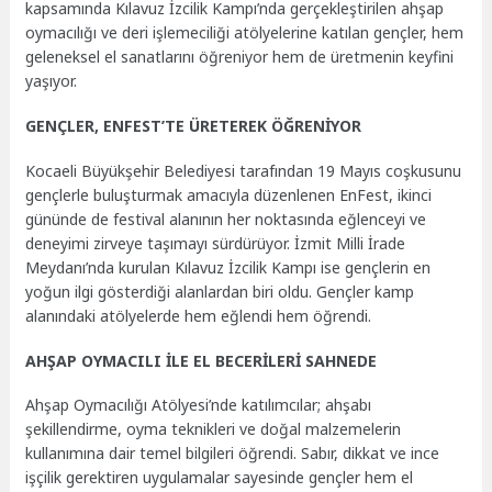
kapsamında Kılavuz İzcilik Kampı’nda gerçekleştirilen ahşap
oymacılığı ve deri işlemeciliği atölyelerine katılan gençler, hem
geleneksel el sanatlarını öğreniyor hem de üretmenin keyfini
yaşıyor.
GENÇLER, ENFEST’TE ÜRETEREK ÖĞRENİYOR
Kocaeli Büyükşehir Belediyesi tarafından 19 Mayıs coşkusunu
gençlerle buluşturmak amacıyla düzenlenen EnFest, ikinci
gününde de festival alanının her noktasında eğlenceyi ve
deneyimi zirveye taşımayı sürdürüyor. İzmit Milli İrade
Meydanı’nda kurulan Kılavuz İzcilik Kampı ise gençlerin en
yoğun ilgi gösterdiği alanlardan biri oldu. Gençler kamp
alanındaki atölyelerde hem eğlendi hem öğrendi.
AHŞAP OYMACILI İLE EL BECERİLERİ SAHNEDE
Ahşap Oymacılığı Atölyesi’nde katılımcılar; ahşabı
şekillendirme, oyma teknikleri ve doğal malzemelerin
kullanımına dair temel bilgileri öğrendi. Sabır, dikkat ve ince
işçilik gerektiren uygulamalar sayesinde gençler hem el