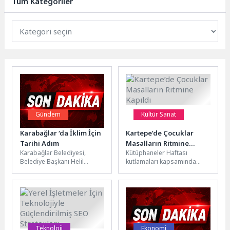
Tüm Kategoriler
boyunca...
Gündem
Kültür Sanat
Karabağlar ‘da İklim İçin
Kartepe’de Çocuklar
Tarihi Adım
Masalların Ritmine
Karabağlar Belediyesi,
Kütüphaneler Haftası
Kapıldı
Belediye Başkanı Helil
kutlamaları kapsamında
Kınay’ın Başkanlar
Kartepe Belediyesi İlçe Halk
Sözleşmesi’ne (Covenant of
Kütüphanesi, kapılarını minik
Mayors) imza atmasıyla
okurlar için araladı. Okul...
başlatılan Sürdürülebilir...
Teknoloji
Ekonomi