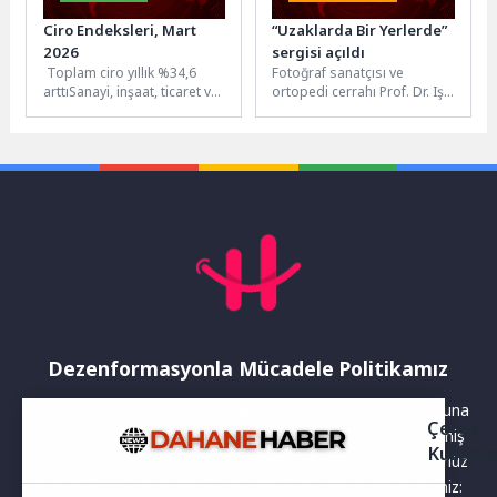
Ciro Endeksleri, Mart
“Uzaklarda Bir Yerlerde”
2026
sergisi açıldı
Toplam ciro yıllık %34,6
Fotoğraf sanatçısı ve
arttıSanayi, inşaat, ticaret ve
ortopedi cerrahı Prof. Dr. Işık
hizmet sektörleri
Akgün’ün 12 ülkede çektiği
toplamında ciro endeksi
34 fotoğraftan oluşan...
(2021=100), 2026...
Dezenformasyonla Mücadele Politikamız
Yayınlanan haberler doğruluk ilkesi gözetilerek hazırlanır. Buna
Çerez
rağmen bazı içeriklerde eksik, hatalı veya güncelliğini yitirmiş
Kullanı
bilgiler bulunabilir.Yanlış veya yanıltıcı olduğunu düşündüğünüz
haberleri aşağıdaki iletişim kanallarından bize bildirebilirsiniz: