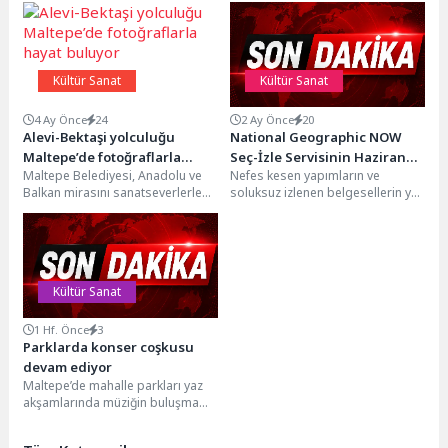
Kültür Sanat
Kültür Sanat
4 Ay Önce
24
2 Ay Önce
20
Alevi-Bektaşi yolculuğu
National Geographic NOW
Maltepe’de fotoğraflarla
Seç-İzle Servisinin Haziran
Maltepe Belediyesi, Anadolu ve
Nefes kesen yapımların ve
hayat buluyor
Ayı Teması ‘Popüler Bilim’!
Balkan mirasını sanatseverlerle
soluksuz izlenen belgesellerin yer
buluşturmaya devam ediyor.
aldığı, National Geographic’in
Belgesel yönetmeni ve öğretim
zengin arşivini her ay...
görevlisi...
Kültür Sanat
1 Hf. Önce
3
Parklarda konser coşkusu
devam ediyor
Maltepe’de mahalle parkları yaz
akşamlarında müziğin buluşma
noktası olmaya devam ediyor.
Maltepe Belediyesi'nin yaz