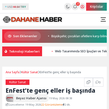
2
Kriptolar
USD
44.64 TRY
Son Eklenenler
t Başkan Büyükakın’dan
Büyükşehir, çocukları afetlere karşı bilinçlendi
Teknoloji Haberleri
Web Tasarımında SEO İpuçları ve Tekno
Ana Sayfa
Kültür Sanat
EnFest’te genç eller iş başında
Kültür Sanat
0
EnFest’te genç eller iş başında
Beyaz Haber Ajansı
19 May 2026 08:38
Güncelleme: 19 May 2026
22 Görüntüleme
2 dk.