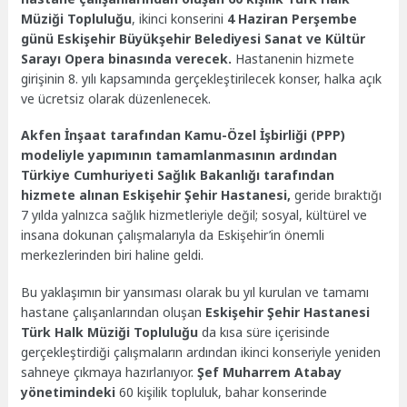
Müziği Topluluğu
, ikinci konserini
4 Haziran Perşembe
günü Eskişehir Büyükşehir Belediyesi Sanat ve Kültür
Sarayı Opera binasında verecek.
Hastanenin hizmete
girişinin 8. yılı kapsamında gerçekleştirilecek konser, halka açık
ve ücretsiz olarak düzenlenecek.
Akfen İnşaat tarafından Kamu-Özel İşbirliği (PPP)
modeliyle yapımının tamamlanmasının ardından
Türkiye Cumhuriyeti Sağlık Bakanlığı tarafından
hizmete alınan Eskişehir Şehir Hastanesi,
geride bıraktığı
7 yılda yalnızca sağlık hizmetleriyle değil; sosyal, kültürel ve
insana dokunan çalışmalarıyla da Eskişehir’in önemli
merkezlerinden biri haline geldi.
Bu yaklaşımın bir yansıması olarak bu yıl kurulan ve tamamı
hastane çalışanlarından oluşan
Eskişehir Şehir Hastanesi
Türk Halk Müziği Topluluğu
da kısa süre içerisinde
gerçekleştirdiği çalışmaların ardından ikinci konseriyle yeniden
sahneye çıkmaya hazırlanıyor.
Şef Muharrem Atabay
yönetimindeki
60 kişilik topluluk, bahar konserinde