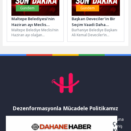
Gündem
Gündem
Maltepe Belediyesi’nin
Başkan Deveciler’in Bir
Haziran ayı Meclis
Seçim Vaadi Daha
Maltepe Belediye Meclisi’nin
Burhaniye Belediye Başkanı
toplantıları sona erdi
Hayata Geçiyor:
Haziran ayı olağan
Ali Kemal Deveciler’in
Bahçelievler Pazar Yeri
toplantıları yapıldı. Maltepe
geçtiğimiz seçim döneminde
Yenileniyor
Belediye Meclisi Birinci
kamuoyuyla paylaştığı
Başkan Vekili Nimet...
projeler arasında yer alan...
Dezenformasyonla Mücadele Politikamız
Yayınlanan haberler doğruluk ilkesi gözetilerek hazırlanır. Buna
Çerez
rağmen bazı içeriklerde eksik, hatalı veya güncelliğini yitirmiş
Kullanı