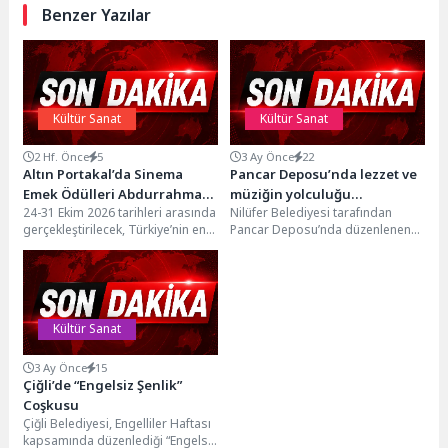
Benzer Yazılar
Kültür Sanat
Kültür Sanat
2 Hf. Önce
5
3 Ay Önce
22
Altın Portakal’da Sinema
Pancar Deposu’nda lezzet ve
Emek Ödülleri Abdurrahman
müziğin yolculuğu
24-31 Ekim 2026 tarihleri arasında
Nilüfer Belediyesi tarafından
Keskiner ve Suzan Kardeş’e
tamamlandı
gerçekleştirilecek, Türkiye’nin en
Pancar Deposu’nda düzenlenen
Verilecek!
köklü film festivali Uluslararası
ve 8 ay boyunca yemek ile müziğin
Antalya Altın Portakal Film...
bağını sahneye...
Kültür Sanat
3 Ay Önce
15
Çiğli’de “Engelsiz Şenlik”
Coşkusu
Çiğli Belediyesi, Engelliler Haftası
kapsamında düzenlediği “Engelsiz