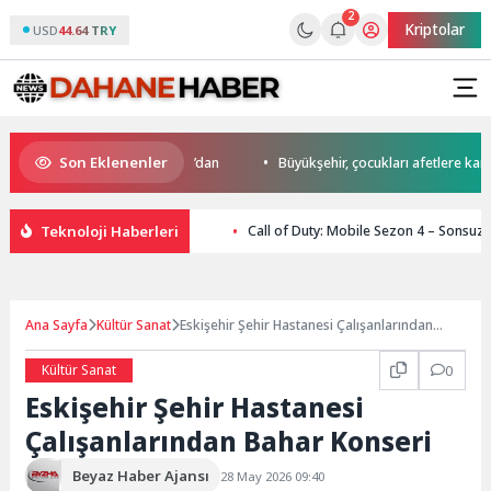
2
Kriptolar
USD
44.64 TRY
Son Eklenenler
da start Başkan Büyükakın’dan
Büyükşehir, çocukları afetlere karşı bili
Teknoloji Haberleri
Call of Duty: Mobile Sezon 4 – Sonsuz
Ana Sayfa
Kültür Sanat
Eskişehir Şehir Hastanesi Çalışanlarından
Bahar Konseri
Kültür Sanat
0
Eskişehir Şehir Hastanesi
Çalışanlarından Bahar Konseri
Beyaz Haber Ajansı
28 May 2026 09:40