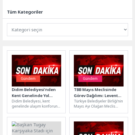
Şenlik” etkinliğinde Türkiye
Zihinsel Yetersiz Çocukları
Tüm Kategoriler
Yetiştirme ve...
Gündem
Gündem
Didim Belediyesi’nden
TBB Mayıs Meclisinde
Kent Genelinde Yol
Görev Dağılımı: Levent
Didim Belediyesi, kent
Türkiye Belediyeler Birliği’nin
Bakım ve Onarım
Koç Güven Tazeledi
genelinde ulaşım konforunu
Mayıs Ayı Olağan Meclis
Çalışması
ve güvenliğini artırmak
Toplantısı, yeni başkanın
amacıyla yol bakım ve
yanı sıra meclis başkanlık
onarım çalışmalarını...
divanı,...