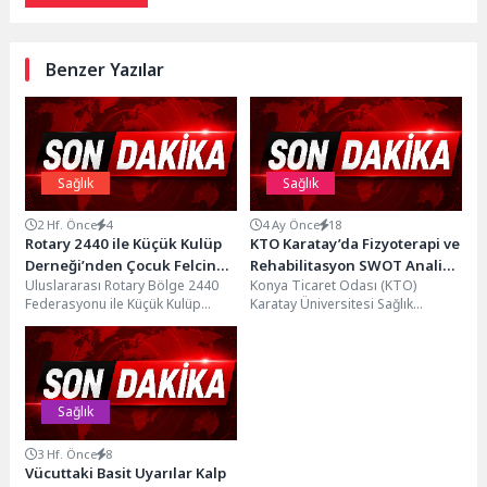
Benzer Yazılar
Sağlık
Sağlık
2 Hf. Önce
4
4 Ay Önce
18
Rotary 2440 ile Küçük Kulüp
KTO Karatay’da Fizyoterapi ve
Derneği’nden Çocuk Felcine
Rehabilitasyon SWOT Analizi
Uluslararası Rotary Bölge 2440
Konya Ticaret Odası (KTO)
Karşı Örnek İşbirliği
Çalıştayı Gerçekleştirildi
Federasyonu ile Küçük Kulüp
Karatay Üniversitesi Sağlık
Derneği, Rotary'nin dünyada
Bilimleri Fakültesi Fizyoterapi ve
sürdürdüğü çocuk felciyle
Rehabilitasyon Bölümü
mücadele...
tarafından, bölümün...
Sağlık
3 Hf. Önce
8
Vücuttaki Basit Uyarılar Kalp