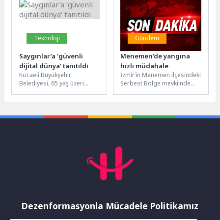
tarihinde oynanan...
Teknoloji
Gündem
Saygınlar’a ‘güvenli
Menemen’de yangına
dijital dünya’ tanıtıldı
hızlı müdahale
Kocaeli Büyükşehir
İzmir’in Menemen ilçesindeki
Belediyesi, 65 yaş üzeri
Serbest Bölge mevkiinde
vatandaşlara yönelik
çıkan ot yangını, rüzgarın
çalışmalarını aralıksız
etkisiyle kısa sürede
sürdürüyor. Bu kapsamda
büyüyerek sanayi...
Büyükşehir’e bağlı...
Dezenformasyonla Mücadele Politikamız