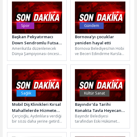
kapsamında...
Spor
Gündem
Başkan Pekyatırmacı
Bornova’yı çocuklar
Down Sendromlu Futsal
yeniden hayal etti
Amerika’da düzenlenecek
Bornova Belediyesi’nin Hobi
Millî Takımı ile Bir Araya
Dünya Şampiyonası öncesi
ve Beceri Edindirme Kursları
Geldi
son hazırlık kampını
kapsamında düzenlenen
Konya’da tamamlayan Down
“Bornova Hayal Atlası
Sendromlu Futsal Milli
Fotoğraf ve İllüstrasyon...
Takımı,...
Sağlık
Kültür Sanat
Mobil Diş Klinikleri Kırsal
Bayındır’da Tarihi
Mahallelerde Hizmete
Konakta Tavla Heyecanı
Çerçioğlu, Aydınlılara verdiği
Bayındır Belediyesi
Başladı
Sona Erdi
bir sözü daha yerine getirdi.
tarafından Eski Hükümet
Sağlık hizmetlerini kentin her
Konağı'nın tarihi
bir noktasında
atmosferinde düzenlenen
vatandaşların...
tavla turnuvası, 14 Haziran