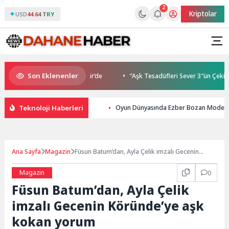
2
Kriptolar
USD
44.64 TRY
Son Eklenenler
 Buluşmaları gençleri İzmir’de
“Aşk Tesadüfleri Sever 3″ün Çekimleri
Teknoloji Haberleri
Oyun Dünyasında Ezber Bozan Model: 
Ana Sayfa
Magazin
Füsun Batum’dan, Ayla Çelik imzalı Gecenin
Köründe’ye aşk kokan yorum
Magazin
0
Füsun Batum’dan, Ayla Çelik
imzalı Gecenin Köründe’ye aşk
kokan yorum