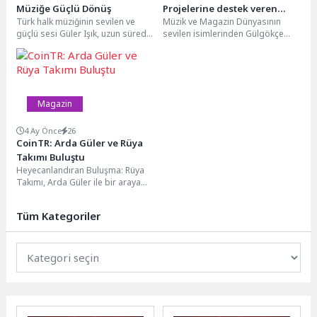
Müziğe Güçlü Dönüş
Projelerine destek veren
Türk halk müziğinin sevilen ve
Müzik ve Magazin Dünyasının
sanatçısı Gül Gökçe Korkmaz
güçlü sesi Güler Işık, uzun süredir
sevilen isimlerinden Gülgökçe
verdiği zorlu sağlık
Korkmaz, bu yıl ikincisi
mücadelesinin...
düzenlenen Per Medya
Organizasyonunda...
Magazin
4 Ay Önce
26
CoinTR: Arda Güler ve Rüya
Takımı Buluştu
Heyecanlandıran Buluşma: Rüya
Takımı, Arda Güler ile bir araya
geldi"Kriptonun Güvenli Noktası"
vizyonuyla hareket eden...
Tüm Kategoriler