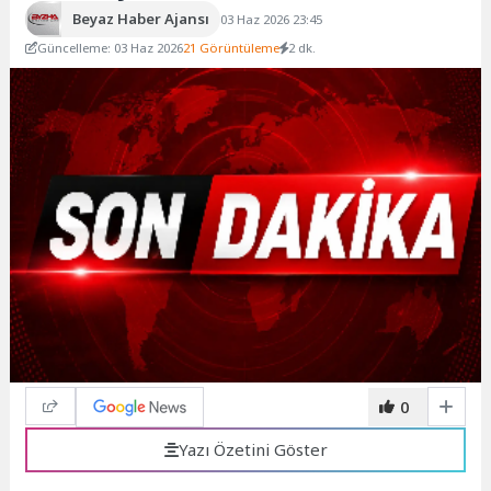
Beyaz Haber Ajansı
03 Haz 2026 23:45
Güncelleme: 03 Haz 2026
21 Görüntüleme
2 dk.
0
Yazı Özetini Göster