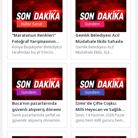
Kültür Sanat
Gündem
“Maratonun Renkleri”
Gemlik Belediyesi Acil
Fotoğraf Yarışmasının
Müdahale Ekibi Sahada
Konya Büyükşehir Belediyesi
Gemlik Belediyesi Acil
Kazananları Belli Oldu
tarafından bu yıl 5’incisi
Müdahale Ekibi, ilçe
gerçekleştirilen Uluslararası
genelinde ihtiyaç duyulan
Konya Yarı Maratonu
noktalarda çalışmalarını
kapsamında düzenlenen
aralıksız sürdürüyor.
“Maratonun...
Vatandaşlardan gelen...
Gündem
Gündem
Buca’nın pazarlarında
İzmir’de Çifte Coşku:
güvenli alışveriş dönemi
Milli Heyecan ve Sağlıklı
Semt pazarlarında şeffaf ve
İzmir, 14 Haziran 2026 Pazar
Yaşam Buluşması
güvenilir alışveriş dönemini
günü hem millî gururu hem
başlatan Buca Belediyesi’nin
de sağlıklı yaşam bilincini
tartı kontrol stantları,
bir...
vatandaşların alışverişlerini...