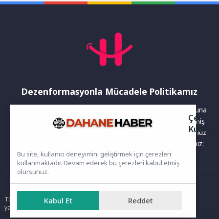
Dezenformasyonla Mücadele Politikamız
Yayınlanan haberler doğruluk ilkesi gözetilerek hazırlanır. Buna
Çerez
rağmen bazı içeriklerde eksik, hatalı veya güncelliğini yitirmiş
Kullanı
bilgiler bulunabilir.Yanlış veya yanıltıcı olduğunu düşündüğünüz
haberleri aşağıdaki iletişim kanallarından bize bildirebilirsiniz:
Bu site, kullanıcı deneyimini geliştirmek için çerezleri
kullanmaktadır. Devam ederek bu çerezleri kabul etmiş
olursunuz.
Ana Sayfa
Tüm hakları saklıdır. Sitede yer alan içerikler izinsiz kopyalanamaz,
Kabul Et
Reddet
yayımlanamaz ve kullanılamaz.