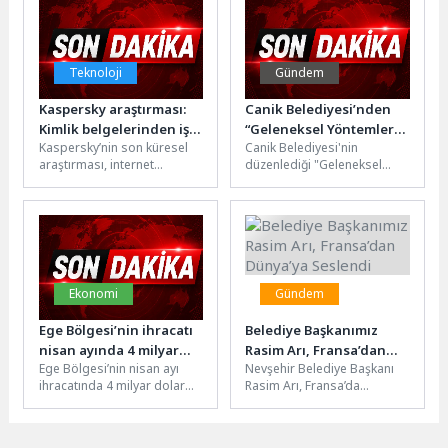
Teknoloji
Gündem
Kaspersky araştırması:
Canik Belediyesi’nden
Kimlik belgelerinden iş
“Geleneksel Yöntemlerle
Kaspersky’nin son küresel
Canik Belediyesi'nin
e-postalarına kadar
Kadim Şifanın İzinde”
araştırması, internet
düzenlediği "Geleneksel
akıllı telefonlarda
Konferansı
kullanım alışkanlıklarımızdaki
Yöntemlerle Kadim Şifanın
tutulan veriler arttıkça
dönüşümü gözler önüne
İzinde" konferansı
güvenlik ihtiyacı da
seriyor: Kullanıcıların %58’i
vatandaşların ilgisine sahne
büyüyor
artık internete...
oldu. Canik Belediyesi'nin...
Ekonomi
Gündem
Ege Bölgesi’nin ihracatı
Belediye Başkanımız
nisan ayında 4 milyar
Rasim Arı, Fransa’dan
Ege Bölgesi’nin nisan ayı
Nevşehir Belediye Başkanı
dolara dayandı
Dünya’ya Seslendi
ihracatında 4 milyar dolar
Rasim Arı, Fransa’da
barajının aşılmasına ramak
düzenlenen Avrupa Konseyi
kaldı.Ticaret Bakanlığı’nın
Yerel ve Bölgesel Yönetimler
faaliyet illerine...
Kongresi 50....