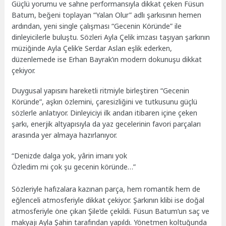
Güçlü yorumu ve sahne performansıyla dikkat çeken Füsun
Batum, beğeni toplayan “Yalan Olur” adlı şarkısının hemen
ardından, yeni single çalışması “Gecenin Köründe” ile
dinleyicilerle buluştu. Sözleri Ayla Çelik imzası taşıyan şarkının
müziğinde Ayla Çelik’e Serdar Aslan eşlik ederken,
düzenlemede ise Erhan Bayrak’ın modern dokunuşu dikkat
çekiyor.
Duygusal yapısını hareketli ritmiyle birleştiren “Gecenin
Köründe”, aşkın özlemini, çaresizliğini ve tutkusunu güçlü
sözlerle anlatıyor. Dinleyiciyi ilk andan itibaren içine çeken
şarkı, enerjik altyapısıyla da yaz gecelerinin favori parçaları
arasında yer almaya hazırlanıyor.
“Denizde dalga yok, yârin imanı yok
Özledim mi çok şu gecenin köründe…”
Sözleriyle hafızalara kazınan parça, hem romantik hem de
eğlenceli atmosferiyle dikkat çekiyor. Şarkının klibi ise doğal
atmosferiyle öne çıkan Şile’de çekildi. Füsun Batum’un saç ve
makyajı Ayla Şahin tarafından yapıldı. Yönetmen koltuğunda