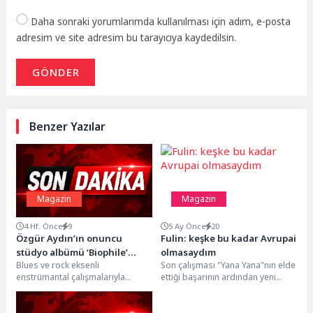
Daha sonraki yorumlarımda kullanılması için adım, e-posta
adresim ve site adresim bu tarayıcıya kaydedilsin.
GÖNDER
Benzer Yazılar
Magazin
Magazin
4 Hf. Önce
9
5 Ay Önce
20
Özgür Aydın’ın onuncu
Fulin: keşke bu kadar Avrupai
stüdyo albümü ‘Biophile’
olmasaydım
Blues ve rock eksenli
Son çalışması "Yana Yana"nın elde
yayınlandı
enstrümantal çalışmalarıyla
ettiği başarının ardından yeni
üretimini sürdüren Özgür Aydın,
şarkılar için düğmeye basan Fulin,
onuncu stüdyo albümü “Biophile”ı
müzik...
On...