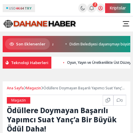
2
Kriptolar
USD
44.64 TRY
Son Eklenenler
a kupalar sahiplerini buldu
Didim Belediyesi dayanışmayı büyütüyor
Teknoloji Haberleri
Oyun, Yayın ve Üretkenlikte Üst Düzey
Ana Sayfa
Magazin
Ödüllere Doymayan Başarılı Yapımcı Suat Yanç’a
Bir Büyük Ödül Daha!
Magazin
0
Ödüllere Doymayan Başarılı
Yapımcı Suat Yanç’a Bir Büyük
Ödül Daha!