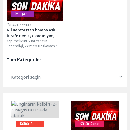
Magazin
1 Ay Önce
13
Nil Karataş’tan bomba aşk
itirafı: Ben aşk kadınıyım,
Yapımcılığını Suat Yanç'ın
ünlü bir sevgili istiyorum
üstlendiği, Zeynep Bozkaya'nın
sunumuyla NR1 Türk ekranlarında
izleyiciyle buluşan NR1 Magazin,
Tüm Kategoriler
bu...
Kültür Sanat
Kültür Sanat