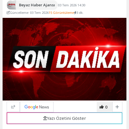
Beyaz Haber Ajansı
03 Tem 2026 14:30
Güncelleme: 03 Tem 2026
15 Görüntüleme
3 dk.
0
Yazı Özetini Göster