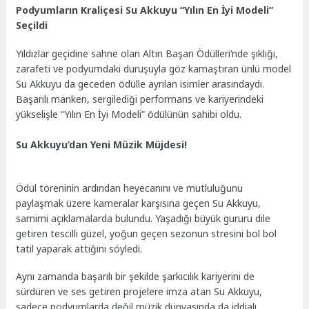
Podyumların Kraliçesi Su Akkuyu “Yılın En İyi Modeli”
Seçildi
Yıldızlar geçidine sahne olan Altın Başarı Ödülleri’nde şıklığı,
zarafeti ve podyumdaki duruşuyla göz kamaştıran ünlü model
Su Akkuyu da geceden ödülle ayrılan isimler arasındaydı.
Başarılı manken, sergilediği performans ve kariyerindeki
yükselişle “Yılın En İyi Modeli” ödülünün sahibi oldu.
Su Akkuyu’dan Yeni Müzik Müjdesi!
Ödül töreninin ardından heyecanını ve mutluluğunu
paylaşmak üzere kameralar karşısına geçen Su Akkuyu,
samimi açıklamalarda bulundu. Yaşadığı büyük gururu dile
getiren tescilli güzel, yoğun geçen sezonun stresini bol bol
tatil yaparak attığını söyledi.
Aynı zamanda başarılı bir şekilde şarkıcılık kariyerini de
sürdüren ve ses getiren projelere imza atan Su Akkuyu,
sadece podyumlarda değil müzik dünyasında da iddialı