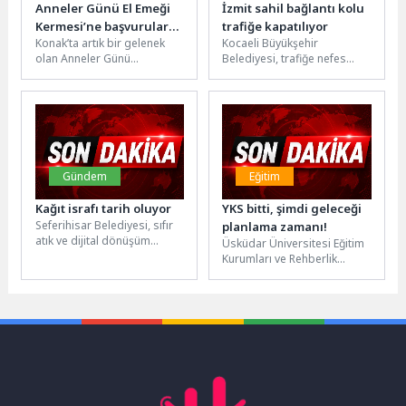
Anneler Günü El Emeği
İzmit sahil bağlantı kolu
Kermesi’ne başvurular
trafiğe kapatılıyor
Konak’ta artık bir gelenek
Kocaeli Büyükşehir
başladı
olan Anneler Günü
Belediyesi, trafiğe nefes
Kermesi’ne başvurular
aldıracak Başiskele Kavşağı
başladı. Anneler Günü’nünü
Projesi’nde önemli bir
el emeği hediyelerle...
aşamaya daha geçiyor.
Proje...
Gündem
Eğitim
Kağıt israfı tarih oluyor
YKS bitti, şimdi geleceği
Seferihisar Belediyesi, sıfır
planlama zamanı!
atık ve dijital dönüşüm
Üsküdar Üniversitesi Eğitim
alanında dikkat çeken bir
Kurumları ve Rehberlik
projeyi hayata geçirerek
Hizmetleri Yöneticisi Uzman
kamu...
Psikolojik Danışman Özgür
Akoğlan, 20-21 Haziran...