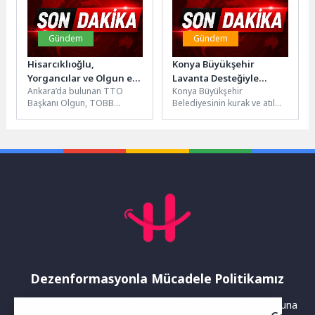
Gündem
Gündem
Hisarcıklıoğlu,
Konya Büyükşehir
Yorgancılar ve Olgun el
Lavanta Desteğiyle
Ankara’da bulunan TTO
Konya Büyükşehir
ele
Konya Ovasında Örnek
Başkanı Olgun, TOBB
Belediyesinin kurak ve atıl
Bir Dönüşüme Öncülük
Başkanı Hisarcıklıoğlu ve
alanların üretime
Ediyor
EBSO Başkanı ile el ele
kazandırılması, çiftçilerin
verdi....
katma değeri yüksek
alternatif ürünlerle...
Dezenformasyonla Mücadele Politikamız
Yayınlanan haberler doğruluk ilkesi gözetilerek hazırlanır. Buna