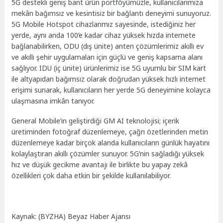
5G destekli geniş bant ürün portföyümüzle, kullanıcılarımıza
mekân bağımsız ve kesintisiz bir bağlantı deneyimi sunuyoruz.
5G Mobile Hotspot cihazlarımız sayesinde, istediğiniz her
yerde, aynı anda 100’e kadar cihaz yüksek hızda internete
bağlanabilirken, ODU (dış ünite) anten çözümlerimiz akıllı ev
ve akıllı şehir uygulamaları için güçlü ve geniş kapsama alanı
sağlıyor. IDU (iç ünite) ürünlerimiz ise 5G uyumlu bir SIM kart
ile altyapıdan bağımsız olarak doğrudan yüksek hızlı internet
erişimi sunarak, kullanıcıların her yerde 5G deneyimine kolayca
ulaşmasına imkân tanıyor.
General Mobile’ın geliştirdiği GM AI teknolojisi; içerik
üretiminden fotoğraf düzenlemeye, çağrı özetlerinden metin
düzenlemeye kadar birçok alanda kullanıcıların günlük hayatını
kolaylaştıran akıllı çözümler sunuyor. 5G’nin sağladığı yüksek
hız ve düşük gecikme avantajı ile birlikte bu yapay zekâ
özellikleri çok daha etkin bir şekilde kullanılabiliyor.
Kaynak: (BYZHA) Beyaz Haber Ajansı