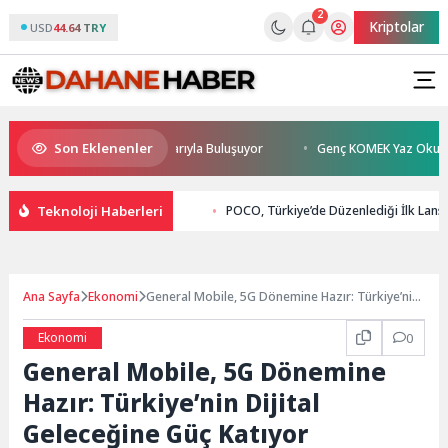
2
Kriptolar
USD
44.64 TRY
Son Eklenenler
n Sönmez TESAK’ta Okurlarıyla Buluşuyor
Genç KOMEK Yaz Okulu Öğren
Teknoloji Haberleri
POCO, Türkiye’de Düzenlediği İlk Lansm
Ana Sayfa
Ekonomi
General Mobile, 5G Dönemine Hazır: Türkiye’nin
Dijital Geleceğine Güç Katıyor
Ekonomi
0
General Mobile, 5G Dönemine
Hazır: Türkiye’nin Dijital
Geleceğine Güç Katıyor