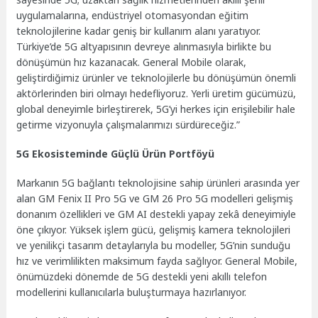
uygulamalarına, endüstriyel otomasyondan eğitim
teknolojilerine kadar geniş bir kullanım alanı yaratıyor.
Türkiye’de 5G altyapısının devreye alınmasıyla birlikte bu
dönüşümün hız kazanacak. General Mobile olarak,
geliştirdiğimiz ürünler ve teknolojilerle bu dönüşümün önemli
aktörlerinden biri olmayı hedefliyoruz. Yerli üretim gücümüzü,
global deneyimle birleştirerek, 5G’yi herkes için erişilebilir hale
getirme vizyonuyla çalışmalarımızı sürdüreceğiz.”
5G Ekosisteminde Güçlü Ürün Portföyü
Markanın 5G bağlantı teknolojisine sahip ürünleri arasında yer
alan GM Fenix II Pro 5G ve GM 26 Pro 5G modelleri gelişmiş
donanım özellikleri ve GM AI destekli yapay zekâ deneyimiyle
öne çıkıyor. Yüksek işlem gücü, gelişmiş kamera teknolojileri
ve yenilikçi tasarım detaylarıyla bu modeller, 5G’nin sunduğu
hız ve verimlilikten maksimum fayda sağlıyor. General Mobile,
önümüzdeki dönemde de 5G destekli yeni akıllı telefon
modellerini kullanıcılarla buluşturmaya hazırlanıyor.