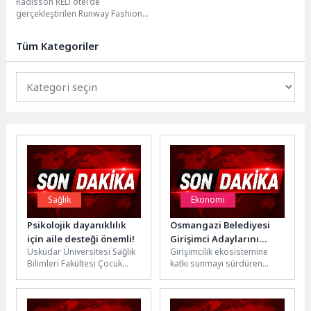
Radisson RED otel'de
gerçekleştirilen Runway Fashion
İzmir basın toplantısında konuşan
Kubilay Kurt, markaların sadece
Tüm Kategoriler
reklamla...
Sağlık
Ekonomi
Psikolojik dayanıklılık
Osmangazi Belediyesi
için aile desteği önemli!
Girişimci Adaylarını
Üsküdar Üniversitesi Sağlık
Girişimcilik ekosistemine
Yarınlara Hazırlıyor
Bilimleri Fakültesi Çocuk
katkı sunmayı sürdüren
Gelişimi Bölümü’nden Dr.
Osmangazi Belediyesi, 72
Öğr. Üyesi Demet Gülaldı, 13
saate çıkarılan kapsamlı bir
Haziran 2026...
eğitim programıyla
kursiyerlere...