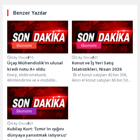
Benzer Yazılar
Ekonomi
Ekonomi
4 Ay Önce
15
3 Ay Önce
21
Üçay Mühendislik’in ulusal
Konut ve İş Yeri Satış
kredi notu A+ oldu
İstatistikleri, Nisan 2026
Enerji, elektromekanik,
İlk el konut satışları 40 bin 306,
iklimlendirme ve e-mobilite
ikinci el konut satışları 86 bin 502
alanlarındaki faaliyetleri ile
olarak...
sürdürülebilir ekonomiye katkı
sağlayan Üçay Mühendislik,
yüksek...
Ekonomi
4 Ay Önce
21
Kubilay Kurt: ‘İzmir’in ışığını
dünyaya yansıtmak istiyoruz’