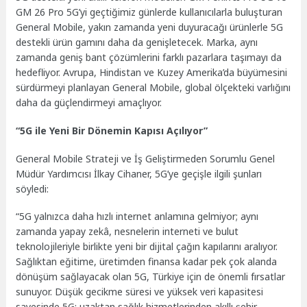
GM 26 Pro 5G’yi geçtiğimiz günlerde kullanıcılarla buluşturan
General Mobile, yakın zamanda yeni duyuracağı ürünlerle 5G
destekli ürün gamını daha da genişletecek. Marka, aynı
zamanda geniş bant çözümlerini farklı pazarlara taşımayı da
hedefliyor. Avrupa, Hindistan ve Kuzey Amerika’da büyümesini
sürdürmeyi planlayan General Mobile, global ölçekteki varlığını
daha da güçlendirmeyi amaçlıyor.
“5G ile Yeni Bir Dönemin Kapısı Açılıyor”
General Mobile Strateji ve İş Geliştirmeden Sorumlu Genel
Müdür Yardımcısı İlkay Cihaner, 5G’ye geçişle ilgili şunları
söyledi:
“5G yalnızca daha hızlı internet anlamına gelmiyor; aynı
zamanda yapay zekâ, nesnelerin interneti ve bulut
teknolojileriyle birlikte yeni bir dijital çağın kapılarını aralıyor.
Sağlıktan eğitime, üretimden finansa kadar pek çok alanda
dönüşüm sağlayacak olan 5G, Türkiye için de önemli fırsatlar
sunuyor. Düşük gecikme süresi ve yüksek veri kapasitesi
sayesinde 5G; uzaktan sağlık hizmetlerinden akıllı şehir