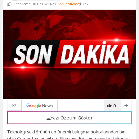
Güncelleme: 10 Haz 2026
20 Görüntüleme
3 dk.
0
Yazı Özetini Göster
Teknoloji sektörünün en önemli buluşma noktalarından biri
olan Computex, bu yıl da dünyanın dört bir yanından teknoloji