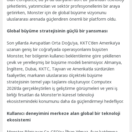
şirketlerini, yatırımcıları ve sektör profesyonellerini bir araya
getirirken, Monster için de global büyüme vizyonunu
uluslararası arenada güçlendiren önemli bir platform oldu.
Global büyüme stratejisinin güçlü bir yansıması
Son yıllarda Avrupa’dan Orta Doğu’ya, KKTC’den Amerika’ya
uzanan geniş bir coğrafyada operasyonlarını büyüten
Monster, her bölgenin kullanıcı beklentilerine göre şekillenen
çevik ve yerelleşmiş bir büyüme modeli benimsiyor. Almanya,
İngiltere, Dubai, KKTC, Tayvan ve Amerika’da sürdürülen
faaliyetler, markanın uluslararası ölçekteki büyüme
stratejisinin temel yapı taşlarını oluşturuyor. Computex
2026’da gerçekleştirilen iş geliştirme görüşmeleri ve yeni iş
birliği fırsatları da Monster’ın küresel teknoloji
ekosistemindeki konumunu daha da güçlendirmeyi hedefliyor.
Kullanıcı deneyimini merkeze alan global bir teknoloji
ekosistemi
Monster Bilgisayar Co-CEO’su İlhan Yılmaz, fuar katılımına