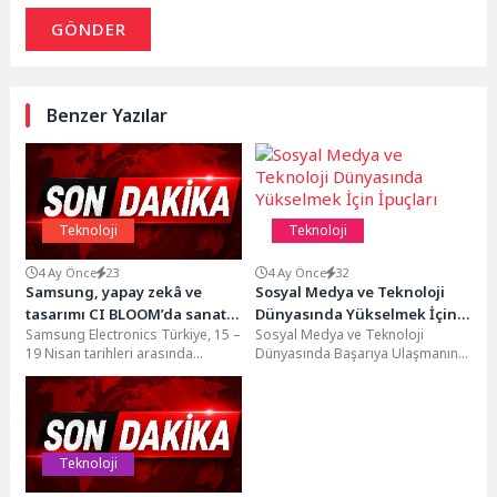
GÖNDER
Benzer Yazılar
Teknoloji
Teknoloji
4 Ay Önce
23
4 Ay Önce
32
Samsung, yapay zekâ ve
Sosyal Medya ve Teknoloji
tasarımı CI BLOOM’da sanatla
Dünyasında Yükselmek İçin
Samsung Electronics Türkiye, 15 –
Sosyal Medya ve Teknoloji
buluşturdu
İpuçları
19 Nisan tarihleri arasında
Dünyasında Başarıya Ulaşmanın
sanatseverleri çağdaş sanat
Yolları Sosyal medya ve teknoloji
eserleriyle buluşturan CI...
dünyasında başarılı olmak...
Teknoloji