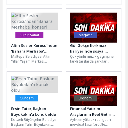
genç çiftlere bağış
Stratejileri 2021 yılında
gelinlikleri ücretsiz vererek
teknoloji trendlerine ayak
en mutlu günlerinde
uydurmak, SEO
destek...
stratejilerinizi güncel...
Kültür Sanat
Magazin
Altın Sesler Korosu’ndan
Gül Gökçe Korkmaz
‘Bahara Merhaba’
kariyerinde sosyal
Maltepe Belediyesi Altın
Çok yönlü müzik geçmişine
konseri
‘Darbe’ye hazırlanıyor
Yıllar Yaşam Merkezi
farklı tarzlarda şarkılar
üyelerinden oluşan Altın
eklemeye devam eden Gül
Sesler Korosu, “Bahara
Gökçe Korkmaz, kendini
Merhaba” konseriyle
daha...
sahne...
Gündem
Ekonomi
Ersin Tatar, Başkan
Finansal Yatırım
Büyükakın’a konuk oldu
Araçlarının Reel Getiri
Kocaeli Büyükşehir Belediye
Aylık en yüksek reel getiri
Oranları, Mayıs 2026
Başkanı Tahir Büyükakın,
mevduat faizi (brüt)’te