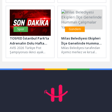
Kuzey Kıbrıs Türk
oldu Aylık en yüksek reel
Cumhuriyeti’nin 5.
getiri, yurt içi...
Cumhurbaşkanı Ersin Tatar’ı
makamında...
Spor
Gündem
TOSFED İstanbul Park’ta
Milas Belediyesi Ekipleri
Adrenalin Dolu Hafta
İlçe Genelinde Hummalı
AVIS 2026 Türkiye Pist
Milas Belediyesi tarafından
Sonu
Çalışmalar Yapıyor
Şampiyonası ikinci ayak
ilçemiz merkez ve kırsal
yarışları, AVIS, Spor Toto,
mahallelerinde
Tuzla Belediyesi, Salados
gerçekleştirilen çalışmalar
ve...
hız kesmeden devam
ediyor.Milas Belediye...