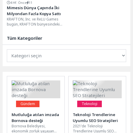
4 Hf. Önce
11
Mimesis Dünya Çapında İki
Milyondan Fazla Kopya Sattı
KRAFTON, Inc. ve ReLU Games
bugün, KRAFTON bünyesindeki
oyun stüdyosu ReLU Games
tarafından geliştirilen dört...
Tüm Kategoriler
Gündem
Teknoloji
Mutluluğa atılan imzada
Teknoloji Trendlerine
Bornova desteği
Uyumlu SEO Stratejileri
Bornova Belediyesi,
2021'de Teknoloji
ekonomik zorluk yaşayan
Trendlerine Uyumlu SEO