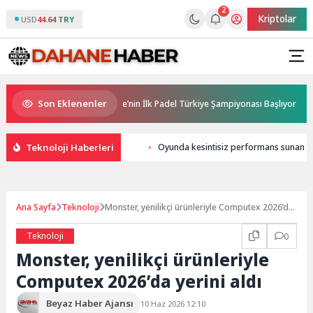
2
Kriptolar
USD
44.64 TRY
Son Eklenenler
a Sponsorluğunda Türkiye’nin İlk Padel Türkiye Şampiyonası Başlıyor
Teknoloji Haberleri
Oyunda kesintisiz performans sunan bi
Ana Sayfa
Teknoloji
Monster, yenilikçi ürünleriyle Computex 2026’da
yerini aldı
Teknoloji
0
Monster, yenilikçi ürünleriyle
Computex 2026’da yerini aldı
Beyaz Haber Ajansı
10 Haz 2026 12:10