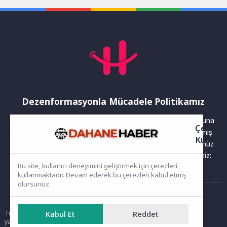
sektörlerde...
Trabzon’da Çin...
Dezenformasyonla Mücadele Politikamız
Yayınlanan haberler doğruluk ilkesi gözetilerek hazırlanır. Buna
Çerez
rağmen bazı içeriklerde eksik, hatalı veya güncelliğini yitirmiş
Kullanı
bilgiler bulunabilir.Yanlış veya yanıltıcı olduğunu düşündüğünüz
haberleri aşağıdaki iletişim kanallarından bize bildirebilirsiniz:
Bu site, kullanıcı deneyimini geliştirmek için çerezleri
kullanmaktadır. Devam ederek bu çerezleri kabul etmiş
olursunuz.
Ana Sayfa
Kabul Et
Reddet
Tüm hakları saklıdır. Sitede yer alan içerikler izinsiz kopyalanamaz,
yayımlanamaz ve kullanılamaz.