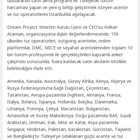
uluslararası satın alma programı ile Türkiye’de turizm
harcaması yapan ve yeni iş birliği geliştirmek isteyen acente
ve tur operatörlerini İstanbul’da ağırlayacak.
Dream Project Yönetim Kurulu Üyesi ve CEO’su Volkan
Ataman, organizasyona ilişkin değerlendirmesinde; 150
ülkeden tur operatörleri, outgoing acenteler, online
platformlar, DMC, MICE ve seyahat acentelerinden toplam 10
bin turizm profesyoneli ile gerçekleştirilen kapsamlı anket
çalışması sonucunda, fuara katılacak satın alıcıların titizlikle
belirlendiğini ifade etti.
Amerika, Kanada, Avustralya, Güney Afrika, Kenya, Nijerya ve
Rusya Federasyonu’na bağlı Dağıstan, Çeçenistan,
Tataristan, Avrupa pazarında İngiltere, Almanya, Fransa,
İtalya, Belarus, İspanya, Hollanda, Belçika, Danimarka,
Litvanya, Polonya, Çekya, Macaristan, Bulgaristan,
Arnavutluk ve Kuzey Makedonya; Doğu pazarında BAE, Suudi
Arabistan, Umman, Irak, Mısır ve Katar, Asya pazarında
Singapur, Hindistan, Pakistan, Kazakistan, Gürcistan, Tayland
ve Bangladeş’te Türkiye’ye odaklanan güçlü acente ve tur