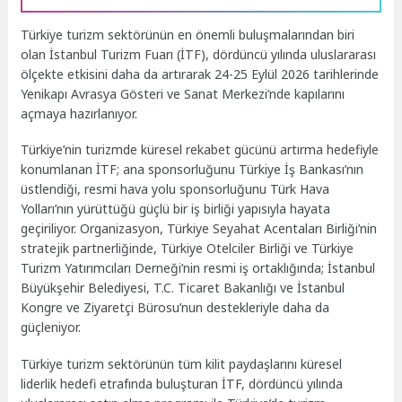
Türkiye turizm sektörünün en önemli buluşmalarından biri
olan İstanbul Turizm Fuarı (İTF), dördüncü yılında uluslararası
ölçekte etkisini daha da artırarak 24-25 Eylül 2026 tarihlerinde
Yenikapı Avrasya Gösteri ve Sanat Merkezi’nde kapılarını
açmaya hazırlanıyor.
Türkiye’nin turizmde küresel rekabet gücünü artırma hedefiyle
konumlanan İTF; ana sponsorluğunu Türkiye İş Bankası’nın
üstlendiği, resmi hava yolu sponsorluğunu Türk Hava
Yolları’nın yürüttüğü güçlü bir iş birliği yapısıyla hayata
geçiriliyor. Organizasyon, Türkiye Seyahat Acentaları Birliği’nin
stratejik partnerliğinde, Türkiye Otelciler Birliği ve Türkiye
Turizm Yatırımcıları Derneği’nin resmi iş ortaklığında; İstanbul
Büyükşehir Belediyesi, T.C. Ticaret Bakanlığı ve İstanbul
Kongre ve Ziyaretçi Bürosu’nun destekleriyle daha da
güçleniyor.
Türkiye turizm sektörünün tüm kilit paydaşlarını küresel
liderlik hedefi etrafında buluşturan İTF, dördüncü yılında