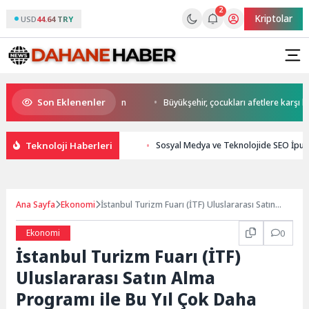
2
Kriptolar
USD
44.64 TRY
Son Eklenenler
start Başkan Büyükakın’dan
Büyükşehir, çocukları afetlere karşı bilinçl
Teknoloji Haberleri
Sosyal Medya ve Teknolojide SEO İpuçl
Ana Sayfa
Ekonomi
İstanbul Turizm Fuarı (İTF) Uluslararası Satın
Alma Programı ile Bu Yıl Çok Daha Güçlü
Ekonomi
0
İstanbul Turizm Fuarı (İTF)
Uluslararası Satın Alma
Programı ile Bu Yıl Çok Daha