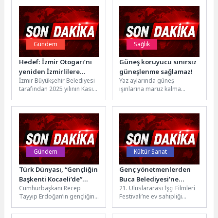
Gündem
Sağlık
Hedef: İzmir Otogarı’nı
Güneş koruyucu sınırsız
yeniden İzmirlilere
güneşlenme sağlamaz!
İzmir Büyükşehir Belediyesi
Yaz aylarında güneş
kazandırmak
tarafından 2025 yılının Kasım
ışınlarına maruz kalma
ayında İzmir Otogarı’nın
süresinin artmasıyla birlikte
haksız işgali nedeniyle
ciltte güneş yanıkları,
başlatılan haciz...
lekelenmeler, erken
yaşlanma...
Gündem
Kültür Sanat
Türk Dünyası, “Gençliğin
Genç yönetmenlerden
Başkenti Kocaeli’de”
Buca Belediyesi’ne
Cumhurbaşkanı Recep
21. Uluslararası İşçi Filmleri
buluşacak
teşekkür
Tayyip Erdoğan’ın gençliğin
Festivali’ne ev sahipliği
başkenti olarak ilan ettiği
yapan Buca Belediyesi Tarık
Kocaeli, haziran ayında
Akan Gençlik Merkezi,