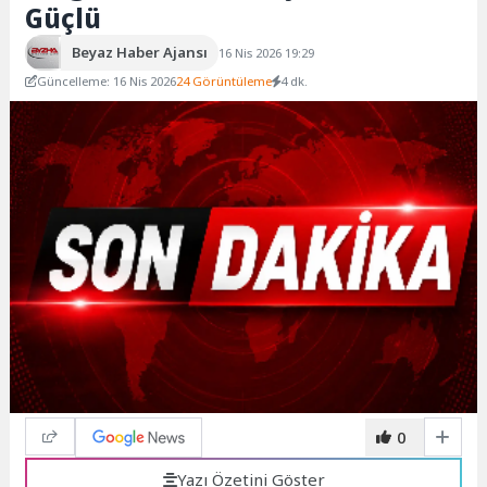
Güçlü
Beyaz Haber Ajansı
16 Nis 2026 19:29
Güncelleme: 16 Nis 2026
24 Görüntüleme
4 dk.
0
Yazı Özetini Göster