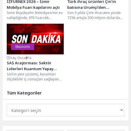
İZFURNEX 2026 – İzmir
Türk ihraç ürünleri Çin’in
Mobilya Fuarı kapılarını açtı
batısına Urumçi’den
İzmir Büyükşehir Belediyesi’nin ev
Son 3 yılda Çin’e ihracatını yüzde
doğusuna Şanghay’dan
sahipliğinde, EFR Fuarcılık
72’lik artışla 300 milyon dolardan
girecek
tarafından Fuar İzmir’de
516 milyon dolara çıkaran,...
düzenlenen İZFURNEX 2026 -
İzmir...
Ekonomi
3 Ay Önce
16
SAS Araştırması: Sektör
Liderleri Kuantum Yapay
SAS’ın yeni çözümü, kurumları
Zeka Dönüşümünün Eşiğinde
ölçülebilir iş sonuçları sağlayan
kuantum yapay zeka ile
buluşturmayı hedefliyor.Kuantum
Tüm Kategoriler
donanımlarını...