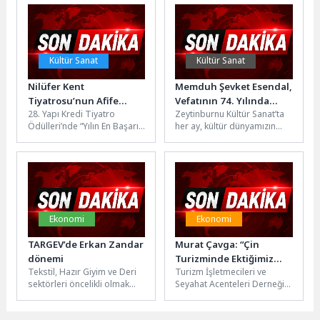
dünya genelinde 300...
bağımsız...
Kültür Sanat
Kültür Sanat
Nilüfer Kent
Memduh Şevket Esendal,
Tiyatrosu’nun Afife
Vefatının 74. Yılında
28. Yapı Kredi Tiyatro
Zeytinburnu Kültür Sanat’ta
gururu: Prima Facie
Zeytinburnu Kültür
Ödülleri’nde “Yılın En Başarılı
her ay, kültür dünyamızın
Sanat’ta Anılıyor!
Kadın Oyuncusu” ödülüne
önemli isimleri hatırlanıyor.
layık görülen Nilüfer
Edebiyat tarihimizin en
Belediyesi...
önemli yazarlarından...
Ekonomi
Ekonomi
TARGEV’de Erkan Zandar
Murat Çavga: “Çin
dönemi
Turizminde Ektiğimiz
Tekstil, Hazır Giyim ve Deri
Turizm İşletmecileri ve
Tohumlar Filiz Vermeye
sektörleri öncelikli olmak
Seyahat Acenteleri Derneği
Başladı”
üzere Türkiye’nin rekabet
(TİSAD) Başkanı Murat
üstünlüğüne sahip olduğu
Çavga, son iki yıldır