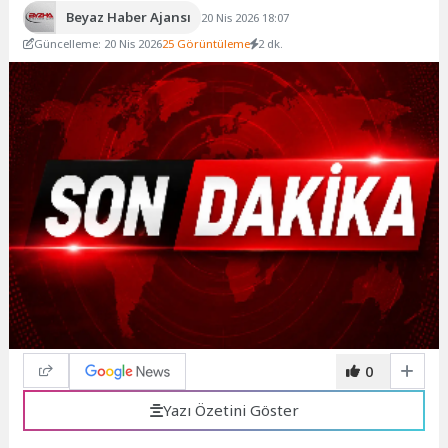
Beyaz Haber Ajansı
20 Nis 2026 18:07
Güncelleme: 20 Nis 2026
25 Görüntüleme
2 dk.
0
Yazı Özetini Göster