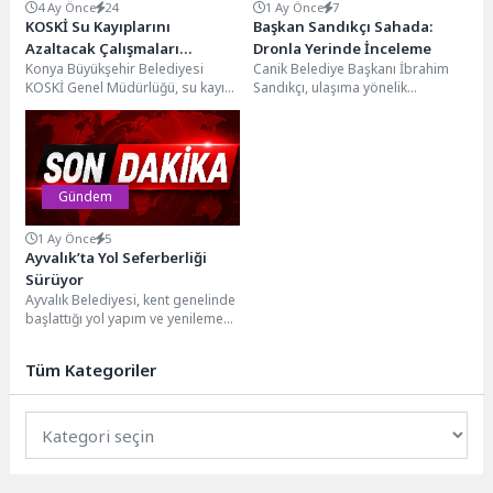
4 Ay Önce
24
1 Ay Önce
7
KOSKİ Su Kayıplarını
Başkan Sandıkçı Sahada:
Azaltacak Çalışmaları
Dronla Yerinde İnceleme
Konya Büyükşehir Belediyesi
Canik Belediye Başkanı İbrahim
Sürdürüyor
KOSKİ Genel Müdürlüğü, su kayıp-
Sandıkçı, ulaşıma yönelik
kaçak oranını azaltmak amacıyla
yatırımlara yenilerini eklemeye
Meram ve Selçuklu ilçelerinde...
devam ettiklerini belirterek
güvenli ve...
Gündem
1 Ay Önce
5
Ayvalık’ta Yol Seferberliği
Sürüyor
Ayvalık Belediyesi, kent genelinde
başlattığı yol yapım ve yenileme
çalışmalarını aralıksız sürdürüyor.
Belediye Başkanı Mesut...
Tüm Kategoriler