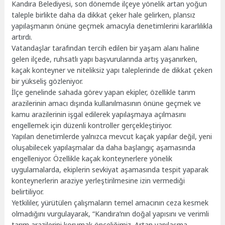
Kandıra Belediyesi, son dönemde ilçeye yönelik artan yoğun
taleple birlikte daha da dikkat çeker hale gelirken, plansız
yapılaşmanın önüne geçmek amacıyla denetimlerini kararlılıkla
artırdı.
Vatandaşlar tarafından tercih edilen bir yaşam alanı haline
gelen ilçede, ruhsatlı yapı başvurularında artış yaşanırken,
kaçak konteyner ve niteliksiz yapı taleplerinde de dikkat çeken
bir yükseliş gözleniyor.
İlçe genelinde sahada görev yapan ekipler, özellikle tarım
arazilerinin amacı dışında kullanılmasının önüne geçmek ve
kamu arazilerinin işgal edilerek yapılaşmaya açılmasını
engellemek için düzenli kontroller gerçekleştiriyor.
Yapılan denetimlerde yalnızca mevcut kaçak yapılar değil, yeni
oluşabilecek yapılaşmalar da daha başlangıç aşamasında
engelleniyor. Özellikle kaçak konteynerlere yönelik
uygulamalarda, ekiplerin sevkiyat aşamasında tespit yaparak
konteynerlerin araziye yerleştirilmesine izin vermediği
belirtiliyor.
Yetkililer, yürütülen çalışmaların temel amacının ceza kesmek
olmadığını vurgulayarak, “Kandıra’nın doğal yapısını ve verimli
tarım arazilerini korumak önceliğimiz. Artan yapılaşma