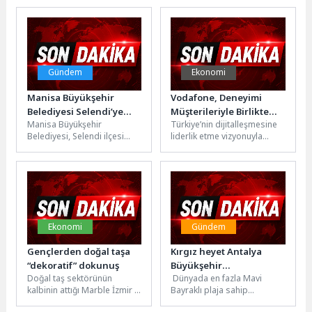
düzenlediği “Mahallemizin
getirdiği aşure ikramlarına
Sinemasında Bu Ay”da,
başladı. Paylaşma, bereket
“Narperi’nin Bileziği”
ve...
filminin...
Gündem
Ekonomi
Manisa Büyükşehir
Vodafone, Deneyimi
Belediyesi Selendi’ye
Müşterileriyle Birlikte
Manisa Büyükşehir
Türkiye’nin dijitalleşmesine
Modern Mesire Alanı
Geliştiriyor
Belediyesi, Selendi ilçesi
liderlik etme vizyonuyla
Kazandırıyor
Şerefiye Mahallesi’nde
faaliyet
vatandaşların aileleriyle
gösteren Vodafone, müşteri
birlikte güvenli ve konforlu
deneyimi odaklı
vakit geçirebileceği...
çalışmalarına bir yenisini
daha ekledi. Vodafone’un...
Ekonomi
Gündem
Gençlerden doğal taşa
Kırgız heyet Antalya
“dekoratif” dokunuş
Büyükşehir
Doğal taş sektörünün
Dünyada en fazla Mavi
Belediyesi’nin Mavi
kalbinin attığı Marble İzmir –
Bayraklı plaja sahip
Bayrak deneyimini
31. Uluslararası Doğaltaş ve
kentlerden biri olan
inceledi