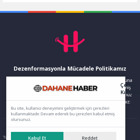
Teknolojileri Fuarı’nda, bu...
Antalya’da yürütülen
uygulama ve çalışmaları...
Dezenformasyonla Mücadele Politikamız
Yayınlanan haberler doğruluk ilkesi gözetilerek hazırlanır. Buna
Çerez
rağmen bazı içeriklerde eksik, hatalı veya güncelliğini yitirmiş
Kullanı
bilgiler bulunabilir.Yanlış veya yanıltıcı olduğunu düşündüğünüz
haberleri aşağıdaki iletişim kanallarından bize bildirebilirsiniz:
Bu site, kullanıcı deneyimini geliştirmek için çerezleri
kullanmaktadır. Devam ederek bu çerezleri kabul etmiş
olursunuz.
Ana Sayfa
Kabul Et
Reddet
Tüm hakları saklıdır. Sitede yer alan içerikler izinsiz kopyalanamaz,