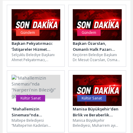
Gündem
Gündem
Başkan Pekyatırmacı:
Başkan Özarslan,
‘İstişareler Hizmet
Osmanlı Halk Pazarı
Selçuklu Belediye Başkanı
Keçiören Belediye Başkanı
Kalitemizi Artırıyor’
Esnafıyla Buluştu
Ahmet Pekyatırmacı,
Dr. Mesut Özarslan, Osmanlı
hizmetleri yerinde takip
Halk Pazarı’nı ziyaret ederek
etmek için mahalle
esnaf ve vatandaşlarla bir...
sakinleriyle bir araya
geliyor....
Kültür Sanat
Kültür Sanat
“Mahallemizin
Manisa Büyükşehir’den
Sineması”nda
Birlik ve Beraberlik
Maltepe Belediyesi
Manisa Büyükşehir
“Narperi’nin Bileziği”
Tenceresi: Aşure
“Maltepe’nin Kadınları
Belediyesi, Muharrem ayı
gösterildi
İkramları Soma ve
Sinema Yapıyor” atölyesinin
dolayısıyla geleneksel hale
Akhisar ile Başladı