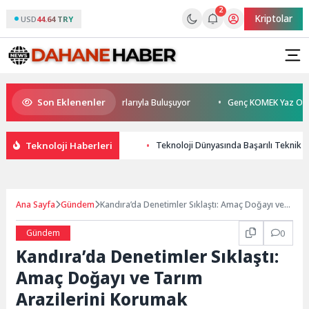
2
Kriptolar
USD
44.64 TRY
Son Eklenenler
rhan Sönmez TESAK’ta Okurlarıyla Buluşuyor
Genç KOMEK Yaz Okulu Öğr
Teknoloji Haberleri
Teknoloji Dünyasında Başarılı Teknik Se
Ana Sayfa
Gündem
Kandıra’da Denetimler Sıklaştı: Amaç Doğayı ve
Tarım Arazilerini Korumak
Gündem
0
Kandıra’da Denetimler Sıklaştı:
Amaç Doğayı ve Tarım
Arazilerini Korumak