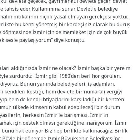
nkul devlete geçecek, gayrimenkul devlete geçer; devlet
 tahsis eder. Kullanımına sunar. Devletle belediye
malın intikalinin hiçbir yasal olmayan gerekçesi yoktur.
birlikte bu kenti yönetmiş bir kardeşiniz olarak bu duruş
e dönmesinde İzmir için de memleket için de çok büyük
k sesle paylaşıyorum” diye konuştu.
ları aldığınızda İzmir ne olacak? İzmir başka bir yere mi
öyle sürdürdü: “İzmir gibi 1980’den beri hor görülen,
diyoruz. Bunun yanında belediyeleri, iş adamları,
ni kendileri kestiği, hem devlete bir numaralı vergiyi
ıp hem de kendi ihtiyaçlarını karşıladığı bir kentten
umun ülkede kimsenin kabul edebileceği bir durum
asilerin, herkesin İzmir’le barışması, İzmir’in
amak için destek olması gerektiğine inanıyorum. İzmir
bunu hak etmiyor. Biz hep birlikte kalkınacağız. Birlik
r. Böyle bir dönemde İzmir Büyükşehir Belediyesi’ne