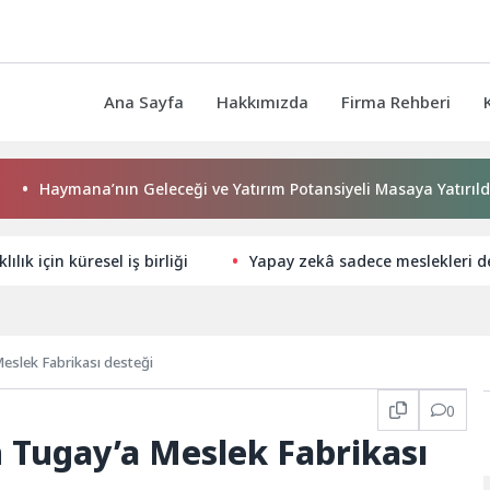
Ana Sayfa
Hakkımızda
Firma Rehberi
ymana’nın Geleceği ve Yatırım Potansiyeli Masaya Yatırıldı
ılık için küresel iş birliği
Yapay zekâ sadece meslekleri değ
eslek Fabrikası desteği
0
 Tugay’a Meslek Fabrikası