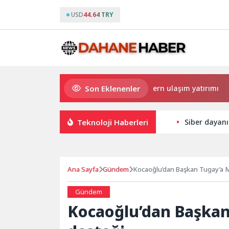
USD
44.64 TRY
Son Eklenenler
Büyükşehir’den Darıca’ya modern ulaşım yatırımı
Ha
Teknoloji Haberleri
Siber dayanıkl
Ana Sayfa
Gündem
Kocaoğlu’dan Başkan Tugay’a M
Gündem
Kocaoğlu’dan Başkan