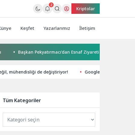
2
Kriptolar
Künye
Keşfet
Yazarlarımız
İletişim
Başkan Pekyatırmacı’dan Esnaf Ziyareti
Çocuklar boyadı,
il, mühendisliği de değiştiriyor!
Google’dan Türkiye’ye Öz
Tüm Kategoriler