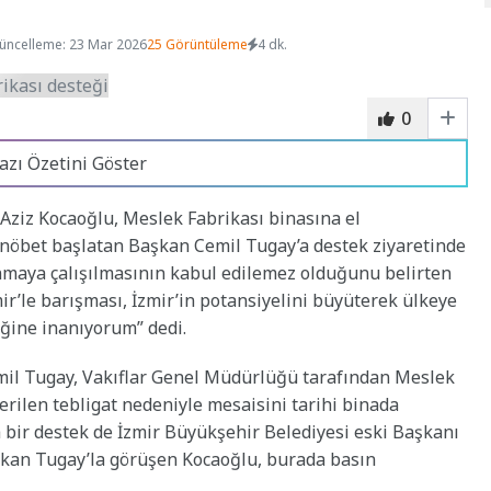
üncelleme: 23 Mar 2026
25 Görüntüleme
4 dk.
0
azı Özetini Göster
Aziz Kocaoğlu, Meslek Fabrikası binasına el
 nöbet başlatan Başkan Cemil Tugay’a destek ziyaretinde
nmaya çalışılmasının kabul edilemez olduğunu belirten
ir’le barışması, İzmir’in potansiyelini büyüterek ülkeye
iğine inanıyorum” dedi.
mil Tugay, Vakıflar Genel Müdürlüğü tarafından Meslek
erilen tebligat nedeniyle mesaisini tarihi binada
bir destek de İzmir Büyükşehir Belediyesi eski Başkanı
aşkan Tugay’la görüşen Kocaoğlu, burada basın