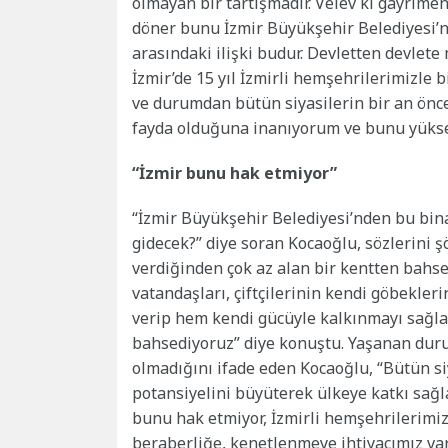
olmayan bir tartışmadır. Velev ki gayrime
döner bunu İzmir Büyükşehir Belediyesi’ne
arasındaki ilişki budur. Devletten devlete 
İzmir’de 15 yıl İzmirli hemşehrilerimizle 
ve durumdan bütün siyasilerin bir an önc
fayda olduğuna inanıyorum ve bunu yükse
“İzmir bunu hak etmiyor”
“İzmir Büyükşehir Belediyesi’nden bu bina
gidecek?” diye soran Kocaoğlu, sözlerini ş
verdiğinden çok az alan bir kentten bahse
vatandaşları, çiftçilerinin kendi göbekleri
verip hem kendi gücüyle kalkınmayı sağlay
bahsediyoruz” diye konuştu. Yaşanan dur
olmadığını ifade eden Kocaoğlu, “Bütün siy
potansiyelini büyüterek ülkeye katkı sağl
bunu hak etmiyor, İzmirli hemşehrilerimiz 
beraberliğe, kenetlenmeye ihtiyacımız va