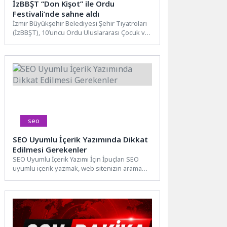
İzBBŞT “Don Kişot” ile Ordu
Festivali’nde sahne aldı
İzmir Büyükşehir Belediyesi Şehir Tiyatroları
(İzBBŞT), 10’uncu Ordu Uluslararası Çocuk ve
Gençlik Tiyatro Festivali’ne “Don...
seo
SEO Uyumlu İçerik Yazımında Dikkat
Edilmesi Gerekenler
SEO Uyumlu İçerik Yazımı İçin İpuçları SEO
uyumlu içerik yazmak, web sitenizin arama
motorlarında daha...