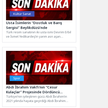
Kültür Sanat
Usta İsimlerin “Dostluk ve Barış
Sergisi” Beylikdüzü’nde
Türk resim sanatının iki usta ismi Devrim Erbil
ve İsmet Yedikardeş’in yarım asrı aşan
dostluğundan...
Spor
Abdi İbrahim Vakfı’nın “Cesur
Kulaçlar” Projesinde Dördüncü
Dönem Tamamlandı
Türkiye’nin iyileştiren gücü Abdi İbrahim’in
2021 yılında hayata geçirdiği Abdi İbrahim
Vakfı’nın, Türkiye Down Sendromu...