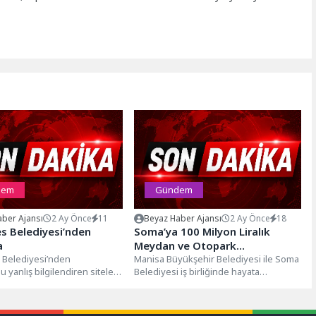
dem
Gündem
ber Ajansı
2 Ay Önce
11
Beyaz Haber Ajansı
2 Ay Önce
18
s Belediyesi’nden
Soma’ya 100 Milyon Liralık
a
Meydan ve Otopark
Belediyesi’nden
Kazandırılıyor
Manisa Büyükşehir Belediyesi ile Soma
yanlış bilgilendiren sitelere
Belediyesi iş birliğinde hayata
medya hesaplarına karşı
geçirilecek Mimar Ferdi Zeyrek Kent
ıklaması yapıldı. Sosyal...
Meydanı...