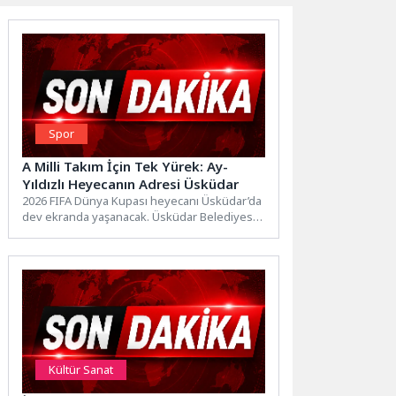
Spor
A Milli Takım İçin Tek Yürek: Ay-
Yıldızlı Heyecanın Adresi Üsküdar
2026 FIFA Dünya Kupası heyecanı Üsküdar’da
dev ekranda yaşanacak. Üsküdar Belediyesi,
A Milli Futbol Takımı’nın...
Kültür Sanat