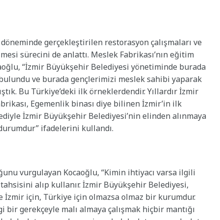
 döneminde gerçekleştirilen restorasyon çalışmaları ve
mesi sürecini de anlattı. Meslek Fabrikası’nın eğitim
aoğlu, “İzmir Büyükşehir Belediyesi yönetiminde burada
 bulundu ve burada gençlerimizi meslek sahibi yaparak
tık. Bu Türkiye’deki ilk örneklerdendir. Yıllardır İzmir
rikası, Egemenlik binası diye bilinen İzmir’in ilk
ediyle İzmir Büyükşehir Belediyesi’nin elinden alınmaya
durumdur” ifadelerini kullandı.
unu vurgulayan Kocaoğlu, “Kimin ihtiyacı varsa ilgili
tahsisini alıp kullanır. İzmir Büyükşehir Belediyesi,
 İzmir için, Türkiye için olmazsa olmaz bir kurumdur.
i bir gerekçeyle malı almaya çalışmak hiçbir mantığı