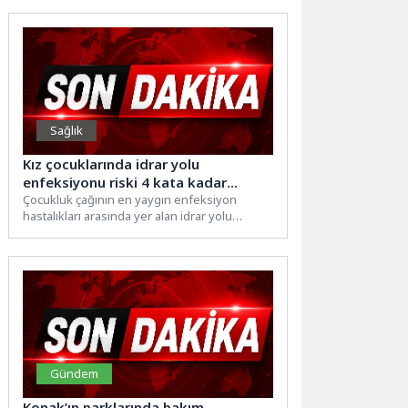
Sağlık
Kız çocuklarında idrar yolu
enfeksiyonu riski 4 kata kadar
çıkabiliyor
Çocukluk çağının en yaygın enfeksiyon
hastalıkları arasında yer alan idrar yolu
enfeksiyonları, zamanında tedavi
edilmediğinde...
Gündem
Konak’ın parklarında bakım