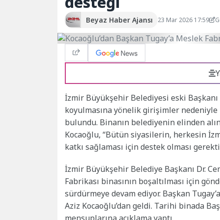
desteği
Beyaz Haber Ajansı
23 Mar 2026 17:59
G
Y
İzmir Büyükşehir Belediyesi eski Başkanı 
koyulmasına yönelik girişimler nedeniyle
bulundu. Binanın belediyenin elinden alı
Kocaoğlu, “Bütün siyasilerin, herkesin İzm
katkı sağlaması için destek olması gerekt
İzmir Büyükşehir Belediye Başkanı Dr. Ce
Fabrikası binasının boşaltılması için gönd
sürdürmeye devam ediyor. Başkan Tugay’a 
Aziz Kocaoğlu’dan geldi. Tarihi binada B
mensuplarına açıklama yaptı.