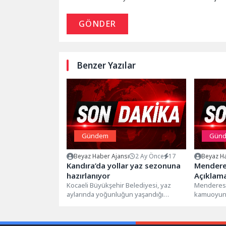
GÖNDER
Benzer Yazılar
Gündem
Gün
Beyaz Haber Ajansı
2 Ay Önce
17
Beyaz Ha
Kandıra’da yollar yaz sezonuna
Mendere
hazırlanıyor
Açıklam
Kocaeli Büyükşehir Belediyesi, yaz
Menderes 
aylarında yoğunluğun yaşandığı
kamuoyunu 
Kandıra’da yol bakım çalışmalarını
ve sosyal 
hızlandırdı. Özellikle Kerpe yolunda...
kamuoyu aç