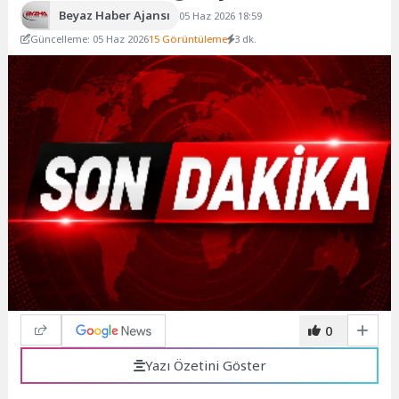
Beyaz Haber Ajansı
05 Haz 2026 18:59
Güncelleme: 05 Haz 2026
15 Görüntüleme
3 dk.
0
Yazı Özetini Göster