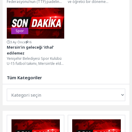
Federasyonu’nun (TTF) padelin
ve öğretici bir döneme
Şampiyonası Başlıyor
Türkiye’de sağlam bir altyapı
dönüştüren Osmangazi
üzerinde büyümesi, daha...
Belediyesi, bünyesindeki
kreşlerde eğitim...
Spor
3 Ay Önce
16
Mersin’in geleceği ‘ithal’
edilemez
Yenişehir Belediyesi Spor Kulübü
U-15 futbol takımı, Mersin’de elde
ettiği şampiyonluğun ardından
Türkiye Şampiyonası için...
Tüm Kategoriler