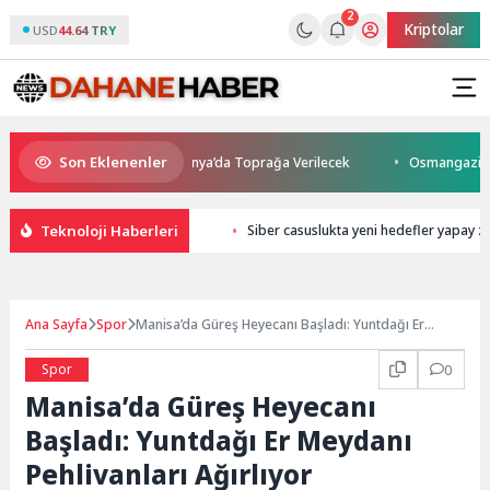
2
Kriptolar
USD
44.64 TRY
Son Eklenenler
nı Kaybetti: Kuzey Makedonya’da Toprağa Verilecek
Osmangazi’de Gele
Teknoloji Haberleri
Siber casuslukta yeni hedefler yapay z
Ana Sayfa
Spor
Manisa’da Güreş Heyecanı Başladı: Yuntdağı Er
Meydanı Pehlivanları Ağırlıyor
Spor
0
Manisa’da Güreş Heyecanı
Başladı: Yuntdağı Er Meydanı
Pehlivanları Ağırlıyor