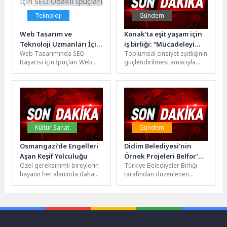
Teknoloji
Gündem
Web Tasarım ve
Konak’ta eşit yaşam için
Teknoloji Uzmanları İçin
iş birliği: “Mücadeleyi
Web Tasarımında SEO
Toplumsal cinsiyet eşitliğinin
SEO Odaklı İpuçları
birlikte büyüteceğiz”
Başarısı için İpuçları Web
güçlendirilmesi amacıyla
sitesi performansı, SEO
Konak Belediyesi ile Eşit
başarısı için oldukça
Yaşam Derneği arasında iş
önemlidir. Kullanıcılar...
birliği protokolü...
Kültür Sanat
Gündem
Osmangazi’de Engelleri
Didim Belediyesi’nin
Aşan Keşif Yolculuğu
Örnek Projeleri Belfor’da
Özel gereksinimli bireylerin
Türkiye Belediyeler Birliği
Tanıtıldı
hayatın her alanında daha
tarafından düzenlenen
aktif, üretken ve mutlu
Belediyecilik Forumu
bireyler olarak yer almaları...
(BELFOR), yerel yönetimler
arasında iş birliğini
güçlendirmek ve...