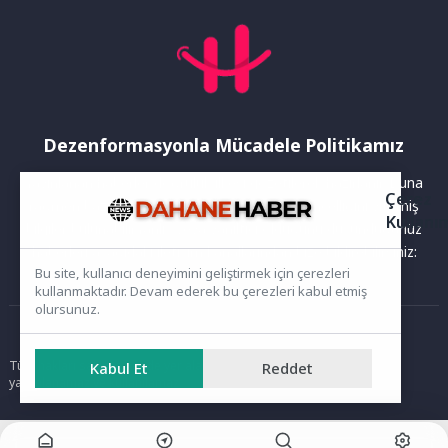
Dezenformasyonla Mücadele Politikamız
Yayınlanan haberler doğruluk ilkesi gözetilerek hazırlanır. Buna
Çerez
rağmen bazı içeriklerde eksik, hatalı veya güncelliğini yitirmiş
Kullanı
bilgiler bulunabilir.Yanlış veya yanıltıcı olduğunu düşündüğünüz
haberleri aşağıdaki iletişim kanallarından bize bildirebilirsiniz:
Bu site, kullanıcı deneyimini geliştirmek için çerezleri
kullanmaktadır. Devam ederek bu çerezleri kabul etmiş
olursunuz.
Ana Sayfa
Tüm hakları saklıdır. Sitede yer alan içerikler izinsiz kopyalanamaz,
Kabul Et
Reddet
yayımlanamaz ve kullanılamaz.