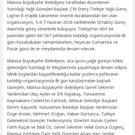
Manisa Büyükşehir Belediyesi tarafından düzenlenen
Yuntdağı Yağlı Güreşleri başladı. CW Enerji Türkiye Yağlı Güreş
Ligi’nin 8 etaplık takviminin önemli duraklarından biri olan
organizasyon, 5-6-7 Haziran 2026 tarihlerinde Ortaköy Güreş
Alanı’nda güreş severlerle buluşuyor. Türkiye’nin dört bir
yanından gelen bin 567 pehlivanın katıldığı organizasyonda ilk
gün müsabakaları tamamlanırken, heyecan Cumartesi ve
Pazar günü de er meydanında devam edecek.
Manisa Büyükşehir Belediyesi, ata sporu yağlı güreşin köklü
geleneğini Yuntdağı Er Meydanı’nda yaşatmaya devam ediyor.
Minik boylardan başpehlivanlığa kadar yüzlerce pehlivanın
katıldığı organizasyonda ilk gün karşılaşmaları başladı.
Güreşleri, Manisa Büyükşehir Belediyesi Genel Sekreter
Yardımcıları Ulaş Aydın ve Erk Kayabaş, Yunusemre
Kaymakamı Celalettin Cantürk, Akhisar Belediye Başkanı
Ekrem Kayserili, Yunusemre Belediye Başkan Yardımcıları
Özge Arslan, Mehmet Doğan, Hakan Gürtunca, Türkiye
Geleneksel Güreşler Federasyonu Yönetim Kurulu Üyeleri
Fatih Küçük ve Bilal Öz, Genel Sekreter Vekili Gonca Özgenç,
Manisa Yuntdağı Dağı Yağlı Güreşleri Ağası Hacı Serdar