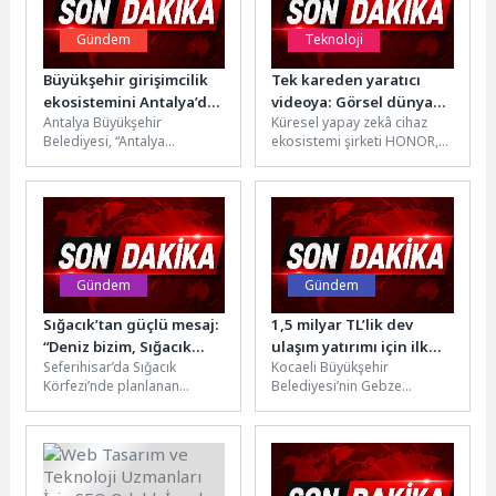
Gündem
Teknoloji
Büyükşehir girişimcilik
Tek kareden yaratıcı
ekosistemini Antalya’da
videoya: Görsel dünyada
Antalya Büyükşehir
Küresel yapay zekâ cihaz
buluşturdu
yapay zeka dönemi
Belediyesi, “Antalya
ekosistemi şirketi HONOR,
Girişimcilik ve Mentorluk
yeni HONOR 600 Serisi ile
Kampı” ile Antalya ve
mobil içerik üretiminde...
İstanbul’daki girişimcilik
dünyasını bir...
Gündem
Gündem
Sığacık’tan güçlü mesaj:
1,5 milyar TL’lik dev
“Deniz bizim, Sığacık
ulaşım yatırımı için ilk
Seferihisar’da Sığacık
Kocaeli Büyükşehir
hepimizin”
adım
Körfezi’nde planlanan
Belediyesi’nin Gebze
marina kapasite artışına
bölgesinde
karşı vatandaşlar, balıkçılar
gerçekleştireceği dev ulaşım
ve sivil toplum temsilcileri
yatırımı için yapım işi ihalesi
bir...
gerçekleştirildi. Proje...