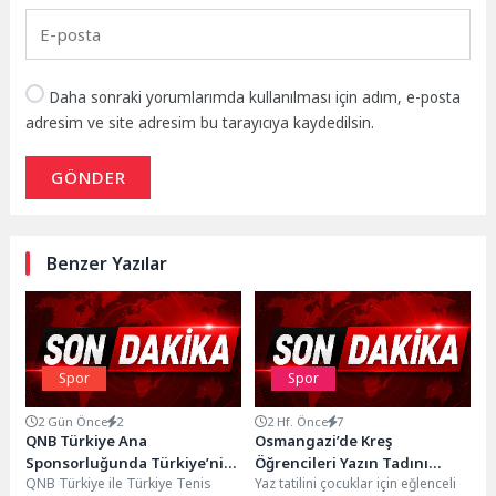
Daha sonraki yorumlarımda kullanılması için adım, e-posta
adresim ve site adresim bu tarayıcıya kaydedilsin.
GÖNDER
Benzer Yazılar
Spor
Spor
2 Gün Önce
2
2 Hf. Önce
7
QNB Türkiye Ana
Osmangazi’de Kreş
Sponsorluğunda Türkiye’nin
Öğrencileri Yazın Tadını
QNB Türkiye ile Türkiye Tenis
Yaz tatilini çocuklar için eğlenceli
İlk Padel Türkiye
Havuzda Çıkardı