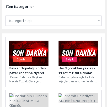
hayata geçirilen, su...
Tüm Kategoriler
Gündem
Sağlık
Başkan Topaloğlu’ndan
Her 3 çocuktan yaklaşık
pazar esnafına ziyaret
1’i astım riski altında!
Kemer Belediye Başkanı
Baharın gelmesiyle birlikte
Necati Topaloğlu, ilçe
ağaçlardan ve çimenlerden
merkezinde kurulan sebze
yayılan polen miktarının
ve meyve pazarını ziyaret
artması çocuklarda alerjik
ederek pazar...
nezle şikayetlerini belirgin...