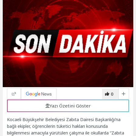
0
Yazı Özetini Göster
Kocaeli Büyükşehir Belediyesi Zabıta Dairesi Başkanlığı’na
bağlı ekipler, öğrencilerin tüketici hakları konusunda
bilgilenmesi amacıyla yürütülen çalışma ile okullarda “Zabıta