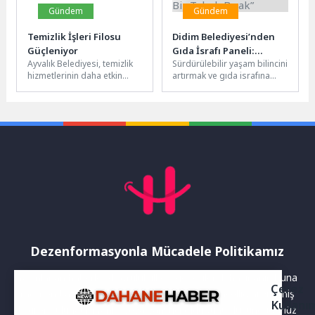
Gündem
Gündem
Temizlik İşleri Filosu
Didim Belediyesi’nden
Güçleniyor
Gıda İsrafı Paneli:
Ayvalık Belediyesi, temizlik
Sürdürülebilir yaşam bilincini
“Geleceğe Bir Tabak
hizmetlerinin daha etkin
artırmak ve gıda israfına
Bırak”
yürütülmesi amacıyla araç
dikkat çekmek amacıyla
filosunu güçlendirmeye
Didim Belediyesi tarafından
devam ediyor. Bu
düzenlenen “Geleceğe...
kapsamda,...
Dezenformasyonla Mücadele Politikamız
Yayınlanan haberler doğruluk ilkesi gözetilerek hazırlanır. Buna
Çerez
rağmen bazı içeriklerde eksik, hatalı veya güncelliğini yitirmiş
Kullanı
bilgiler bulunabilir.Yanlış veya yanıltıcı olduğunu düşündüğünüz