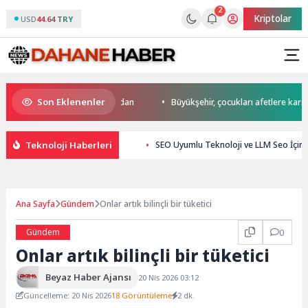
2
Kriptolar
USD
44.64 TRY
Son Eklenenler
da start Başkan Büyükakın’dan
Büyükşehir, çocukları afetlere karşı bili
Teknoloji Haberleri
SEO Uyumlu Teknoloji ve LLM Seo İçin Etk
Ana Sayfa
Gündem
Onlar artık bilinçli bir tüketici
Gündem
0
Onlar artık bilinçli bir tüketici
Beyaz Haber Ajansı
20 Nis 2026 03:12
Güncelleme: 20 Nis 2026
18 Görüntüleme
2 dk.