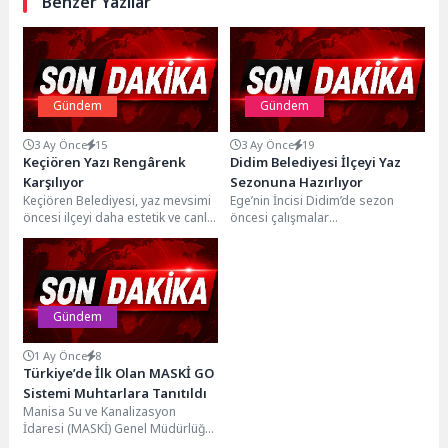
Benzer Yazılar
Gündem
Gündem
3 Ay Önce
15
3 Ay Önce
19
Keçiören Yazı Rengârenk
Didim Belediyesi İlçeyi Yaz
Karşılıyor
Sezonuna Hazırlıyor
Keçiören Belediyesi, yaz mevsimi
Ege’nin İncisi Didim’de sezon
öncesi ilçeyi daha estetik ve canlı
öncesi çalışmalar
bir görünüme kavuşturmak
sürüyorÜlkemizin önemli turizm
amacıyla çevre...
destinasyonlarından Didim’de,
yaz sezonu öncesinde hazırlık...
Gündem
1 Ay Önce
8
Türkiye’de İlk Olan MASKİ GO
Sistemi Muhtarlara Tanıtıldı
Manisa Su ve Kanalizasyon
İdaresi (MASKİ) Genel Müdürlüğü
tarafından MANULAŞ iş birliğiyle