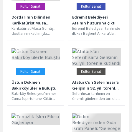
Kültür Sanat
Kültür Sanat
Dostlarının Dilinden
Edremit Belediyesi
Karikatürist Musa
Ata’nın huzuruna çıktı
Karikatürist Musa Gümüş,
Edremit Belediyesi, tarihinde
Gümüş
dostlarının katılımıyla
ilk kez Başkent Ankara’da
düzenlenecek söyleşide
düzenlenen resmi törenle
anılacak. Etkinlik, 5 Nisan’da
Cumhuriyetimizin Kurucusu
Kadıköy Belediyesi Karikatür
Ulu Önder Mustafa...
Evi’nde...
Kültür Sanat
Kültür Sanat
Üstün Dökmen
Atatürk’ün Seferihisar’a
Bakırköylülerle Buluştu
Gelişinin 92. yılı törenle
Bakırköy Belediyesi’nin her
Seferihisar tarihinin en
kutlandı
Cuma İspirtohane Kültür
önemli günlerinden biri olan
Merkezi’nde düzenlediği
11 Nisan, Ulu Önder
“Bakırköy Muhabbeti”
Mustafa Kemal Atatürk’ün
söyleşilerinin bu haftaki
ilçeye...
konuğu Psikolog,...