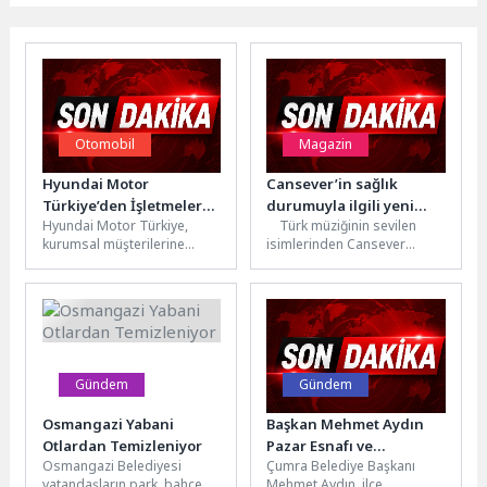
Otomobil
Magazin
Hyundai Motor
Cansever’in sağlık
Türkiye’den İşletmelere
durumuyla ilgili yeni
Hyundai Motor Türkiye,
Türk müziğinin sevilen
Özel Finansman
açıklama yapıldı!
kurumsal müşterilerine
isimlerinden Cansever
Çözümü: Hyundai
yönelik yeni finansman
hakkında, sanatçının
Leasing
çözümü Hyundai
menajeri Erhan Arı ve
Leasing hizmetini devreye
Yapım/PR şirketi Warble...
aldı. Garanti Finansal
Kiralama...
Gündem
Gündem
Osmangazi Yabani
Başkan Mehmet Aydın
Otlardan Temizleniyor
Pazar Esnafı ve
Osmangazi Belediyesi
Çumra Belediye Başkanı
Vatandaşlarla Bir Araya
vatandaşların park, bahçe ve
Mehmet Aydın, ilçe