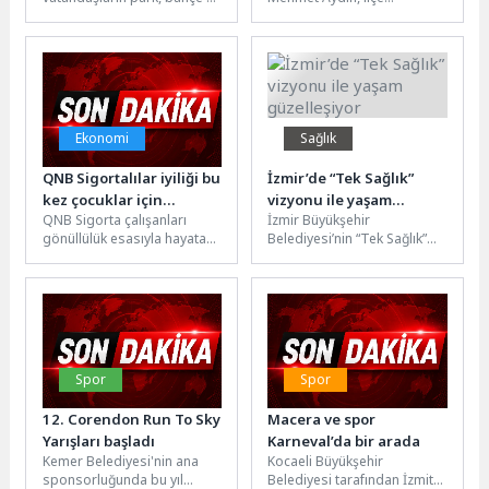
Geldi
kaldırımlarda rahat ve
genelindeki saha
huzurlu bir şekilde
ziyaretlerini sürdürerek
gezebilmesi için yabani...
Sebze Pazarı ile Çaput
Pazarı'nı...
Ekonomi
Sağlık
QNB Sigortalılar iyiliği bu
İzmir’de “Tek Sağlık”
kez çocuklar için
vizyonu ile yaşam
QNB Sigorta çalışanları
İzmir Büyükşehir
bulaştırdı
güzelleşiyor
gönüllülük esasıyla hayata
Belediyesi’nin “Tek Sağlık”
geçirdiği “İyilik Bulaştır
vizyonu doğrultusunda
Challenge” kapsamında, bu
yürüttüğü çalışmalarla son
kez yüzlerde tebessüm...
iki yılda on binlerce
hayvanın...
Spor
Spor
12. Corendon Run To Sky
Macera ve spor
Yarışları başladı
Karneval’da bir arada
Kemer Belediyesi'nin ana
Kocaeli Büyükşehir
sponsorluğunda bu yıl
Belediyesi tarafından İzmit