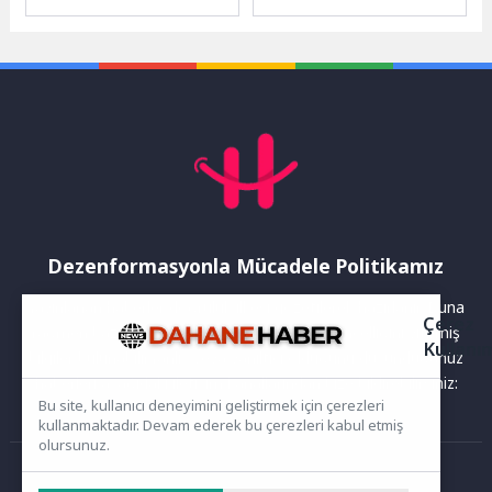
12’cisi düzenlenen Corendon
Millet Bahçesi’nde
Airlines Tahtalı Run To Sky
düzenlenen Karneval Çocuk
yarışları...
Şenliği, spor etkinlikleriyle
de çocukların...
Dezenformasyonla Mücadele Politikamız
Yayınlanan haberler doğruluk ilkesi gözetilerek hazırlanır. Buna
Çerez
rağmen bazı içeriklerde eksik, hatalı veya güncelliğini yitirmiş
Kullanı
bilgiler bulunabilir.Yanlış veya yanıltıcı olduğunu düşündüğünüz
haberleri aşağıdaki iletişim kanallarından bize bildirebilirsiniz:
Bu site, kullanıcı deneyimini geliştirmek için çerezleri
kullanmaktadır. Devam ederek bu çerezleri kabul etmiş
olursunuz.
Ana Sayfa