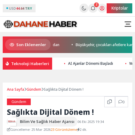
2
Kriptolar
USD
44.64 TRY
Son Eklenenler
da start Başkan Büyükakın’dan
Büyükşehir, çocukları afetlere karşı bili
Teknoloji Haberleri
AI Ajanlar Dönemi Başladı
Web
Ana Sayfa
Gündem
Sağlıkta Dijital Dönem !
Gündem
0
Sağlıkta Dijital Dönem !
Bilim Ve Sağlık Haber Ajansı
06 Eki 2025 19:34
Güncelleme: 25 Mar 2026
23 Görüntüleme
2 dk.