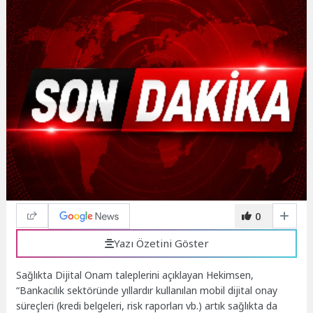
0
Yazı Özetini Göster
Sağlıkta Dijital Onam taleplerini açıklayan Hekimsen,
“Bankacılık sektöründe yıllardır kullanılan mobil dijital onay
süreçleri (kredi belgeleri, risk raporları vb.) artık sağlıkta da