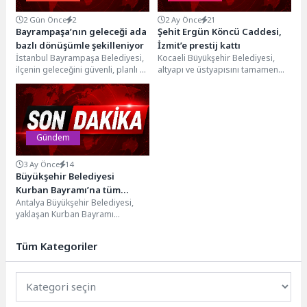
2 Gün Önce
2
2 Ay Önce
21
Bayrampaşa’nın geleceği ada
Şehit Ergün Köncü Caddesi,
bazlı dönüşümle şekilleniyor
İzmit’e prestij kattı
İstanbul Bayrampaşa Belediyesi,
Kocaeli Büyükşehir Belediyesi,
ilçenin geleceğini güvenli, planlı ve
altyapı ve üstyapısını tamamen
yaşanabilir bir şehircilik anlayışıyla
yenilediği İzmit Şehit Ergün Köncü
şekillendirecek ada bazlı...
Caddesi’ni yepyeni bir...
Gündem
3 Ay Önce
14
Büyükşehir Belediyesi
Kurban Bayramı’na tüm
Antalya Büyükşehir Belediyesi,
birimleriyle hazır
yaklaşan Kurban Bayramı
öncesinde kent genelinde
vatandaşların rahat ve huzurlu bir
Tüm Kategoriler
bayram...