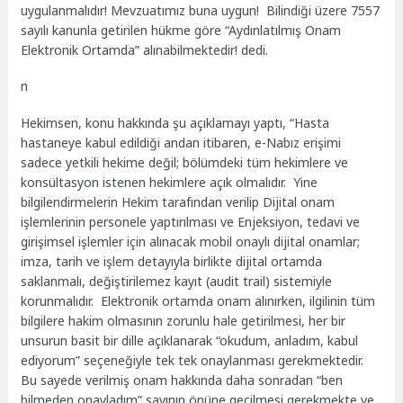
uygulanmalıdır! Mevzuatımız buna uygun!
Bilindiği üzere 7557
sayılı kanunla getirilen hükme göre “Aydınlatılmış Onam
Elektronik Ortamda” alınabilmektedir! dedi.
n
Hekimsen, konu hakkında şu açıklamayı yaptı, “
Hasta
hastaneye kabul edildiği andan itibaren, e-Nabız erişimi
sadece yetkili hekime değil; bölümdeki tüm hekimlere ve
konsültasyon istenen hekimlere açık olmalıdır.
Yine
bilgilendirmelerin Hekim tarafından verilip Dijital onam
işlemlerinin personele yaptırılması ve Enjeksiyon, tedavi ve
girişimsel işlemler için alınacak mobil onaylı dijital onamlar;
imza, tarih ve işlem detayıyla birlikte dijital ortamda
saklanmalı, değiştirilemez kayıt (audit trail) sistemiyle
korunmalıdır.
Elektronik ortamda onam alınırken, ilgilinin tüm
bilgilere hakim olmasının zorunlu hale getirilmesi, her bir
unsurun basit bir dille açıklanarak “okudum, anladım, kabul
ediyorum” seçeneğiyle tek tek onaylanması gerekmektedir.
Bu sayede verilmiş onam hakkında daha sonradan “ben
bilmeden onayladım” savının önüne geçilmesi gerekmekte ve