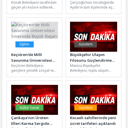
Konak Belediyesi tarafından
Çerçioğlu’nun öncülüğünde
“Görünmeyen Formlar”
Eş Zamanlı Ulaşım
geçen yıl restore edilerek
Aydın'ın tüm ilçelerinde eş
sergisi açıldı
Yatırımları
kentin kültür ve sanat
zamanlı olarak
yaşamına kazandırılan Tarihi
gerçekleştirilen yatırım,
Kıllıoğlu...
proje, çalışma ve hizmetler
devam...
Eğitim
Gündem
Keçiören’de Milli
Büyükşehir Ulaşım
Savunma Üniversitesi
Filosunu Güçlendirmeye
Keçiören Belediyesi,
Manisa Büyükşehir
Sınavında Büyük Başarı
Devam Ediyor
gençlere yönelik sosyal ve
Belediyesi, toplu ulaşım
kültürel hizmetlerin yanı sıra
hizmetlerinin kalitesini
eğitime yönelik
artırmak amacıyla araç
çalışmalarıyla da
filosunu güçlendirmeye
öğrencilerin...
devam ediyor. Cumhuriyet...
Kültür Sanat
Gündem
Çankaya’nın Üreten
Kocaeli sahillerinde yeni
Elleri Karma Sergide
ücret tarifeleri açıklandı