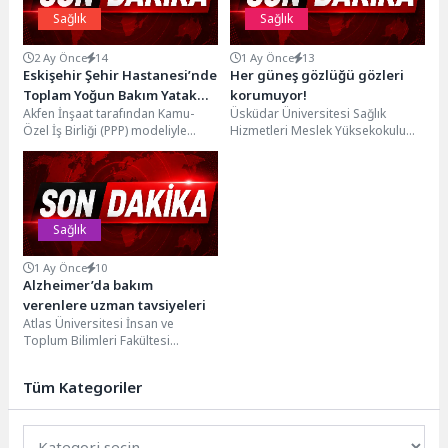
Sağlık
Sağlık
2 Ay Önce
14
1 Ay Önce
13
Eskişehir Şehir Hastanesi’nde
Her güneş gözlüğü gözleri
Toplam Yoğun Bakım Yatak
korumuyor!
Akfen İnşaat tarafından Kamu-
Üsküdar Üniversitesi Sağlık
Kapasitesi 217’ye Yükseldi
Özel İş Birliği (PPP) modeliyle
Hizmetleri Meslek Yüksekokulu
hayata geçirilen ve Ekim 2018’den
(SHMYO) Optisyenlik
bu yana hizmet...
Programından Dr. Öğr. Üyesi Naz
Esin Başkan...
Sağlık
1 Ay Önce
10
Alzheimer’da bakım
verenlere uzman tavsiyeleri
Atlas Üniversitesi İnsan ve
Toplum Bilimleri Fakültesi
Psikoloji Bölümü ve Atlas
Üniversitesi Psikoloji
Tüm Kategoriler
Laboratuvarı
araştırmacılarından...