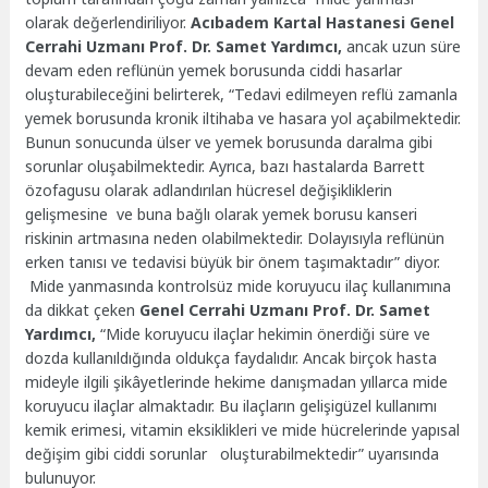
olarak değerlendiriliyor.
Acıbadem Kartal Hastanesi Genel
Cerrahi Uzmanı Prof. Dr. Samet Yardımcı,
ancak uzun süre
devam eden reflünün yemek borusunda ciddi hasarlar
oluşturabileceğini belirterek, “Tedavi edilmeyen reflü zamanla
yemek borusunda kronik iltihaba ve hasara yol açabilmektedir.
Bunun sonucunda ülser ve yemek borusunda daralma gibi
sorunlar oluşabilmektedir. Ayrıca, bazı hastalarda Barrett
özofagusu olarak adlandırılan hücresel değişikliklerin
gelişmesine ve buna bağlı olarak yemek borusu kanseri
riskinin artmasına neden olabilmektedir. Dolayısıyla reflünün
erken tanısı ve tedavisi büyük bir önem taşımaktadır” diyor.
Mide yanmasında kontrolsüz mide koruyucu ilaç kullanımına
da dikkat çeken
Genel Cerrahi Uzmanı
Prof. Dr. Samet
Yardımcı,
“Mide koruyucu ilaçlar hekimin önerdiği süre ve
dozda kullanıldığında oldukça faydalıdır. Ancak birçok hasta
mideyle ilgili şikâyetlerinde hekime danışmadan yıllarca mide
koruyucu ilaçlar almaktadır. Bu ilaçların gelişigüzel kullanımı
kemik erimesi, vitamin eksiklikleri ve mide hücrelerinde yapısal
değişim gibi ciddi sorunlar oluşturabilmektedir” uyarısında
bulunuyor.