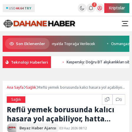
2
Kriptolar
USD
44.64 TRY
Son Eklenenler
nı Kaybetti: Kuzey Makedonya’da Toprağa Verilecek
Osmangazi’de Gele
Teknoloji Haberleri
Kaspersky: Doğru BT alışkanlıkları sibe
Ana Sayfa
Sağlık
Reflü yemek borusunda kalıcı hasara yol açabiliyor,
hatta…
Sağlık
0
Reflü yemek borusunda kalıcı
hasara yol açabiliyor, hatta…
Beyaz Haber Ajansı
03 Haz 2026 08:12