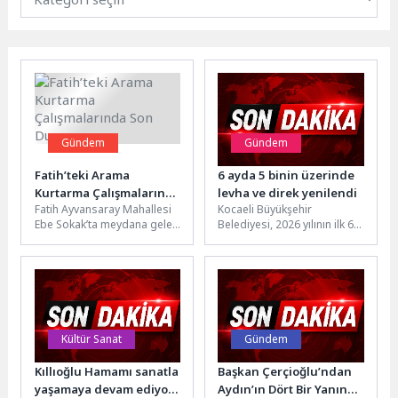
Gündem
Gündem
Fatih’teki Arama
6 ayda 5 binin üzerinde
Kurtarma Çalışmalarında
levha ve direk yenilendi
Fatih Ayvansaray Mahallesi
Kocaeli Büyükşehir
Son Durum
Ebe Sokak’ta meydana gelen
Belediyesi, 2026 yılının ilk 6
bina çökmesi ihbarı üzerine
ayında kent genelinde 2 bin
İstanbul İtfaiyesi ekiplerimiz
trafik levhası direğini...
başta...
Kültür Sanat
Gündem
Kıllıoğlu Hamamı sanatla
Başkan Çerçioğlu’ndan
yaşamaya devam ediyor:
Aydın’ın Dört Bir Yanında