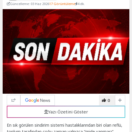
Güncelleme: 03 Haz 2026
17 Görüntüleme
4 dk.
0
Yazı Özetini Göster
En sık görülen sindirim sistemi hastalıklarından biri olan reflü,
toplum tarafından çoğu zaman yalnızca “mide yanması”