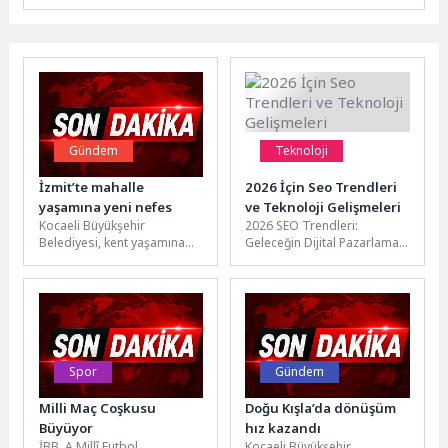
Gündem
Teknoloji
İzmit’te mahalle
2026 İçin Seo Trendleri
yaşamına yeni nefes
ve Teknoloji Gelişmeleri
Kocaeli Büyükşehir
2026 SEO Trendleri:
Belediyesi, kent yaşamına
Geleceğin Dijital Pazarlama
değer katacak yeni
Stratejileri 2026 yılına
projelerine bir yenisini daha
girerken, dijital pazarlama
ekliyor. İzmit Gündoğdu...
dünyasında SEO
trendlerinde...
Spor
Gündem
Milli Maç Coşkusu
Doğu Kışla’da dönüşüm
Büyüyor
hız kazandı
İBB, A Millî Futbol
Kocaeli Büyükşehir