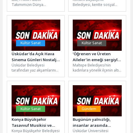
Takımımızın Dünya
Belediyesi, kentte sosyal
Kupası’ndaki mücadelesini
yaşamı güçlendirecek
kent meydanlarına taşımaya
projelerini hayata geçirmeye
devam ediyor. İlk maçta...
devam ediyor. Bu kapsamda
İzmit...
Kültür Sanat
Kültür Sanat
Üsküdar’da Açık Hava
‘Öğrenen ve Üreten
Sinema Günleri Nostalji
Aileler’in emeği sergiyle
Üsküdar Belediyesi
Maltepe Belediyesi’nin
Dolu Klasiklerle Devam
taçlandı
tarafından yaz akşamlarını
kadınlara yönelik ilçenin altı
Ediyor
kültür ve sanatla
mahallesinde hizmet veren
buluşturmak amacıyla
kadın danışma ve sosyal
düzenlenen “Üsküdar’da
yaşam merkezlerinde...
İzler İken” Açık...
Kültür Sanat
Gündem
Konya Büyükşehir
Bugünün yalnızlığı,
Tasavvuf Musikisi ve
insanlar arasında
Konya Büyükşehir Belediyesi
Üsküdar Üniversitesi
Sema Topluluğu
insansız kalma hali!