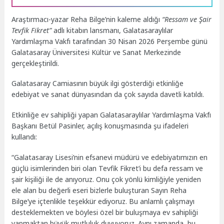
Araştırmacı-yazar Reha Bilge’nin kaleme aldığı
“Ressam ve Şair
Tevfik Fikret”
adlı kitabın lansmanı, Galatasaraylılar
Yardımlaşma Vakfı tarafından 30 Nisan 2026 Perşembe günü
Galatasaray Üniversitesi Kültür ve Sanat Merkezinde
gerçekleştirildi.
Galatasaray Camiasının büyük ilgi gösterdiği etkinliğe
edebiyat ve sanat dünyasından da çok sayıda davetli katıldı.
Etkinliğe ev sahipliği yapan Galatasaraylılar Yardımlaşma Vakfı
Başkanı Betül Pasinler, açılış konuşmasında şu ifadeleri
kullandı:
“Galatasaray Lisesi’nin efsanevi müdürü ve edebiyatımızın en
güçlü isimlerinden biri olan Tevfik Fikret’i bu defa ressam ve
şair kişiliği ile de anıyoruz. Onu çok yönlü kimliğiyle yeniden
ele alan bu değerli eseri bizlerle buluşturan Sayın Reha
Bilge’ye içtenlikle teşekkür ediyoruz. Bu anlamlı çalışmayı
desteklemekten ve böylesi özel bir buluşmaya ev sahipliği
yapmaktan büyük mutluluk duyuyoruz. Aynı zamanda, bu