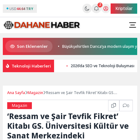
2
Kriptolar
USD
44.64 TRY
Son Eklenenler
laşım Ağı Güçleniyor
Büyükşehir’den Darıca’ya modern ulaşım yatırımı
Teknoloji Haberleri
2026’da SEO ve Teknoloji Buluşması
Ana Sayfa
Magazin
‘Ressam ve Şair Tevfik Fikret’ Kitabı GS.
Üniversitesi Kültür ve Sanat Merkezindeki
Galatasaray Müzesi’nde Tanıtıldı
Magazin
0
‘Ressam ve Şair Tevfik Fikret’
Kitabı GS. Üniversitesi Kültür ve
Sanat Merkezindeki