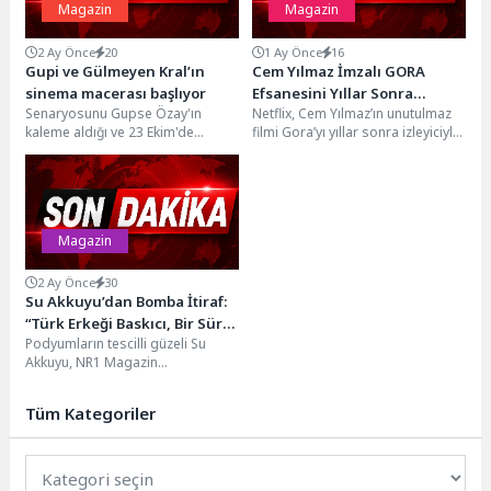
Magazin
Magazin
2 Ay Önce
20
1 Ay Önce
16
Gupi ve Gülmeyen Kral’ın
Cem Yılmaz İmzalı GORA
sinema macerası başlıyor
Efsanesini Yıllar Sonra
Senaryosunu Gupse Özay'ın
Netflix, Cem Yılmaz’ın unutulmaz
İzleyiciyle Yeniden
kaleme aldığı ve 23 Ekim'de
filmi Gora’yı yıllar sonra izleyiciyle
Buluşturacak Netflix Dizisi
sadece sinemalarda vizyona
yeniden buluşturacak yeni
GORA4GORA’nın Çekimleri
girmeye hazırlanan animasyon
dizisi GORA4GORA’nın
Başladı
filmi...
çekimlerinin başladığını setten...
Magazin
2 Ay Önce
30
Su Akkuyu’dan Bomba İtiraf:
“Türk Erkeği Baskıcı, Bir Süre
Podyumların tescilli güzeli Su
Erkeklerden Uzak
Akkuyu, NR1 Magazin
Duruyorum!”
stüdyosunda Zeynep Bozkaya'nın
konuğu oldu. Erkekler hakkında
Tüm Kategoriler
yaptığı...