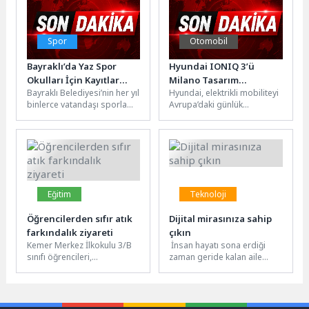
Spor
Otomobil
Bayraklı’da Yaz Spor
Hyundai IONIQ 3’ü
Okulları İçin Kayıtlar
Milano Tasarım
Bayraklı Belediyesi’nin her yıl
Hyundai, elektrikli mobiliteyi
Başladı
Haftası’nda Tanıttı.
binlerce vatandaşı sporla
Avrupa’daki günlük
buluşturduğu spor
ihtiyaçlara daha uygun,
okullarında yaz dönemi
sezgisel ve konforlu hale
kayıtları başladı. Çocuklar,...
getirmek üzere geliştirilen...
Eğitim
Teknoloji
Öğrencilerden sıfır atık
Dijital mirasınıza sahip
farkındalık ziyareti
çıkın
Kemer Merkez İlkokulu 3/B
İnsan hayatı sona erdiği
sınıfı öğrencileri,
zaman geride kalan aile
öğretmenleri Ezgi Duman
üyeleri, yakın arkadaşlar
eşliğinde 30 Mart
tarafından duygusal olarak
Uluslararası Sıfır Atık...
zor...