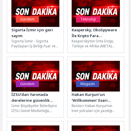
Gündem
Teknoloji
Sigorta İzmir için geri
Kaspersky, OkoSpyware
sayım
İle Kripto Para
Sigorta İzmir - Sigorta
Kaspersky’nin Orta Doğu,
Kullanıcılarını Hedef
Paydaşları İş Birliği Fuar ve
Türkiye ve Afrika (META)
Alan Yeni Kötü Amaçlı
Zirvesi 11-13 Haziran 2026
bölgesine yönelik yıllık Siber
Yazılım İskeletini Deşifre
tarihlerinde Fuar...
Güvenlik Hafta sonu
Etti
etkinliğinde,...
Gündem
Magazin
İZSU’dan Yarımada
Hakan Kurşun’un
derelerine güvenlik
‘Willkommen’ Eseri
İzmir Büyükşehir Belediyesi
Besteci Hakan Kurşun’un
seferberliği
Hanau Tren
İZSU Genel Müdürlüğü,
tren yolcuları için yazdığı
İstasyonu’ndaki
Yarımada’daki derelerin
Willkommen ve Auf
Kamusal Sanat
güvenliğini artırmak ve çevre
Wiedersehen isimli
Projesinde Yer Alıyor
düzenlemesi yapmak için...
parçaları, Hanau am...