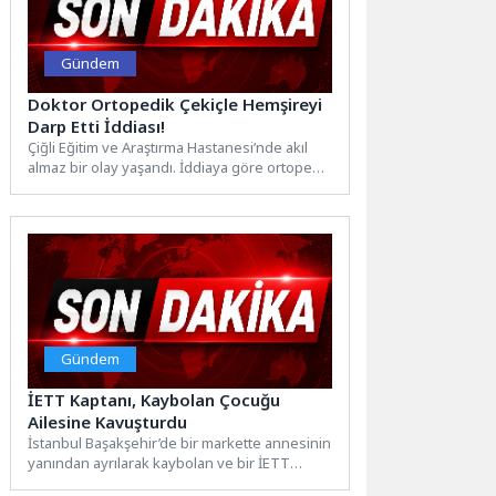
Gündem
Doktor Ortopedik Çekiçle Hemşireyi
Darp Etti İddiası!
Çiğli Eğitim ve Araştırma Hastanesi’nde akıl
almaz bir olay yaşandı. İddiaya göre ortopedi
ameliyatı sırasında...
Gündem
İETT Kaptanı, Kaybolan Çocuğu
Ailesine Kavuşturdu
İstanbul Başakşehir’de bir markette annesinin
yanından ayrılarak kaybolan ve bir İETT
otobüsüne binen 7 yaşındaki...