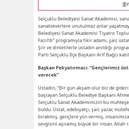
Y
Selçuklu Belediyesi Sanat Akademisi, sanat
sanatseverlere unutulmaz anlar yaşatmay
Belediyesi Sanat Akademisi Tiyatro Toplu
Fazıl’dı” programıyla fikir adamı, şair, ü
Şiir ve dinletilerle üstadın anıldığı pro
Parti Selçuklu İlçe Başkanı Arif Bağcı katıl
Başkan Pekyatırmacı: “Gençlerimiz üsta
verecek”
Üstadın, “Bir gün akşam olur biz de gideri
başlayan Selçuklu Belediye Başkanı Ahmet 
Selçuklu Sanat Akademimizin bu muhteşem k
buldu. Üstat, edebiyatçı, şair, yazar, müte
bırakmış, gençlere yön vermiş, insanımıza
sevgisini aşılamış büyük bir insan. Allah