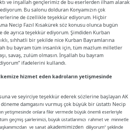
aktı ve inşallah gençlerimiz de bu eserlerden ilham alarak
 ediyorum. Bu salonu dolduran Konyamızın çok
erlerine de özellikle teşekkür ediyorum. Hiçbir
 Ama Necip Fazıl Kısakürek söz konusu olunca bugün
re de ayrıca teşekkür ediyorum. Şimdiden Kurban
klı, sıhhatli bir şekilde nice Kurban Bayramlarına
llah bu bayram tüm insanlık için, tüm mazlum milletler
aşı, savaş, zulüm olmasın. İnşallah bu bayram
ediyorum” ifadelerini kullandı.
“Ülkemize hizmet eden kadroların yetişmesinde
suna ve seyirciye teşekkür ederek sözlerine başlayan AK
Bir döneme damgasını vurmuş çok büyük bir üstattı Necip
n yetişmesinde onlara fikir vermede büyük önemli eserleriyle
 tüm geçmiş şairlerimizi, büyük üstatlarımızı rahmet ve minnetle
akademimizden
başkanımızdan ve sanat
diliyorum” şeklinde