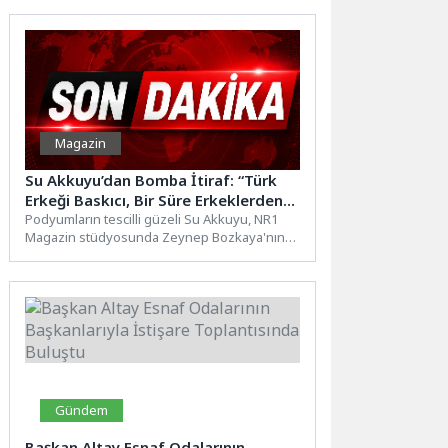
Magazin
Su Akkuyu’dan Bomba İtiraf: “Türk
Erkeği Baskıcı, Bir Süre Erkeklerden
Uzak Duruyorum!”
Podyumların tescilli güzeli Su Akkuyu, NR1
Magazin stüdyosunda Zeynep Bozkaya'nın
konuğu oldu. Erkekler hakkında yaptığı...
Gündem
Başkan Altay Esnaf Odalarının