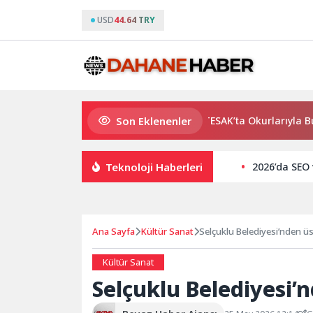
USD
44.64 TRY
Son Eklenenler
Usta Yazar Burhan Sönmez TESAK’ta Okurlarıyla Buluşuyor
Teknoloji Haberleri
2026’da SEO 
Ana Sayfa
Kültür Sanat
Selçuklu Belediyesi’nden üst
Kültür Sanat
Selçuklu Belediyesi’n