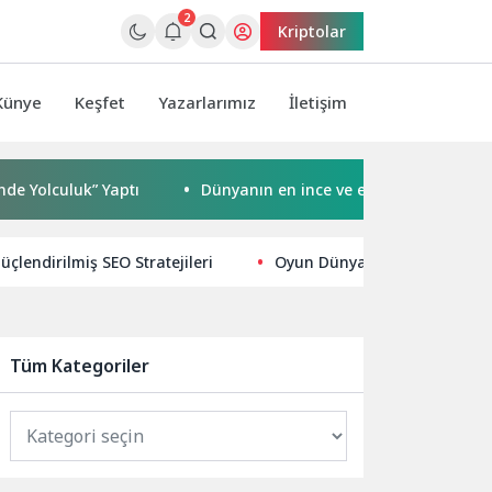
2
Kriptolar
Künye
Keşfet
Yazarlarımız
İletişim
uk” Yaptı
Dünyanın en ince ve en güçlü katlanabilir amir
üçlendirilmiş SEO Stratejileri
Oyun Dünyasında Ezber Boza
Tüm Kategoriler