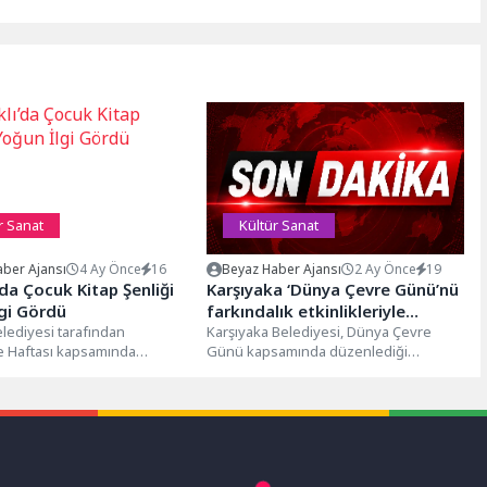
r Sanat
Kültür Sanat
ber Ajansı
4 Ay Önce
16
Beyaz Haber Ajansı
2 Ay Önce
19
’da Çocuk Kitap Şenliği
Karşıyaka ‘Dünya Çevre Günü’nü
gi Gördü
farkındalık etkinlikleriyle
elediyesi tarafından
kutladı
Karşıyaka Belediyesi, Dünya Çevre
 Haftası kapsamında
Günü kapsamında düzenlediği
 Çocuk Kitap Şenliği, üç gün
etkinliklerle sürdürülebilir bir gelecek
ukları kitaplarla...
için farkındalık yarattı. Atölyelerden...