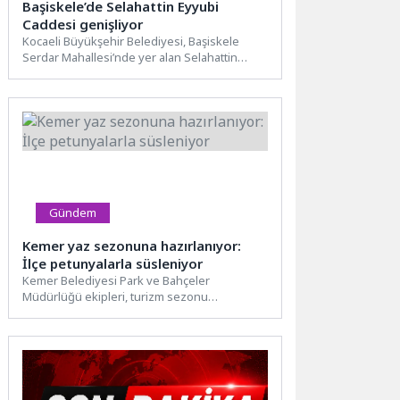
Başiskele’de Selahattin Eyyubi
Caddesi genişliyor
Kocaeli Büyükşehir Belediyesi, Başiskele
Serdar Mahallesi’nde yer alan Selahattin
Eyyubi Caddesi’nde 2. etap yol yapım...
Gündem
Kemer yaz sezonuna hazırlanıyor:
İlçe petunyalarla süsleniyor
Kemer Belediyesi Park ve Bahçeler
Müdürlüğü ekipleri, turizm sezonu
öncesinde ilçeyi estetik ve görsel açıdan...