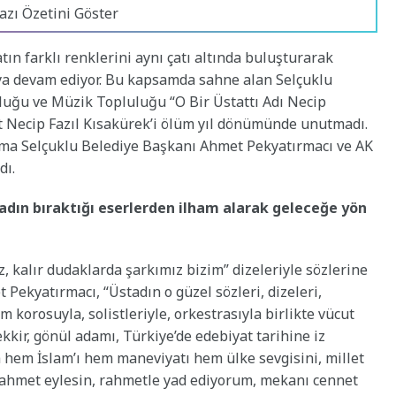
azı Özetini Göster
ın farklı renklerini aynı çatı altında buluşturarak
a devam ediyor. Bu kapsamda sahne alan Selçuklu
luğu ve Müzik Topluluğu “O Bir Üstattı Adı Necip
stat Necip Fazıl Kısakürek’i ölüm yıl dönümünde unutmadı.
grama Selçuklu Belediye Başkanı Ahmet Pekyatırmacı ve AK
dı.
dın bıraktığı eserlerden ilham alarak geleceğe yön
z, kalır dudaklarda şarkımız bizim” dizeleriyle sözlerine
Pekyatırmacı, “Üstadın o güzel sözleri, dizeleri,
orosuyla, solistleriyle, orkestrasıyla birlikte vücut
fekkir, gönül adamı, Türkiye’de edebiyat tarihine iz
 hem İslam’ı hem maneviyatı hem ülke sevgisini, millet
 rahmet eylesin, rahmetle yad ediyorum, mekanı cennet