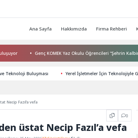
Ana Sayfa
Hakkımızda
Firma Rehberi
Genç KOMEK Yaz Okulu Öğrencileri “Şehrin Kalbinde Yolcul
ve Teknoloji Buluşması
Yerel İşletmeler İçin Teknolojiyle G
at Necip Fazıl’a vefa
0
den üstat Necip Fazıl’a vefa