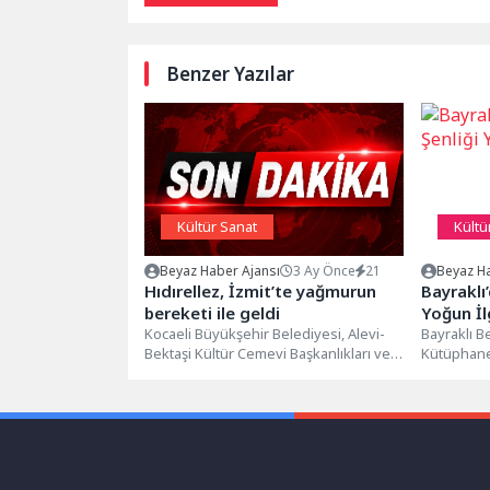
Benzer Yazılar
Kültür Sanat
Kültü
Beyaz Haber Ajansı
3 Ay Önce
21
Beyaz Ha
Hıdırellez, İzmit’te yağmurun
Bayraklı
bereketi ile geldi
Yoğun İl
Kocaeli Büyükşehir Belediyesi, Alevi-
Bayraklı B
Bektaşi Kültür Cemevi Başkanlıkları ve
Kütüphane
Balkan Türkleri Kültür ve Dayanışma
düzenlenen
Derneği’nin katkılarıyla...
boyunca çoc