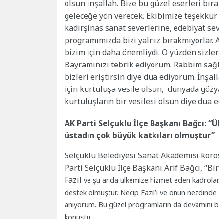
olsun inşallah. Bize bu güzel eserleri bır
geleceğe yön verecek. Ekibimize teşekkür
kadirşinas sanat severlerine, edebiyat sev
programımızda bizi yalnız bırakmıyorlar.
bizim için daha önemliydi. O yüzden sizle
Bayramınızı tebrik ediyorum. Rabbim sağlı
bizleri eriştirsin diye dua ediyorum. İnşa
için kurtuluşa vesile olsun, dünyada gözy
kurtuluşların bir vesilesi olsun diye dua 
AK Parti Selçuklu İlçe Başkanı Bağcı: 
üstadın çok büyük katkıları olmuştur”
Selçuklu Belediyesi Sanat Akademisi koro
Parti Selçuklu İlçe Başkanı Arif Bağcı, “
Fazıl
ve şu anda ülkemize hizmet eden kadroları
destek olmuştur. Necip Fazıl’ı ve onun nezdinde
anıyorum. Bu güzel programların da devamını 
konuştu.