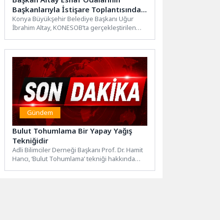
Başkanlarıyla İstişare Toplantısında
Buluştu
Konya Büyükşehir Belediye Başkanı Uğur
İbrahim Altay, KONESOB’ta gerçekleştirilen
seçimlerin ardından göreve devam eden ve...
Gündem
Bulut Tohumlama Bir Yapay Yağış
Tekniğidir
Adli Bilimciler Derneği Başkanı Prof. Dr. Hamit
Hancı, ‘Bulut Tohumlama’ tekniği hakkında
önemli bilgiler verdi.nİlk...