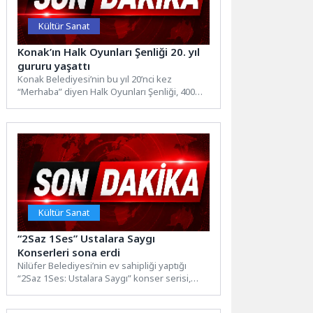
Kültür Sanat
Konak’ın Halk Oyunları Şenliği 20. yıl
gururu yaşattı
Konak Belediyesi’nin bu yıl 20’nci kez
“Merhaba” diyen Halk Oyunları Şenliği, 400
dansçının muhteşem gösterisine...
Kültür Sanat
“2Saz 1Ses” Ustalara Saygı
Konserleri sona erdi
Nilüfer Belediyesi’nin ev sahipliği yaptığı
“2Saz 1Ses: Ustalara Saygı” konser serisi,
Nazım Hikmet Kültürevi’nde düzenlenen...