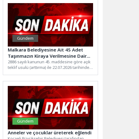
Gündem
Malkara Belediyesine Ait 45 Adet
Taşınmazın Kiraya Verilmesine Dair
İhale Gerçekleştirildi
2886 sayılı kanunun 45. maddesine göre açık
teklif usulü (arttırma) ile 22.07.2026 tarihinde
45 adet...
Gündem
Anneler ve çocuklar üreterek eğlendi
Kocaeli Büyükşehir Belediyesi tarafından