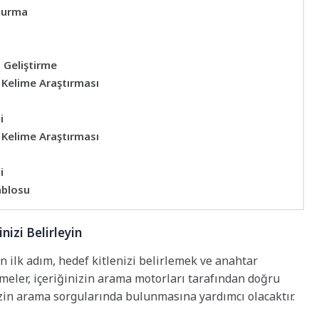
şturma
i Geliştirme
r Kelime Araştırması
i
r Kelime Araştırması
i
ablosu
nizi Belirleyin
n ilk adım, hedef kitlenizi belirlemek ve anahtar
imeler, içeriğinizin arama motorları tarafından doğru
zin arama sorgularında bulunmasına yardımcı olacaktır.