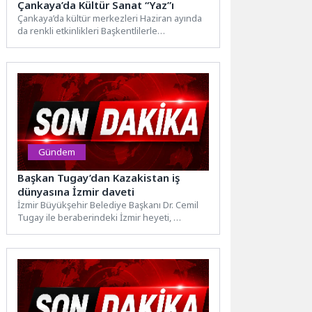
Çankaya’da Kültür Sanat “Yaz”ı
Çankaya’da kültür merkezleri Haziran ayında
da renkli etkinlikleri Başkentlilerle
buluşturuyor. Sergiler, festivaller, konserler,
tiyatrolar ve...
Gündem
Başkan Tugay’dan Kazakistan iş
dünyasına İzmir daveti
İzmir Büyükşehir Belediye Başkanı Dr. Cemil
Tugay ile beraberindeki İzmir heyeti,
Kazakistan'ın başkenti Astana'da Türkiye...