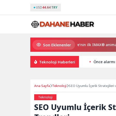
USD
44.64 TRY
Son Eklenenler
Gupi ve Gülmeyen Kral Türkiye’nin ilk IMAX® animasyon fil
Teknoloji Haberleri
Önce alarmı 
Ana Sayfa
Teknoloji
SEO Uyumlu İçerik Stratejileri 
Teknoloji
SEO Uyumlu İçerik Str