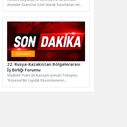
Anneler Günü’ne özel olarak hazırlanan Anne
Şehir Yaşam Merkezi’nin tanıtım programı...
Gündem
22. Rusya-Kazakistan Bölgelerarası
İş Birliği Forumu
Vladimir Putin ile Kassym-Jomart Tokayev,
"Küresel Bir Lojistik Ekosisteminin
Oluşturulması: Rusya-Kazakistan İş Birliği İçin
Yeni...