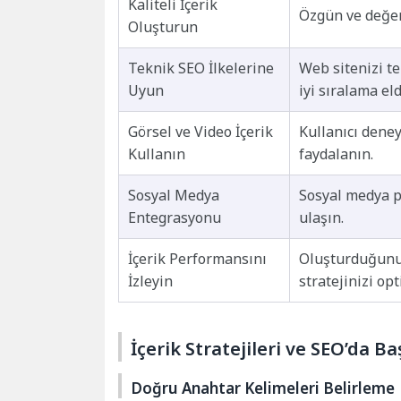
Kaliteli İçerik
Özgün ve değerl
Oluşturun
Teknik SEO İlkelerine
Web sitenizi t
Uyun
iyi sıralama el
Görsel ve Video İçerik
Kullanıcı deney
Kullanın
faydalanın.
Sosyal Medya
Sosyal medya pl
Entegrasyonu
ulaşın.
İçerik Performansını
Oluşturduğunuz
İzleyin
stratejinizi op
İçerik Stratejileri ve SEO’da Ba
Doğru Anahtar Kelimeleri Belirleme