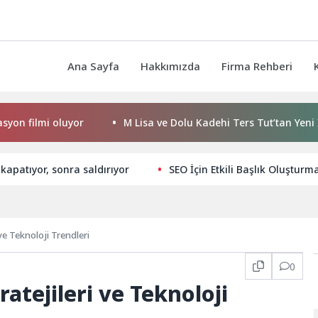
Ana Sayfa
Hakkımızda
Firma Rehberi
mi oluyor
M Lisa ve Dolu Kadehi Ters Tut’tan Yeni İş Birliği
kapatıyor, sonra saldırıyor
SEO İçin Etkili Başlık Oluşturma
ve Teknoloji Trendleri
0
atejileri ve Teknoloji