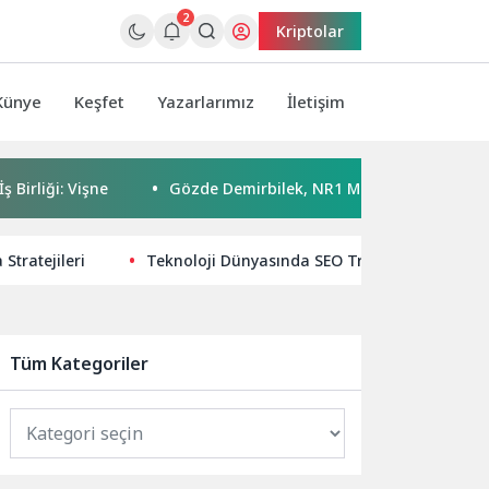
2
Kriptolar
Künye
Keşfet
Yazarlarımız
İletişim
: Vişne
Gözde Demirbilek, NR1 Magazin’de: ‘Son assolist o
 Stratejileri
Teknoloji Dünyasında SEO Trendleri ve İpuçla
Tüm Kategoriler