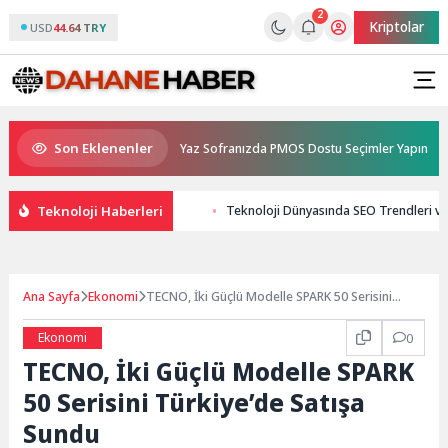
2
Kriptolar
USD
44.64 TRY
Son Eklenenler
in zirve yapacak
Yaz Sofranızda PMOS Dostu Seçimler Yapın
Teknoloji Haberleri
Teknoloji Dünyasında SEO Trendleri ve 
Ana Sayfa
Ekonomi
TECNO, İki Güçlü Modelle SPARK 50 Serisini
Türkiye’de Satışa Sundu
Ekonomi
0
TECNO, İki Güçlü Modelle SPARK
50 Serisini Türkiye’de Satışa
Sundu