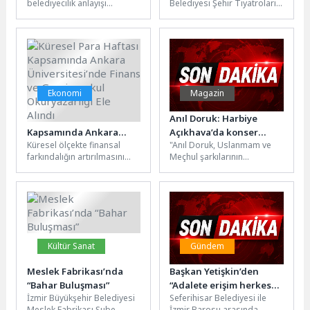
belediyecilik anlayışı
Belediyesi Şehir Tiyatroları,
Okumalarının Son
doğrultusunda, Kemer
18-35 yaş arası genç oyun
Konuğu Oldu
Belediye Başkanı Necati
yazarlarını metinleriyle
Topaloğlu öncülüğünde
birlikte seyirciyle
hayata geçirilen Mola...
buluşturan...
Ekonomi
Magazin
Küresel Para Haftası
Anıl Doruk: Harbiye
Kapsamında Ankara
Açıkhava’da konser
Küresel ölçekte finansal
"Anıl Doruk, Uslanmam ve
Üniversitesi’nde Finans
vermek isterim
farkındalığın artırılmasını
Meçhul şarkılarının
ve Gayrimenkul
amaçlayan Küresel Para
lansmanını
Okuryazarlığı Ele Alındı
Haftası (Global Money
gerçekleştirdi."Besteleri ve
Week), 2026 yılı etkinlikleri...
sesiyle dikkat çeken İstanbul
gecelerinin sevilen...
Kültür Sanat
Gündem
Meslek Fabrikası’nda
Başkan Yetişkin’den
“Bahar Buluşması”
“Adalete erişim herkes
İzmir Büyükşehir Belediyesi
Seferihisar Belediyesi ile
için ulaşılabilir olmalı”
Meslek Fabrikası Şube
İzmir Barosu arasında