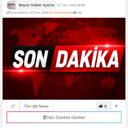
Beyaz Haber Ajansı
02 Tem 2026 08:49
Güncelleme: 02 Tem 2026
18 Görüntüleme
6 dk.
0
Yazı Özetini Göster