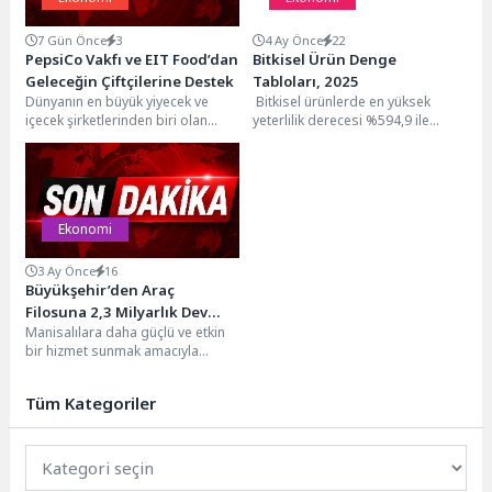
7 Gün Önce
3
4 Ay Önce
22
PepsiCo Vakfı ve EIT Food’dan
Bitkisel Ürün Denge
Geleceğin Çiftçilerine Destek
Tabloları, 2025
Dünyanın en büyük yiyecek ve
Bitkisel ürünlerde en yüksek
içecek şirketlerinden biri olan
yeterlilik derecesi %594,9 ile
PepsiCo, sürdürülebilir tarımı
kayısı ve zerdalide
destekleyen ve tarımın...
gerçekleştiTahıl ürünleri toplamı
için...
Ekonomi
3 Ay Önce
16
Büyükşehir’den Araç
Filosuna 2,3 Milyarlık Dev
Manisalılara daha güçlü ve etkin
Yatırım
bir hizmet sunmak amacıyla
Manisa Büyükşehir Belediyesi,
araç filosuna 2...
Tüm Kategoriler