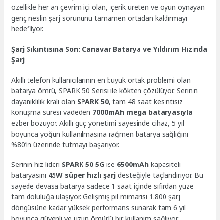
özellikle her an çevrim içi olan, içerik üreten ve oyun oynayan
genç neslin şarj sorununu tamamen ortadan kaldırmayı
hedefliyor.
Şarj Sıkıntısına Son: Canavar Batarya ve Yıldırım Hızında
Şarj
Akıllı telefon kullanıcılarının en büyük ortak problemi olan
batarya ömrü, SPARK 50 Serisi ile kökten çözülüyor. Serinin
dayanıklılık kralı olan
SPARK 50
, tam 48 saat kesintisiz
konuşma süresi vadeden
7000mAh mega bataryasıyla
ezber bozuyor. Akıllı güç yönetimi sayesinde cihaz, 5 yıl
boyunca yoğun kullanılmasına rağmen batarya sağlığını
%80’in üzerinde tutmayı başarıyor.
Serinin hız lideri
SPARK 50 5G
ise
6500mAh
kapasiteli
bataryasını
45W süper hızlı şarj
desteğiyle taçlandırıyor. Bu
sayede devasa batarya sadece 1 saat içinde sıfırdan yüze
tam doluluğa ulaşıyor. Gelişmiş pil mimarisi 1.800 şarj
döngüsüne kadar yüksek performans sunarak tam 6 yıl
boyunca güvenli ve uzun ömürlü bir kullanım sağlıyor.