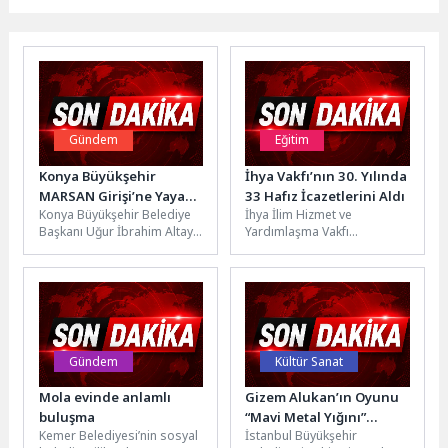
Gündem
Eğitim
Konya Büyükşehir
İhya Vakfı’nın 30. Yılında
MARSAN Girişi’ne Yaya
33 Hafız İcazetlerini Aldı
Konya Büyükşehir Belediye
İhya İlim Hizmet ve
Üst Geçidi Yapıyor
Başkanı Uğur İbrahim Altay,
Yardımlaşma Vakfı
Adana Çevre Yolu üzerinde
bünyesinde faaliyet
bulunan Marangozlar Sanayi
gösteren Gülsüm Hanım
girişinde...
İhya Kız Kur’an Kursu’nda...
Gündem
Kültür Sanat
Mola evinde anlamlı
Gizem Alukan’ın Oyunu
buluşma
“Mavi Metal Yığını”
Kemer Belediyesi’nin sosyal
İstanbul Büyükşehir
Muhsin Ertuğrul