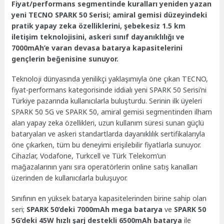
Fiyat/performans segmentinde kuralları yeniden yazan
yeni TECNO SPARK 50 Serisi; amiral gemisi düzeyindeki
pratik yapay zeka özelliklerini, şebekesiz 1.5 km
iletişim teknolojisini, askeri sınıf dayanıklılığı ve
7000mAh’e varan devasa batarya kapasitelerini
gençlerin beğenisine sunuyor.
Teknoloji dünyasında yenilikçi yaklaşımıyla öne çıkan TECNO,
fiyat-performans kategorisinde iddialı yeni SPARK 50 Serisi’ni
Türkiye pazarında kullanıcılarla buluşturdu. Serinin ilk üyeleri
SPARK 50 5G ve SPARK 50, amiral gemisi segmentinden ilham
alan yapay zeka özellikleri, uzun kullanım süresi sunan güçlü
bataryaları ve askeri standartlarda dayanıklılık sertifikalarıyla
öne çıkarken, tüm bu deneyimi erişilebilir fiyatlarla sunuyor.
Cihazlar, Vodafone, Turkcell ve Türk Telekom’un
mağazalarının yanı sıra operatörlerin online satış kanalları
üzerinden de kullanıcılarla buluşuyor.
Sınıfının en yüksek batarya kapasitelerinden birine sahip olan
seri;
SPARK 50’deki 7000mAh mega batarya
ve
SPARK 50
5G’deki 45W hızlı şarj destekli 6500mAh batarya
ile