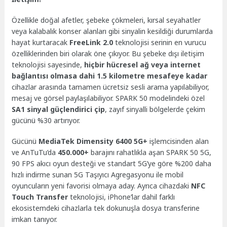
Özellikle doğal afetler, şebeke çökmeleri, kırsal seyahatler
veya kalabalık konser alanları gibi sinyalin kesildiği durumlarda
hayat kurtaracak
FreeLink 2.0
teknolojisi serinin en vurucu
özelliklerinden biri olarak öne çıkıyor. Bu şebeke dışı iletişim
teknolojisi sayesinde,
hiçbir hücresel ağ veya internet
bağlantısı olmasa dahi 1.5 kilometre mesafeye kadar
cihazlar arasında tamamen ücretsiz sesli arama yapılabiliyor,
mesaj ve görsel paylaşılabiliyor. SPARK 50 modelindeki özel
SA1 sinyal güçlendirici çip
, zayıf sinyalli bölgelerde çekim
gücünü %30 artırıyor.
Gücünü
MediaTek Dimensity 6400 5G+
işlemcisinden alan
ve AnTuTu’da
450.000+
barajını rahatlıkla aşan SPARK 50 5G,
90 FPS akıcı oyun desteği ve standart 5G’ye göre %200 daha
hızlı indirme sunan 5G Taşıyıcı Agregasyonu ile mobil
oyuncuların yeni favorisi olmaya aday. Ayrıca cihazdaki
NFC
Touch Transfer
teknolojisi, iPhone’lar dahil farklı
ekosistemdeki cihazlarla tek dokunuşla dosya transferine
imkan tanıyor.