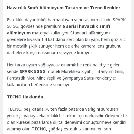
Havacılık Sınıfı Alüminyum Tasarım ve Trend Renkler
Estetikle dayanıklılığı harmanlayan yeni tasarım dilinde SPARK
50 5G, gövdesinde premium
6 serisi havacılık sınıfı
alüminyum
materyal kullanıyor. Standart alüminyum
gövdelere kıyasla 1.4 kat daha sert olan bu yapı, hem göz alıcı
bir metalik şıklık sunuyor hem de arka kamera lens grubunu
darbelere karşı maksimum seviyede koruyor.
Her tarza uyum sağlayacak dinamik bir renk paletiyle gelen
seride
SPARK 50 5G
modeli Mürekkep Siyahı, Titanyum Grisi,
Fantastik Mor, Mint Yeşili ve Şampanya Sarısı renkleriyle;
kullanıcıların beğenisine sunuluyor.
TECNO Hakkında
TECNO, beş kıtada 70’ten fazla pazarda varlığını sürdüren
yenilikçi, yapay zeka odaklı bir teknoloji markasıdır. Gelişmekte
olan küresel pazarlarda dijital deneyimi dönüştürmeye kendini
adamış olan TECNO, çağdaş estetik tasarımın en son