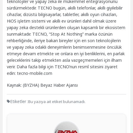
teknolojiler ve yapay zeka ile mükemmel entegrasyonunu
sürdürmektedir. TECNO bugün, akıllı telefonlar, akıllı giyilebilir
cihazlar, dizüstü bilgisayarlar, tabletler, akıllı oyun cihazları,
HiOS işletim sistemi ve akıllı ev ürünleri dahil olmak üzere
yapay zeka destekli ürünlerden oluşan kapsamlı bir ekosistem
sunmaktadır. TECNO, “Stop At Nothing” marka özünün
rehberliğinde, ileriye bakan bireyler için en son teknolojilerin
ve yapay zeka odaklı deneyimlerin benimsenmesine öncülük
etmeye devam etmekte ve onlara en iyi benliklerini, en parlak
geleceklerini takip etmekten asla vazgeçmemeleri için ilham
verir. Daha fazla bilgi için TECNO’nun resmî sitesini ziyaret
edin: tecno-mobile.com
Kaynak: (BYZHA) Beyaz Haber Ajansı
Etiketler :
Bu yazıya ait etiket bulunamadı.