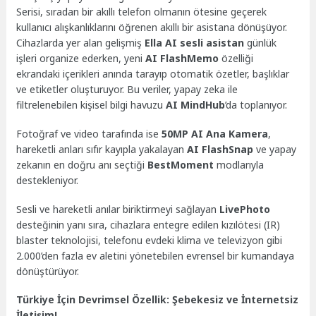
Serisi, sıradan bir akıllı telefon olmanın ötesine geçerek
kullanıcı alışkanlıklarını öğrenen akıllı bir asistana dönüşüyor.
Cihazlarda yer alan gelişmiş
Ella AI sesli asistan
günlük
işleri organize ederken, yeni
AI FlashMemo
özelliği
ekrandaki içerikleri anında tarayıp otomatik özetler, başlıklar
ve etiketler oluşturuyor. Bu veriler, yapay zeka ile
filtrelenebilen kişisel bilgi havuzu
AI MindHub
’da toplanıyor.
Fotoğraf ve video tarafında ise
50MP AI Ana Kamera
,
hareketli anları sıfır kayıpla yakalayan
AI FlashSnap
ve yapay
zekanın en doğru anı seçtiği
BestMoment
modlarıyla
destekleniyor.
Sesli ve hareketli anılar biriktirmeyi sağlayan
LivePhoto
desteğinin yanı sıra, cihazlara entegre edilen kızılötesi (IR)
blaster teknolojisi, telefonu evdeki klima ve televizyon gibi
2.000’den fazla ev aletini yönetebilen evrensel bir kumandaya
dönüştürüyor.
Türkiye İçin Devrimsel Özellik: Şebekesiz ve İnternetsiz
İletişim!