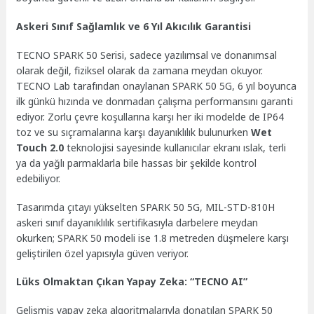
Askeri Sınıf Sağlamlık ve 6 Yıl Akıcılık Garantisi
TECNO SPARK 50 Serisi, sadece yazılımsal ve donanımsal
olarak değil, fiziksel olarak da zamana meydan okuyor.
TECNO Lab tarafından onaylanan SPARK 50 5G, 6 yıl boyunca
ilk günkü hızında ve donmadan çalışma performansını garanti
ediyor. Zorlu çevre koşullarına karşı her iki modelde de IP64
toz ve su sıçramalarına karşı dayanıklılık bulunurken
Wet
Touch 2.0
teknolojisi sayesinde kullanıcılar ekranı ıslak, terli
ya da yağlı parmaklarla bile hassas bir şekilde kontrol
edebiliyor.
Tasarımda çıtayı yükselten SPARK 50 5G, MIL-STD-810H
askeri sınıf dayanıklılık sertifikasıyla darbelere meydan
okurken; SPARK 50 modeli ise 1.8 metreden düşmelere karşı
geliştirilen özel yapısıyla güven veriyor.
Lüks Olmaktan Çıkan Yapay Zeka: “TECNO AI”
Gelişmiş yapay zeka algoritmalarıyla donatılan SPARK 50